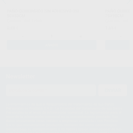
PAÑO QUIRÚRGICO SIN ADHESIVO (IS)
PAÑO QUIRÚRG
50X50CM
75X90CM
CARDIVA
|
Ref. 21939
CARDIVA
|
Ref. 
0
1
,88
€
,65
€
-
+
-
AÑADIR
Newsletter
ENVIAR
Le informamos de que el Responsable del tratamiento de sus Datos
Personales es Proclinic S.A.U.. La Finalidad del tratamiento de sus Datos
Personales es el envío de información comercial. La legitimación para el
envío de la información comercial es su consentimiento prestado. Sus
datos únicamente serán cedidos a empresas vinculadas con Proclinic
S.A.U. que comercialicen productos similares del sector odontológico,
siempre bajo su consentimiento y no habrás cesión internacional de sus