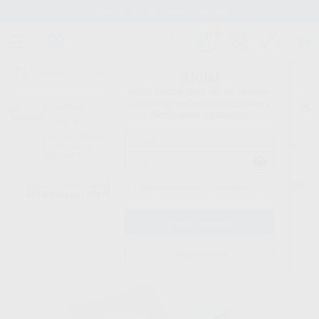
Stock de más de 15.000 productos
¡Hola!
Inicia sesión para ver los precios
del carrito con tus condiciones y
Proclinic
descuentos aplicados.
¿Todavía no tienes nuestra App?
¡Descárgala para ser siempre el primero en conocer nuestras
promociones y descuentos! Disponible en Google Play o App Store.
Google Play
Inicio
/
Clínica
/
Desechables
/
Tallas estériles
/
PAÑO QUIRÚRGICO CON
¿Has olvidado tu contraseña?
ADHESIVO (IS) 75X75CM
Registrarme