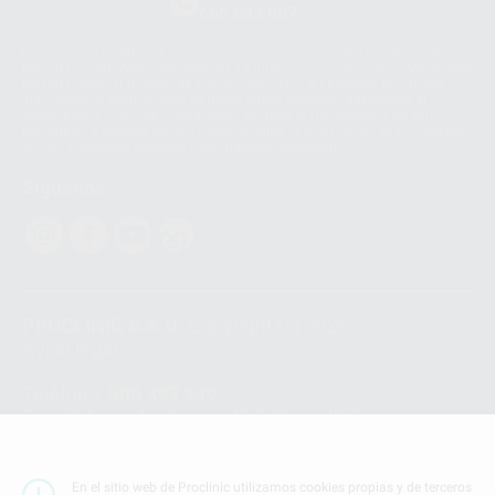
665 533 087
Los servicios de WhatsApp Business son proporcionados por WhatsApp
Ireland Limited (WhatsApp Ireland). La información que controla WhatsApp
Ireland puede ser transferida a WhatsApp LLC y a Facebook Inc.. Dicha
Transferencia Internacional de Datos ofrece garantías adecuadas al
basarse en la Cláusula Contractual Tipo para la transferencia de datos
personales a terceros países. Puede ampliar la información en el siguiente
enlace:
WhatsApp Business Data Transfer Addendum
.
Síguenos
PROCLINIC S.A.U.
Copyright (c) 2026
Aviso legal
Teléfono:
900 393 939
E-mail de contacto:
proclinic@proclinic.es
Condiciones Generales de Contratación
y
Política
de privacidad
En el sitio web de Proclinic utilizamos cookies propias y de terceros