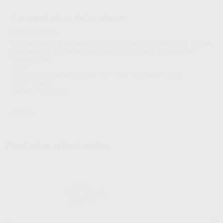
Características del producto
Proclinic informa:
Paño quirúrgico desechable con adhesivo confeccionado en tela sin tejer,
compuesto por dos capas, impermeable y absorbente. No fenestrado.
Características:
- Estéril
- Composición: Tejido IS (56 g/m²) : PP 30 gr laminado PE 25 gr.
- Color: Celeste.
-Tamaño: 75 x 75 cm.
CARDIVA
Productos relacionados