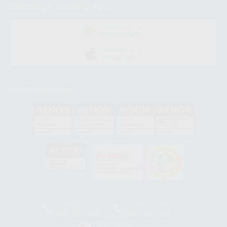
Descarga nuestra App
DISPONIBLE EN
GOOGLE PLAY
DISPONIBLE EN
APP STORE
Acreditaciones
GA-2008/0342
SST-0118/2023
ER-0120/1997
GS-0001/2017
HCO-0060/2023
Clínica
Laboratorio
900 393 939
900 800 880
Whatsapp