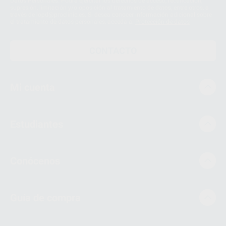
Datos Personales. Podrá ejercitar los derechos de acceso, rectificación,
supresión, limitación y/o oposición al tratamiento de datos, entre otros, a
través de lopd@proclinic.es. Si desea conocer información adicional sobre
el tratamiento de datos personales, acceda a:
Protección de datos
CONTACTO
Mi cuenta
Estudiantes
Conócenos
Guía de compra