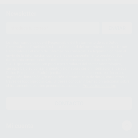
Newsletter
ENVIAR
Le informamos de que el Responsable del tratamiento de sus Datos
Personales es Proclinic S.A.U.. La Finalidad del tratamiento de sus Datos
Personales es el envío de información comercial. La legitimación para el
envío de la información comercial es su consentimiento prestado. Sus
datos únicamente serán cedidos a empresas vinculadas con Proclinic
S.A.U. que comercialicen productos similares del sector odontológico,
siempre bajo su consentimiento y no habrás cesión internacional de sus
Datos Personales. Podrá ejercitar los derechos de acceso, rectificación,
supresión, limitación y/o oposición al tratamiento de datos, entre otros, a
través de lopd@proclinic.es. Si desea conocer información adicional sobre
el tratamiento de datos personales, acceda a:
Protección de datos
CONTACTO
Mi cuenta