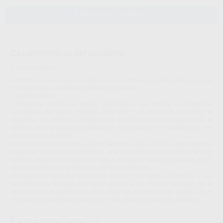
AÑADIR AL CARRITO
Características del producto
Proclinic informa:
Cemento de resina para carillas con una estética duradera, fácil de aplicar
y proporciona una excelente fuerza de adhesión.
Características:
- Ofrece un tiempo de trabajo prolongado, que facilita la colocación
simultánea de varias carillas. PANAVIA™ V5 Tooth Primer sella la
superficie de adhesión mediante la polimerización inmediata tras el
contacto con la pasta (polimerización por contacto). El resultado es una
unión fuerte y duradera.
- La fina película y el pulido óptimo permiten a los usuarios crear márgenes
lisos. Los cuatro tonos diferentes seleccionados y cromáticamente muy
estables ofrecen una estética duradera. Las pastas para la prueba en boca
del color simplifican la selección del tono adecuado.
- La pasta posee una viscosidad y una consistencia adecuadas, que
permiten una dispensación más sencilla y el asiento correcto de la
restauración, al tiempo que la función de polimerización rápida ("tack
cure") en un segundo asegura la fácil remoción del exceso de cemento.