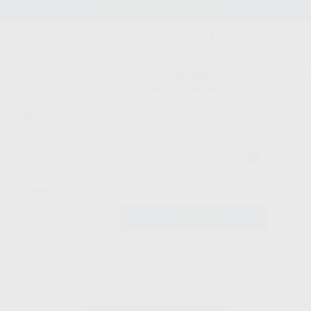
Stock de más de 15.000 productos
¡Hola!
Inicia sesión para ver los precios
del carrito con tus condiciones y
Proclinic
descuentos aplicados.
¿Todavía no tienes nuestra App?
¡Descárgala para ser siempre el primero en conocer nuestras
promociones y descuentos! Disponible en Google Play o App Store.
Google Play
Inicio
/
Clínica
/
Cementos
/
Cementos definitivos-pegado de carillas
/
¿Has olvidado tu contraseña?
PANAVIA VENEER LC TRIAL KIT CLEAR
Registrarme