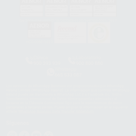
GA-2008/0342
SST-0118/2023
ER-0120/1997
GS-0001/2017
HCO-0060/2023
Clínica
Laboratorio
900 393 939
900 800 880
Whatsapp
665 533 087
Los servicios de WhatsApp Business son proporcionados por WhatsApp
Ireland Limited (WhatsApp Ireland). La información que controla WhatsApp
Ireland puede ser transferida a WhatsApp LLC y a Facebook Inc.. Dicha
Transferencia Internacional de Datos ofrece garantías adecuadas al
basarse en la Cláusula Contractual Tipo para la transferencia de datos
personales a terceros países. Puede ampliar la información en el siguiente
enlace:
WhatsApp Business Data Transfer Addendum
.
Síguenos