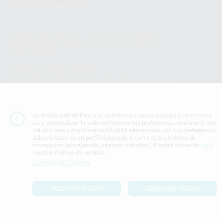
PROCLINIC S.A.U.
Copyright (c) 2026
Aviso legal
Teléfono:
900 393 939
E-mail de contacto:
proclinic@proclinic.es
Condiciones Generales de Contratación
y
Política
de privacidad
En el sitio web de Proclinic utilizamos cookies propias y de terceros
Información Corporativa
para personalizar la web conforme a tus preferencias, analizar el uso
del sitio web y mostrarte publicidad relacionada con tus preferencias
Política de Cookies
sobre la base de un perfil elaborado a partir de tus hábitos de
navegación (por ejemplo, páginas visitadas). Puedes consultar
aquí
nuestra Política de cookies.
SUBIR
Configurar Cookies
ACEPTAR TODAS
DENEGAR TODAS