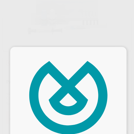
×
Oferta
¡Novedad!
PANAVIA VENEER LC TRIAL KIT CLEAR
Marca
KURARAY
Contenido
1 jeringa Panavia Veneer LC Clear x 0,5 ml + 1 frasco de Panavia V
Ref. Proclinic
22524
Ref. fabricante
4503-EU
Oferta
83,21 €
Comprando
1 unidad
te ahorras el
19%
Desbloquea todas tus ventajas
Precio web