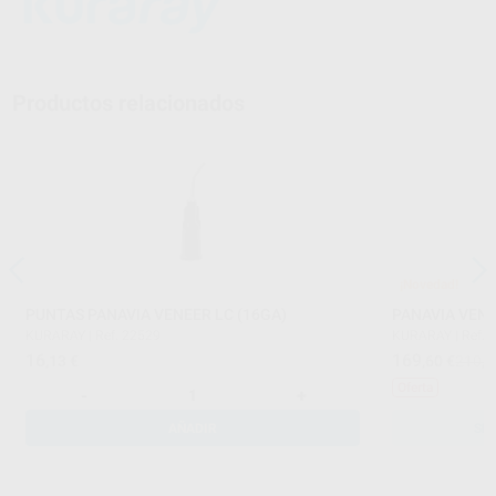
Productos relacionados
¡Novedad!
PUNTAS PANAVIA VENEER LC (16GA)
PANAVIA VENE
KURARAY
|
Ref. 22529
KURARAY
|
Ref. 
16
169
,13
€
,60
€
210,0
Oferta
-
+
AÑADIR
SE