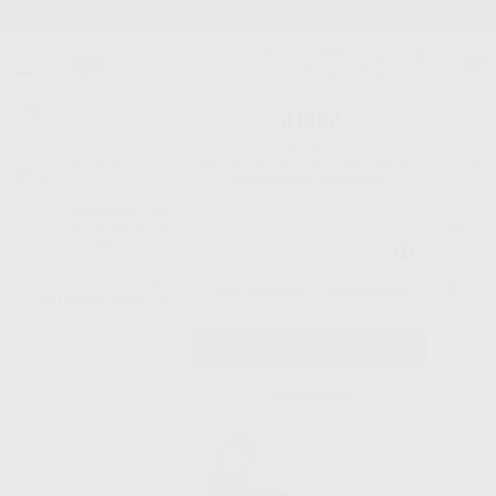
Stock de más de 15.000 productos
¡Hola!
Inicia sesión para ver los precios
del carrito con tus condiciones y
Proclinic
descuentos aplicados.
¿Todavía no tienes nuestra App?
¡Descárgala para ser siempre el primero en conocer nuestras
promociones y descuentos! Disponible en Google Play o App Store.
Google Play
Inicio
/
Clínica
/
Cuñas y matrices
/
Matrices metálicas y preformadas
/
¿Has olvidado tu contraseña?
PALODENT V3 EZ COAT MATRICES 5,5MM
Registrarme