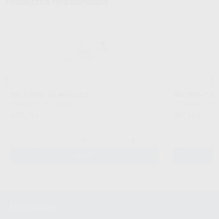
Productos relacionados
PALODENT V3 INTRO KIT
PALODENT V3 
DENTSPLY
|
Ref. 23550
DENTSPLY
|
Ref.
631
467
,35
€
,10
€
-
+
-
AÑADIR
Newsletter