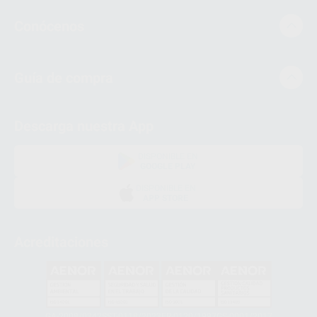
Conócenos
Guía de compra
Descarga nuestra App
DISPONIBLE EN
GOOGLE PLAY
DISPONIBLE EN
APP STORE
Acreditaciones
GA-2008/0342
SST-0118/2023
ER-0120/1997
GS-0001/2017