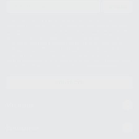
ENVIAR
Le informamos de que el Responsable del tratamiento de sus Datos
Personales es Proclinic S.A.U.. La Finalidad del tratamiento de sus Datos
Personales es el envío de información comercial. La legitimación para el
envío de la información comercial es su consentimiento prestado. Sus
datos únicamente serán cedidos a empresas vinculadas con Proclinic
S.A.U. que comercialicen productos similares del sector odontológico,
siempre bajo su consentimiento y no habrás cesión internacional de sus
Datos Personales. Podrá ejercitar los derechos de acceso, rectificación,
supresión, limitación y/o oposición al tratamiento de datos, entre otros, a
través de lopd@proclinic.es. Si desea conocer información adicional sobre
el tratamiento de datos personales, acceda a:
Protección de datos
CONTACTO
Mi cuenta
Estudiantes