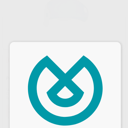
×
Oferta
PALODENT V3 EZ COAT MATRICES 5,5MM
Marca
DENTSPLY
Contenido
90 unidades
Ref. Proclinic
23555
Ref. fabricante
659640V
Oferta
145,04 €
Comprando
1 unidad
te ahorras el
10%
Desbloquea todas tus ventajas
Precio web