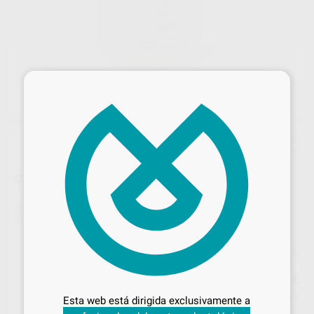
×
OXIDO ALUMINIO KOROX, 8KG
Marca
BEGO
Contenido
Bidón 8 Kilos.
Precio web
Desbloquea todas tus ventajas
61
,13
€
64,35 €
Inicia sesión
para disfrutar de todos
Precio con IVA incluido 73,97 €
Esta web está dirigida exclusivamente a
tus
descuentos y condiciones