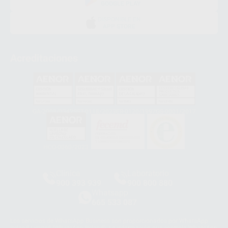
GOOGLE PLAY
DISPONIBLE EN
APP STORE
Acreditaciones
GA-2008/0342
SST-0118/2023
ER-0120/1997
GS-0001/2017
HCO-0060/2023
Clínica
Laboratorio
900 393 939
900 800 880
Whatsapp
665 533 087
Los servicios de WhatsApp Business son proporcionados por WhatsApp