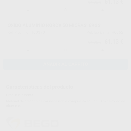
61,13 €
64,35 €
-
+
OXIDO ALUMINIO KOROX 50 MICRAS, 8KGS
H00370
46062
Ref. Proclinic
Ref. fabricante
61,13 €
64,35 €
-
+
AÑADIR AL CARRITO
Características del producto
Proclinic informa:
Material de arenado de corindón noble compuesto en un 99,6% de óxido de
aluminio.