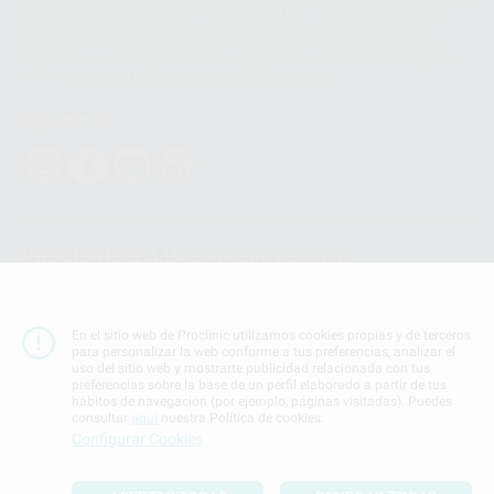
Ireland Limited (WhatsApp Ireland). La información que controla WhatsApp
Ireland puede ser transferida a WhatsApp LLC y a Facebook Inc.. Dicha
Transferencia Internacional de Datos ofrece garantías adecuadas al
basarse en la Cláusula Contractual Tipo para la transferencia de datos
personales a terceros países. Puede ampliar la información en el siguiente
enlace:
WhatsApp Business Data Transfer Addendum
.
Síguenos
PROCLINIC S.A.U.
Copyright (c) 2026
Aviso legal
Teléfono:
900 393 939
En el sitio web de Proclinic utilizamos cookies propias y de terceros
E-mail de contacto:
proclinic@proclinic.es
para personalizar la web conforme a tus preferencias, analizar el
uso del sitio web y mostrarte publicidad relacionada con tus
preferencias sobre la base de un perfil elaborado a partir de tus
Condiciones Generales de Contratación
y
Política
hábitos de navegación (por ejemplo, páginas visitadas). Puedes
de privacidad
consultar
aquí
nuestra Política de cookies.
Información Corporativa
Configurar Cookies
Política de Cookies