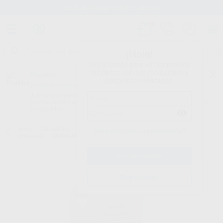
Stock de más de 15.000 productos
¡Hola!
Inicia sesión para ver los precios
del carrito con tus condiciones y
Proclinic
descuentos aplicados.
¿Todavía no tienes nuestra App?
¡Descárgala para ser siempre el primero en conocer nuestras
promociones y descuentos! Disponible en Google Play o App Store.
Google Play
Inicio
/
Laboratorio
/
Fresas/pulido/discos
/
Arenas y material de
¿Has olvidado tu contraseña?
chorreado
/
OXIDO ALUMINIO KOROX, 8KG
Registrarme