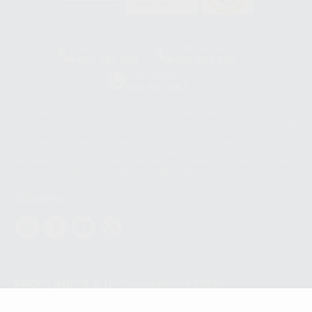
HCO-0060/2023
Clínica
Laboratorio
900 393 939
900 800 880
Whatsapp
665 533 087
Los servicios de WhatsApp Business son proporcionados por WhatsApp
Ireland Limited (WhatsApp Ireland). La información que controla WhatsApp
Ireland puede ser transferida a WhatsApp LLC y a Facebook Inc.. Dicha
Transferencia Internacional de Datos ofrece garantías adecuadas al
basarse en la Cláusula Contractual Tipo para la transferencia de datos
personales a terceros países. Puede ampliar la información en el siguiente
enlace:
WhatsApp Business Data Transfer Addendum
.
Síguenos
PROCLINIC S.A.U.
Copyright (c) 2026
Aviso legal