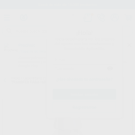
Stock de más de 15.000 productos
¡Hola!
Inicia sesión para ver los precios
del carrito con tus condiciones y
Proclinic
descuentos aplicados.
¿Todavía no tienes nuestra App?
¡Descárgala para ser siempre el primero en conocer nuestras
promociones y descuentos! Disponible en Google Play o App Store.
Google Play
Inicio
/
Laboratorio
/
Ataches
/
Ataches ot equator
/
OT EQUATOR
¿Has olvidado tu contraseña?
TRANSFER PARA IMPRESIÓN PARA CUBETA INDIVIDUAL
Registrarme