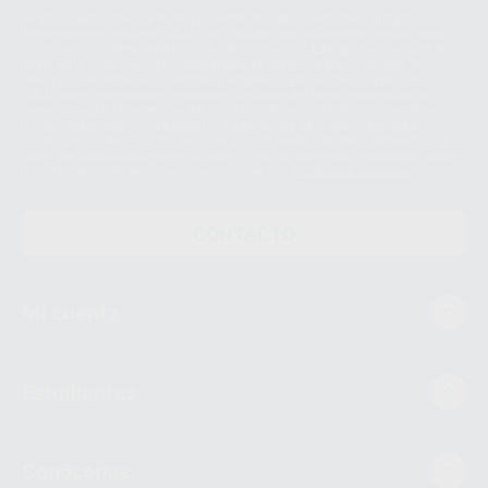
Le informamos de que el Responsable del tratamiento de sus Datos
Personales es Proclinic S.A.U.. La Finalidad del tratamiento de sus Datos
Personales es el envío de información comercial. La legitimación para el
envío de la información comercial es su consentimiento prestado. Sus
datos únicamente serán cedidos a empresas vinculadas con Proclinic
S.A.U. que comercialicen productos similares del sector odontológico,
siempre bajo su consentimiento y no habrás cesión internacional de sus
Datos Personales. Podrá ejercitar los derechos de acceso, rectificación,
supresión, limitación y/o oposición al tratamiento de datos, entre otros, a
través de lopd@proclinic.es. Si desea conocer información adicional sobre
el tratamiento de datos personales, acceda a:
Protección de datos
CONTACTO
Mi cuenta
Estudiantes
Conócenos