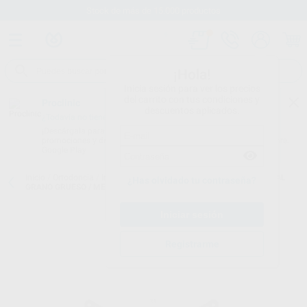
Stock de más de 15.000 productos
¡Hola!
Inicia sesión para ver los precios
del carrito con tus condiciones y
Proclinic
descuentos aplicados.
¿Todavía no tienes nuestra App?
¡Descárgala para ser siempre el primero en conocer nuestras
promociones y descuentos! Disponible en Google Play o App Store.
Google Play
Inicio
/
Ortodoncia
/
Instrumental
/
Stripping
/
ORTHO STRIP MANUAL
¿Has olvidado tu contraseña?
GRANO GRUESO / MEDIANO
Registrarme