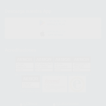
Descarga nuestra App
DISPONIBLE EN
GOOGLE PLAY
DISPONIBLE EN
APP STORE
Acreditaciones
GA-2008/0342
SST-0118/2023
ER-0120/1997
GS-0001/2017
HCO-0060/2023
Clínica
Laboratorio