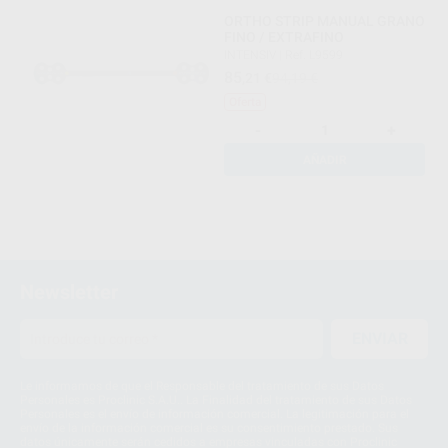
ORTHO STRIP MANUAL GRANO
FINO / EXTRAFINO
INTENSIV
|
Ref. L9599
85
,21
€
94,19 €
Oferta
-
+
AÑADIR
Newsletter
ENVIAR
Le informamos de que el Responsable del tratamiento de sus Datos
Personales es Proclinic S.A.U.. La Finalidad del tratamiento de sus Datos
Personales es el envío de información comercial. La legitimación para el
envío de la información comercial es su consentimiento prestado. Sus
datos únicamente serán cedidos a empresas vinculadas con Proclinic