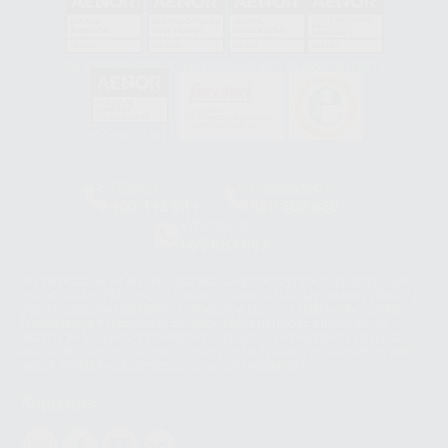
GA-2008/0342
SST-0118/2023
ER-0120/1997
GS-0001/2017
HCO-0060/2023
Clínica
Laboratorio
900 393 939
900 800 880
Whatsapp
665 533 087
Los servicios de WhatsApp Business son proporcionados por WhatsApp
Ireland Limited (WhatsApp Ireland). La información que controla WhatsApp
Ireland puede ser transferida a WhatsApp LLC y a Facebook Inc.. Dicha
Transferencia Internacional de Datos ofrece garantías adecuadas al
basarse en la Cláusula Contractual Tipo para la transferencia de datos
personales a terceros países. Puede ampliar la información en el siguiente
enlace:
WhatsApp Business Data Transfer Addendum
.
Síguenos