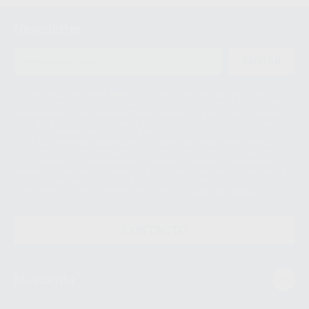
Newsletter
ENVIAR
Le informamos de que el Responsable del tratamiento de sus Datos
Personales es Proclinic S.A.U.. La Finalidad del tratamiento de sus Datos
Personales es el envío de información comercial. La legitimación para el
envío de la información comercial es su consentimiento prestado. Sus
datos únicamente serán cedidos a empresas vinculadas con Proclinic
S.A.U. que comercialicen productos similares del sector odontológico,
siempre bajo su consentimiento y no habrás cesión internacional de sus
Datos Personales. Podrá ejercitar los derechos de acceso, rectificación,
supresión, limitación y/o oposición al tratamiento de datos, entre otros, a
través de lopd@proclinic.es. Si desea conocer información adicional sobre
el tratamiento de datos personales, acceda a:
Protección de datos
CONTACTO
Mi cuenta