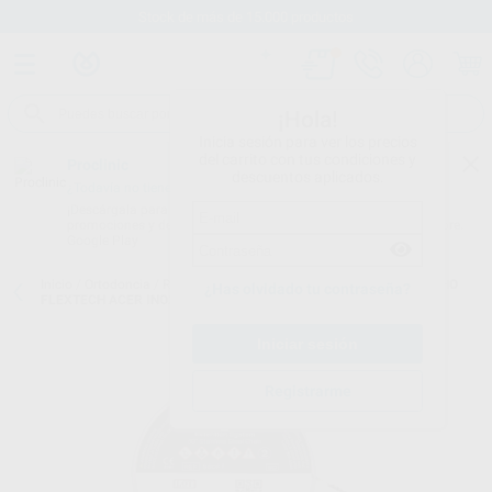
Stock de más de 15.000 productos
¡Hola!
Inicia sesión para ver los precios
del carrito con tus condiciones y
Proclinic
descuentos aplicados.
¿Todavía no tienes nuestra App?
¡Descárgala para ser siempre el primero en conocer nuestras
promociones y descuentos! Disponible en Google Play o App Store.
Google Play
Inicio
/
Ortodoncia
/
Retenedores linguales
/
Acero inoxidable
/
ORTHO
¿Has olvidado tu contraseña?
FLEXTECH ACER INOX GRABADO 75CM
Registrarme