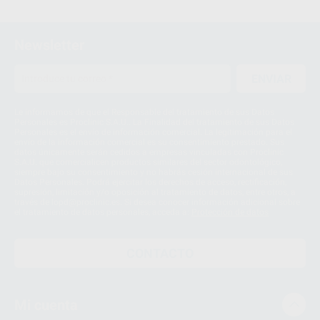
Newsletter
ENVIAR
Le informamos de que el Responsable del tratamiento de sus Datos
Personales es Proclinic S.A.U.. La Finalidad del tratamiento de sus Datos
Personales es el envío de información comercial. La legitimación para el
envío de la información comercial es su consentimiento prestado. Sus
datos únicamente serán cedidos a empresas vinculadas con Proclinic
S.A.U. que comercialicen productos similares del sector odontológico,
siempre bajo su consentimiento y no habrás cesión internacional de sus
Datos Personales. Podrá ejercitar los derechos de acceso, rectificación,
supresión, limitación y/o oposición al tratamiento de datos, entre otros, a
través de lopd@proclinic.es. Si desea conocer información adicional sobre
el tratamiento de datos personales, acceda a:
Protección de datos
CONTACTO
Mi cuenta