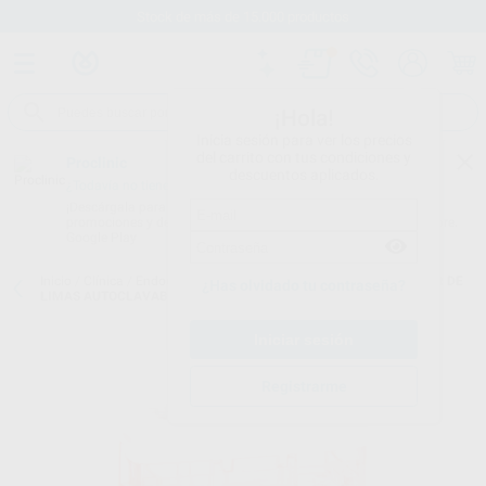
Stock de más de 15.000 productos
¡Hola!
Inicia sesión para ver los precios
del carrito con tus condiciones y
Proclinic
descuentos aplicados.
¿Todavía no tienes nuestra App?
¡Descárgala para ser siempre el primero en conocer nuestras
promociones y descuentos! Disponible en Google Play o App Store.
Google Play
Inicio
/
Clínica
/
Endodoncia
/
Cajas de endodoncia
/
ORGANIZADOR DE
¿Has olvidado tu contraseña?
LIMAS AUTOCLAVABLE
Registrarme