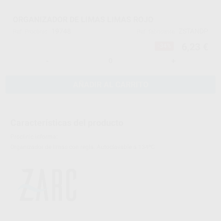
ORGANIZADOR DE LIMAS LIMAS ROJO
19748
ZSTANDP
Ref. Proclinic
Ref. fabricante
6,23 €
-34%
-
+
AÑADIR AL CARRITO
Características del producto
Proclinic informa:
Organizador de limas con regla. Autoclavable a 134ºC