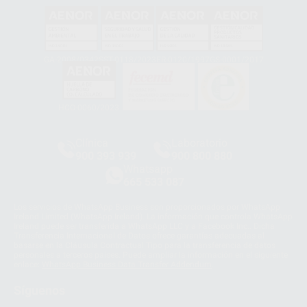
GA-2008/0342
SST-0118/2023
ER-0120/1997
GS-0001/2017
HCO-0060/2023
Clínica
Laboratorio
900 393 939
900 800 880
Whatsapp
665 533 087
Los servicios de WhatsApp Business son proporcionados por WhatsApp
Ireland Limited (WhatsApp Ireland). La información que controla WhatsApp
Ireland puede ser transferida a WhatsApp LLC y a Facebook Inc.. Dicha
Transferencia Internacional de Datos ofrece garantías adecuadas al
basarse en la Cláusula Contractual Tipo para la transferencia de datos
personales a terceros países. Puede ampliar la información en el siguiente
enlace:
WhatsApp Business Data Transfer Addendum
.
Síguenos