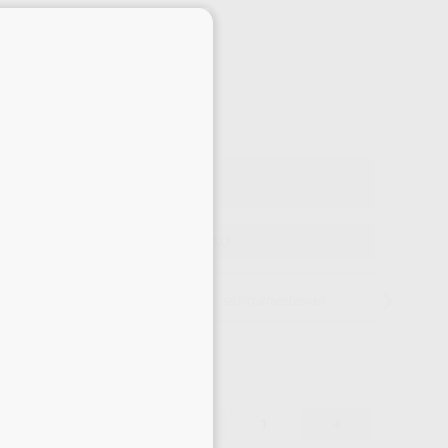
Precio web
×
-10%
¡Mejor oferta!
163
,70
€
,94 €
Precio con IVA incluido 198,08 €
ELEGIR CANTIDAD
15 días para cambiar de opinión salvo anestesias
163,70 €
10%
-
+