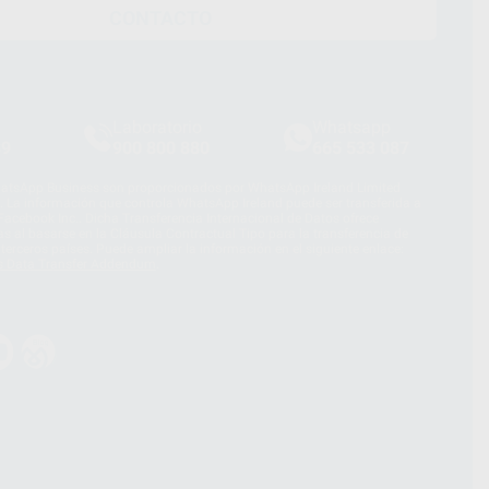
CONTACTO
Laboratorio
Whatsapp
39
900 800 880
665 533 087
hatsApp Business son proporcionados por WhatsApp Ireland Limited
. La información que controla WhatsApp Ireland puede ser transferida a
acebook Inc.. Dicha Transferencia Internacional de Datos ofrece
 al basarse en la Cláusula Contractual Tipo para la transferencia de
terceros países. Puede ampliar la información en el siguiente enlace:
s Data Transfer Addendum
.