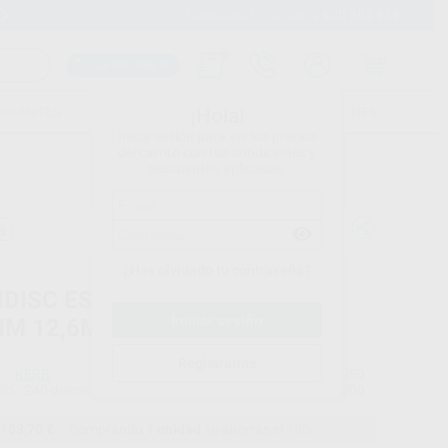
900 393 939
Envíos gratuitos desde 110€
Llama GRATIS a Clínica
Carrito mágico
UDIANTES
FOLLETOS
FORMACIONES
¡Hola!
Inicia sesión para ver los precios
del carrito con tus condiciones y
descuentos aplicados.
a
¿Has olvidado tu contraseña?
IDISC ESTUCHE UNIVERSAL
MM 12,6MM
Registrarme
KERR
Ref. Proclinic
16750
do
240 discos + 5 mandriles (30 discos x 3 granos y 2 diámetros)
Ref. fabricante
4200
163,70 €
Comprando
1 unidad
te ahorras el
10%