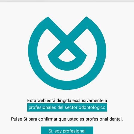
180
Entrega en 24h
Esta web está dirigida exclusivamente a
profesionales del sector odontológico
Pulse Sí para confirmar que usted es profesional dental.
MM
-
Desbloquea todas tus ventajas
Sí, soy profesional