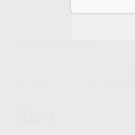
Inicia 
Características del producto
Proclinic informa:
Discos de acabado y pulido translúcidos para composites, ion
y eficaces para obtener los mejores resultados. Ventajas:- El di
Brillo más rápido e intenso con menos pasos.- Fácil identificación
disco. Carga rápida y segura.- La funda del mandril y el siste
granos diferentes.