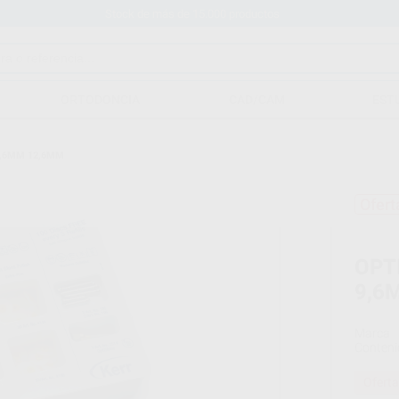
Stock de más de 15.000 productos
ORTODONCIA
CAD/CAM
EST
9,6MM 12,6MM
Ofert
OPT
9,6
Marca
Conteni
Oferta