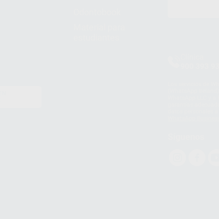
Odontobook
Material para
estudiantes
Clínica
900 393 9
Los servicios de W
(WhatsApp Ireland)
EN
WhatsApp LLC y a F
E
garantías adecuadas
datos personales a 
WhatsApp Busines
Síguenos