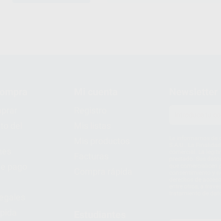
compra
Mi cuenta
Newsletter
prar
Registro
to del
Mis listas
Le informamos de q
Mis productos
S.A.U.. La Finalida
nes
comercial. La legit
Facturas
prestado. Sus dato
e pago
que comercialicen p
Compra rápida
consentimiento y no
derechos de acceso,
entre otros, a trav
tratamiento de dat
legales
pida
Estudiantes