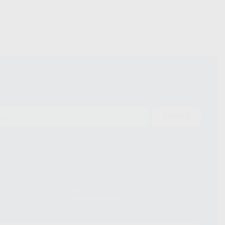
ENVIAR
ue el Responsable del tratamiento de sus Datos Personales es Proclinic
d del tratamiento de sus Datos Personales es el envío de información
imación para el envío de la información comercial es su consentimiento
s únicamente serán cedidos a empresas vinculadas con Proclinic S.A.U.
roductos similares del sector odontológico, siempre bajo su
 habrás cesión internacional de sus Datos Personales. Podrá ejercitar los
 rectificación, supresión, limitación y/o oposición al tratamiento de datos,
és de lopd@proclinic.es. Si desea conocer información adicional sobre el
os personales, acceda a:
Protección de datos