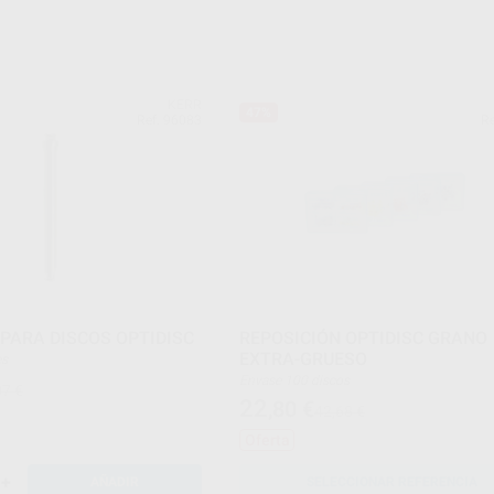
KERR
47%
Ref. 96083
Re
PARA DISCOS OPTIDISC
REPOSICIÓN OPTIDISC GRANO
EXTRA-GRUESO
des
Envase 100 discos
07 €
22
,80
€
42,68 €
Oferta
+
AÑADIR
SELECCIONAR REFERENCIA