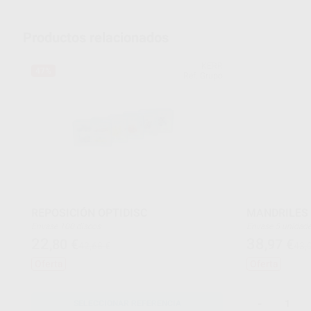
Productos relacionados
KERR
47%
Ref. Grupo
REPOSICIÓN OPTIDISC
MANDRILES 
Envase 100 discos
Envase 5 unida
22
38
,80
€
,97
€
42,68 €
43,
Oferta
Oferta
-
SELECCIONAR REFERENCIA