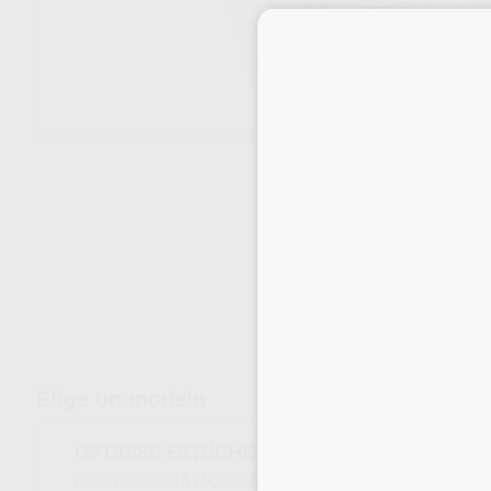
Envíos gratuitos desde 110€
Elige un modelo
OPTIDISC ESTUCHE UNIVERSAL 9,6MM 12,6
16750
4200
Ref. Proclinic
Ref. fabricante