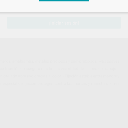
sesión
para disfrutar de todos tus
descuentos y condiciones esp
¡Iniciar sesión!
ómeros, amalgamas, metales preciosos y semipreciosos. Más suaves
sco translúcido asegura una buena visibilidad de la zona de trabajo. -
 del lado abrasivo gracias al color. - Fijación estable entre mandril y
ma especial de fijación protegen contra las marcas y manchas. - Tres