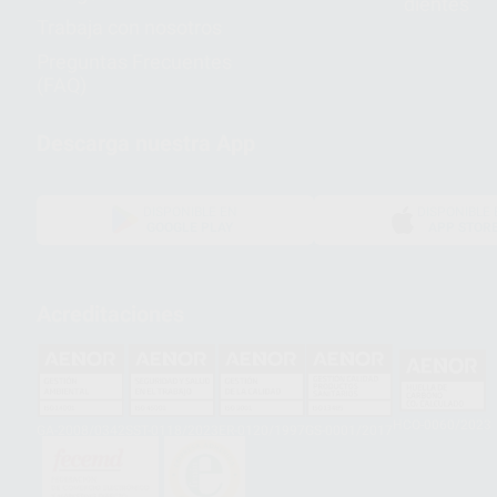
dientes
Trabaja con nosotros
Preguntas Frecuentes
(FAQ)
Descarga nuestra App
DISPONIBLE EN
DISPONIBLE 
GOOGLE PLAY
APP STOR
Acreditaciones
HCO-0060/2023
GA-2008/0342
SST-0118/2023
ER-0120/1997
GS-0001/2017