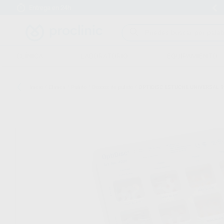
Entrega en 24h
15 días para cambiar de opinión
CLÍNICA
LABORATORIO
EQUIPAMIENTO
Inicio
/
Clínica
/
Pulido
/
Discos de pulido
/
OPTIDISC ESTUCHE UNIVERSAL 