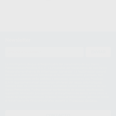
Newsletter
ENVIAR
Le informamos de que el Responsable del tratamiento de sus Datos
Personales es Proclinic S.A.U.. La Finalidad del tratamiento de sus Datos
Personales es el envío de información comercial. La legitimación para el
envío de la información comercial es su consentimiento prestado. Sus
datos únicamente serán cedidos a empresas vinculadas con Proclinic
S.A.U. que comercialicen productos similares del sector odontológico,
siempre bajo su consentimiento y no habrás cesión internacional de sus
Datos Personales. Podrá ejercitar los derechos de acceso, rectificación,
supresión, limitación y/o oposición al tratamiento de datos, entre otros, a
través de lopd@proclinic.es. Si desea conocer información adicional sobre
el tratamiento de datos personales, acceda a:
Protección de datos
CONTACTO