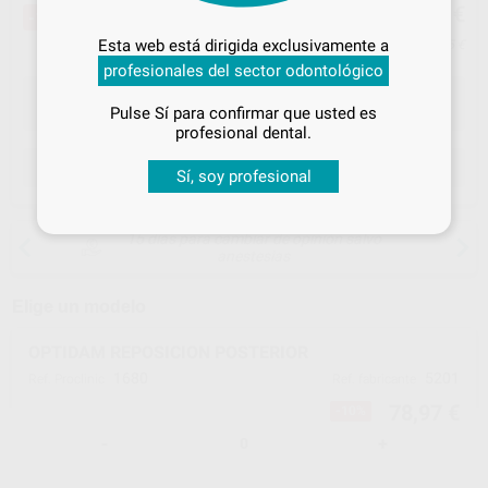
78
,97
€
87,29 €
-10%
Inicia sesión
para disfrutar de todos
Esta web está dirigida exclusivamente a
Precio con IVA incluido 95,55 €
tus
descuentos y condiciones
profesionales del sector odontológico
especiales
Pulse Sí para confirmar que usted es
¡Iniciar sesión!
profesional dental.
ELEGIR MODELO
Sí, soy profesional
15 días para cambiar de opinión salvo
anestesias
Elige un modelo
OPTIDAM REPOSICION POSTERIOR
1680
5201
Ref. Proclinic
Ref. fabricante
78,97 €
-10%
-
+