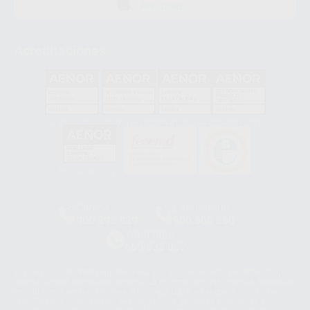
APP STORE
Acreditaciones
GA-2008/0342
SST-0118/2023
ER-0120/1997
GS-0001/2017
HCO-0060/2023
Clínica
Laboratorio
900 393 939
900 800 880
Whatsapp
665 533 087
Los servicios de WhatsApp Business son proporcionados por WhatsApp
Ireland Limited (WhatsApp Ireland). La información que controla WhatsApp
Ireland puede ser transferida a WhatsApp LLC y a Facebook Inc.. Dicha
Transferencia Internacional de Datos ofrece garantías adecuadas al