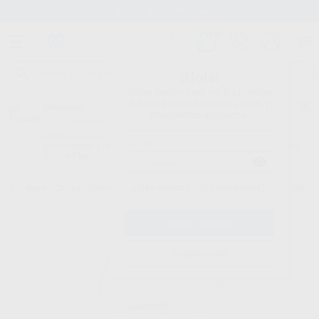
Stock de más de 15.000 productos
¡Hola!
Inicia sesión para ver los precios
del carrito con tus condiciones y
Proclinic
descuentos aplicados.
¿Todavía no tienes nuestra App?
¡Descárgala para ser siempre el primero en conocer nuestras
promociones y descuentos! Disponible en Google Play o App Store.
Google Play
¿Has olvidado tu contraseña?
Inicio
/
Clínica
/
Endodoncia
/
Diques de goma
/
OPTIDAM REPOSICION
Registrarme