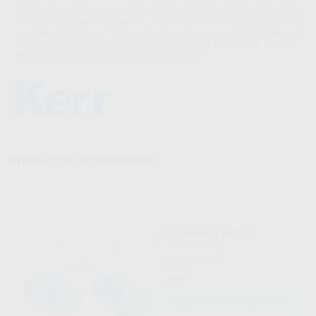
con su arco anatómico, garantiza una tensión menor para un pre-montaje
fácil y una colocación inmediata. - Además de su fácil manejo y de una
comodidad definitiva, OptiDam ofrece la máxima comodidad al paciente
ya que le permite respirar sin ninguna dificultad y no notará tensión. -
Realizado en látex de goma pura natural. Sin olor.
Productos relacionados
OPTIDAM KIT INTRO
KERR
|
Ref. Grupo
33
,95
€
37,53 €
Oferta
SELECCIONAR REFERENCIA