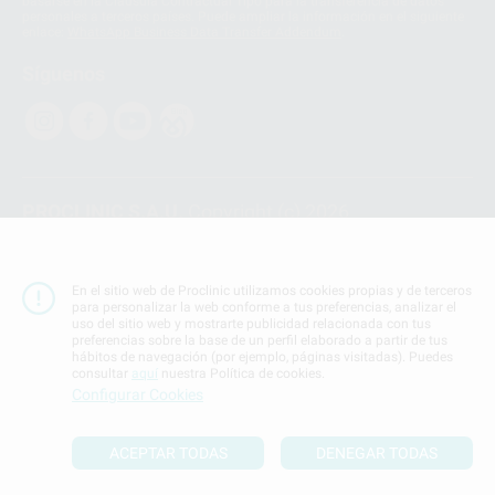
basarse en la Cláusula Contractual Tipo para la transferencia de datos
personales a terceros países. Puede ampliar la información en el siguiente
enlace:
WhatsApp Business Data Transfer Addendum
.
Síguenos
PROCLINIC S.A.U.
Copyright (c) 2026
Aviso legal
Teléfono:
900 393 939
En el sitio web de Proclinic utilizamos cookies propias y de terceros
E-mail de contacto:
proclinic@proclinic.es
para personalizar la web conforme a tus preferencias, analizar el
uso del sitio web y mostrarte publicidad relacionada con tus
preferencias sobre la base de un perfil elaborado a partir de tus
Condiciones Generales de Contratación
y
Política
hábitos de navegación (por ejemplo, páginas visitadas). Puedes
de privacidad
consultar
aquí
nuestra Política de cookies.
Información Corporativa
Configurar Cookies
Política de Cookies
ACEPTAR TODAS
DENEGAR TODAS
SUBIR