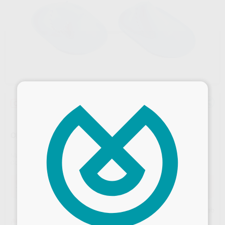
×
Oferta
OPTIDAM REPOSICION
Marca
KERR
Contenido
30 diques
Oferta
78,97 €
Comprando
1 unidad
te ahorras el
10%
Precio web
¡Mejor oferta!
Desbloquea todas tus ventajas