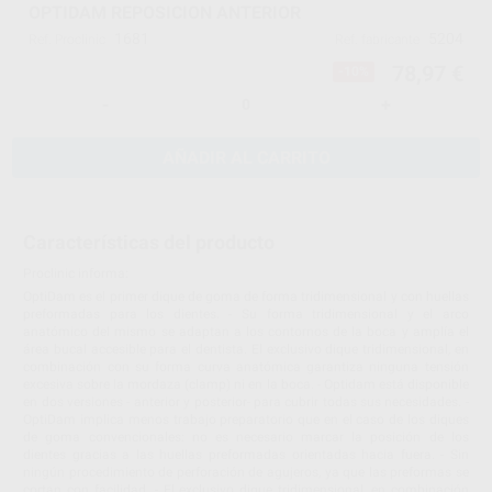
OPTIDAM REPOSICION ANTERIOR
1681
5204
Ref. Proclinic
Ref. fabricante
78,97 €
-10%
-
+
AÑADIR AL CARRITO
Características del producto
Proclinic informa:
OptiDam es el primer dique de goma de forma tridimensional y con huellas
preformadas para los dientes. - Su forma tridimensional y el arco
anatómico del mismo se adaptan a los contornos de la boca y amplía el
área bucal accesible para el dentista. El exclusivo dique tridimensional, en
combinación con su forma curva anatómica garantiza ninguna tensión
excesiva sobre la mordaza (clamp) ni en la boca. - Optidam está disponible
en dos versiones - anterior y posterior- para cubrir todas sus necesidades. -
OptiDam implica menos trabajo preparatorio que en el caso de los diques
de goma convencionales: no es necesario marcar la posición de los
dientes gracias a las huellas preformadas orientadas hacia fuera. - Sin
ningún procedimiento de perforación de agujeros, ya que las preformas se
cortan con facilidad. - El exclusivo dique tridimensional, en combinación