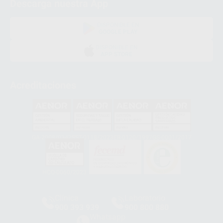
Descarga nuestra App
DISPONIBLE EN
GOOGLE PLAY
DISPONIBLE EN
APP STORE
Acreditaciones
GA-2008/0342
SST-0118/2023
ER-0120/1997
GS-0001/2017
HCO-0060/2023
Clínica
Laboratorio
900 393 939
900 800 880
Whatsapp