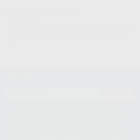
Características del producto
Proclinic informa:
Adhesivo para la técnica de grabado total con activador dual. Polimeriza
en ausencia de oxígeno junto al composite para una adhesión sin igual.
IDS
Newsletter
ENVIAR
Le informamos de que el Responsable del tratamiento de sus Datos
Personales es Proclinic S.A.U.. La Finalidad del tratamiento de sus Datos
Personales es el envío de información comercial. La legitimación para el
envío de la información comercial es su consentimiento prestado. Sus
datos únicamente serán cedidos a empresas vinculadas con Proclinic
S.A.U. que comercialicen productos similares del sector odontológico,
siempre bajo su consentimiento y no habrás cesión internacional de sus
Datos Personales. Podrá ejercitar los derechos de acceso, rectificación,