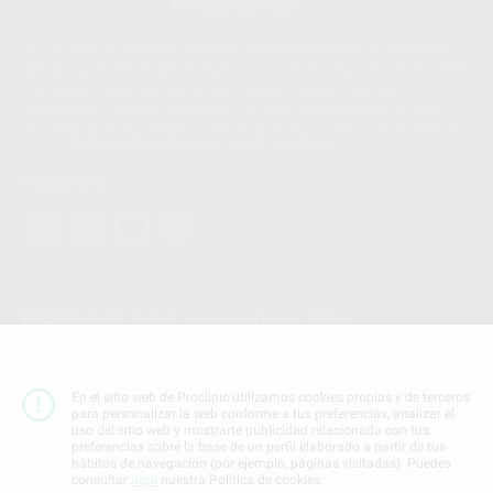
665 533 087
Los servicios de WhatsApp Business son proporcionados por WhatsApp
Ireland Limited (WhatsApp Ireland). La información que controla WhatsApp
Ireland puede ser transferida a WhatsApp LLC y a Facebook Inc.. Dicha
Transferencia Internacional de Datos ofrece garantías adecuadas al
basarse en la Cláusula Contractual Tipo para la transferencia de datos
personales a terceros países. Puede ampliar la información en el siguiente
enlace:
WhatsApp Business Data Transfer Addendum
.
Síguenos
PROCLINIC S.A.U.
Copyright (c) 2026
Aviso legal
Teléfono:
900 393 939
En el sitio web de Proclinic utilizamos cookies propias y de terceros
E-mail de contacto:
proclinic@proclinic.es
para personalizar la web conforme a tus preferencias, analizar el
uso del sitio web y mostrarte publicidad relacionada con tus
preferencias sobre la base de un perfil elaborado a partir de tus
Condiciones Generales de Contratación
y
Política
hábitos de navegación (por ejemplo, páginas visitadas). Puedes
de privacidad
consultar
aquí
nuestra Política de cookies.