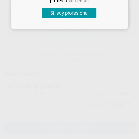
profesional dental.
Sí, soy profesional
ELEGIR CANTIDAD
15 días para cambiar de opinión salvo
anestesias
Elige un modelo
OPTICORE DUAL BOND
48257
2422801
Ref. Proclinic
Ref. fabricante
172,23 €
181,30 €
-
+
AÑADIR AL CARRITO