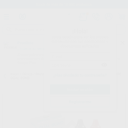
Stock de más de 15.000 productos
¡Hola!
Inicia sesión para ver los precios
del carrito con tus condiciones y
Proclinic
descuentos aplicados.
¿Todavía no tienes nuestra App?
¡Descárgala para ser siempre el primero en conocer nuestras
promociones y descuentos! Disponible en Google Play o App Store.
Google Play
Inicio
/
Clínica
/
Restauración
/
Adhesivos de grabado total
/
OPTICORE
¿Has olvidado tu contraseña?
DUAL BOND
Registrarme