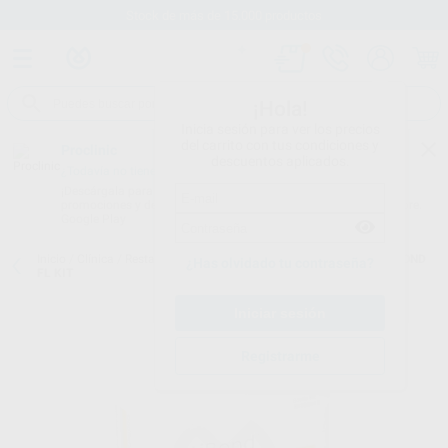
Stock de más de 15.000 productos
¡Hola!
Inicia sesión para ver los precios
del carrito con tus condiciones y
Proclinic
descuentos aplicados.
¿Todavía no tienes nuestra App?
¡Descárgala para ser siempre el primero en conocer nuestras
promociones y descuentos! Disponible en Google Play o App Store.
Google Play
Inicio
/
Clínica
/
Restauración
/
Adhesivos de grabado total
/
OPTIBOND
¿Has olvidado tu contraseña?
FL KIT
Registrarme