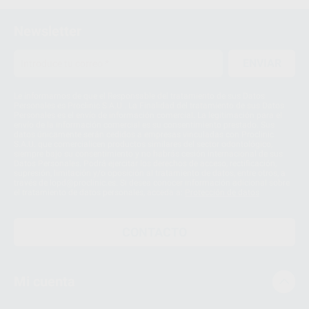
Newsletter
ENVIAR
Le informamos de que el Responsable del tratamiento de sus Datos
Personales es Proclinic S.A.U.. La Finalidad del tratamiento de sus Datos
Personales es el envío de información comercial. La legitimación para el
envío de la información comercial es su consentimiento prestado. Sus
datos únicamente serán cedidos a empresas vinculadas con Proclinic
S.A.U. que comercialicen productos similares del sector odontológico,
siempre bajo su consentimiento y no habrás cesión internacional de sus
Datos Personales. Podrá ejercitar los derechos de acceso, rectificación,
supresión, limitación y/o oposición al tratamiento de datos, entre otros, a
través de lopd@proclinic.es. Si desea conocer información adicional sobre
el tratamiento de datos personales, acceda a:
Protección de datos
CONTACTO
Mi cuenta