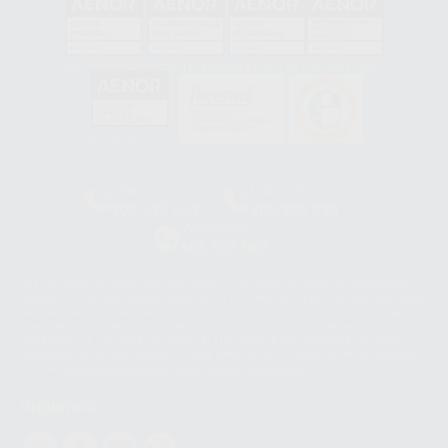
GA-2008/0342
SST-0118/2023
ER-0120/1997
GS-0001/2017
HCO-0060/2023
Clínica
Laboratorio
900 393 939
900 800 880
Whatsapp
665 533 087
Los servicios de WhatsApp Business son proporcionados por WhatsApp
Ireland Limited (WhatsApp Ireland). La información que controla WhatsApp
Ireland puede ser transferida a WhatsApp LLC y a Facebook Inc.. Dicha
Transferencia Internacional de Datos ofrece garantías adecuadas al
basarse en la Cláusula Contractual Tipo para la transferencia de datos
personales a terceros países. Puede ampliar la información en el siguiente
enlace:
WhatsApp Business Data Transfer Addendum
.
Síguenos