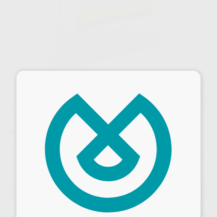
×
Oferta
OPTIBOND FL KIT
Marca
KERR
Contenido
1 unidad de adhesivo 8 ml + 1 unidad de primer 8 ml + 1 unidad de ácido 3 g + 10 puntas y accesorios
Ref. Proclinic
0315
Ref. fabricante
26684 E
Oferta
311,07 €
Comprando
1 unidad
te ahorras el
10%
Desbloquea todas tus ventajas
Precio web