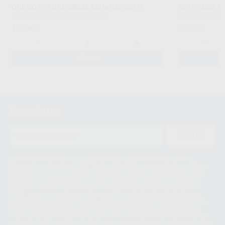
ONE COAT 7 UNIVERSAL MONODOSIS KIT
ACTIVADOR ON
COLTENE-WHALEDENT
|
Ref. 37982
COLTENE-WHAL
127
50
,48
€
,09
€
-
+
-
AÑADIR
Newsletter
ENVIAR
Le informamos de que el Responsable del tratamiento de sus Datos
Personales es Proclinic S.A.U.. La Finalidad del tratamiento de sus Datos
Personales es el envío de información comercial. La legitimación para el
envío de la información comercial es su consentimiento prestado. Sus
datos únicamente serán cedidos a empresas vinculadas con Proclinic
S.A.U. que comercialicen productos similares del sector odontológico,
siempre bajo su consentimiento y no habrás cesión internacional de sus
Datos Personales. Podrá ejercitar los derechos de acceso, rectificación,
supresión, limitación y/o oposición al tratamiento de datos, entre otros, a
través de lopd@proclinic.es. Si desea conocer información adicional sobre