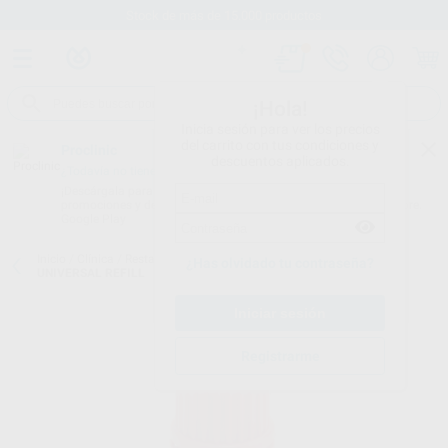
Stock de más de 15.000 productos
¡Hola!
Inicia sesión para ver los precios
del carrito con tus condiciones y
Proclinic
descuentos aplicados.
¿Todavía no tienes nuestra App?
¡Descárgala para ser siempre el primero en conocer nuestras
promociones y descuentos! Disponible en Google Play o App Store.
Google Play
Inicio
/
Clínica
/
Restauración
/
Adhesivos universales
/
ONE COAT 7
¿Has olvidado tu contraseña?
UNIVERSAL REFILL
Registrarme