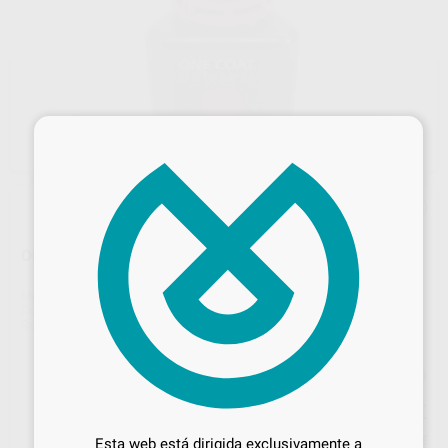
×
ONE COAT 7 UNIVERSAL REFILL
Marca
COLTENE-WHALEDENT
Contenido
1 unidad de 5 ml
Ref. Proclinic
37981
Ref. fabricante
60019539
Precio web
Desbloquea todas tus ventajas
99
,39
€
104,62 €
Inicia sesión
para disfrutar de todos
Precio con IVA incluido 109,33 €
Esta web está dirigida exclusivamente a