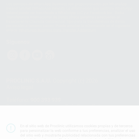
Los servicios de WhatsApp Business son proporcionados por WhatsApp
Ireland Limited (WhatsApp Ireland). La información que controla WhatsApp
Ireland puede ser transferida a WhatsApp LLC y a Facebook Inc.. Dicha
Transferencia Internacional de Datos ofrece garantías adecuadas al
basarse en la Cláusula Contractual Tipo para la transferencia de datos
personales a terceros países. Puede ampliar la información en el siguiente
enlace:
WhatsApp Business Data Transfer Addendum
.
Síguenos
PROCLINIC S.A.U.
Copyright (c) 2026
Aviso legal
Teléfono:
900 393 939
E-mail de contacto:
proclinic@proclinic.es
Condiciones Generales de Contratación
y
Política
de privacidad
En el sitio web de Proclinic utilizamos cookies propias y de terceros
para personalizar la web conforme a tus preferencias, analizar el uso
Información Corporativa
del sitio web y mostrarte publicidad relacionada con tus preferencias
Política de Cookies