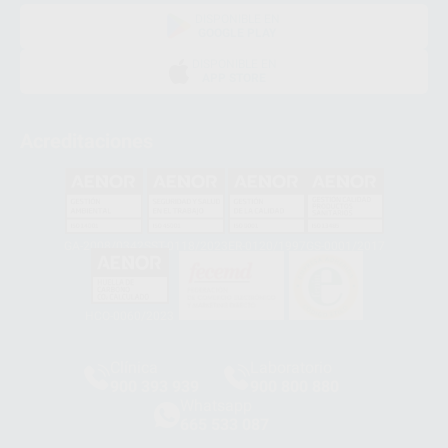
DISPONIBLE EN
GOOGLE PLAY
DISPONIBLE EN
APP STORE
Acreditaciones
GA-2008/0342
SST-0118/2023
ER-0120/1997
GS-0001/2017
HCO-0060/2023
Clínica
Laboratorio
900 393 939
900 800 880
Whatsapp
665 533 087