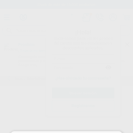
Stock de más de 15.000 productos
¡Hola!
Inicia sesión para ver los precios
del carrito con tus condiciones y
Proclinic
descuentos aplicados.
¿Todavía no tienes nuestra App?
¡Descárgala para ser siempre el primero en conocer nuestras
promociones y descuentos! Disponible en Google Play o App Store.
Google Play
¿Has olvidado tu contraseña?
Inicio
/
Odontobook
Registrarme