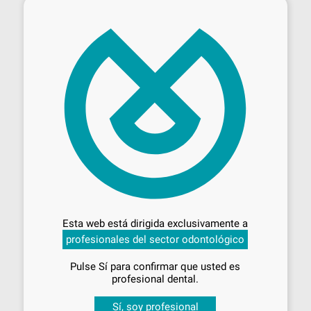
×
Desbloquea todas tus ventajas
Inicia sesión
para disfrutar de todos
Esta web está dirigida exclusivamente a
tus
descuentos y condiciones
profesionales del sector odontológico
especiales
Pulse Sí para confirmar que usted es
¡Iniciar sesión!
profesional dental.
Sí, soy profesional