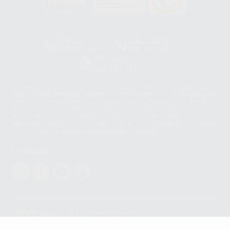
HCO-0060/2023
Clínica
Laboratorio
900 393 939
900 800 880
Whatsapp
665 533 087
Los servicios de WhatsApp Business son proporcionados por WhatsApp
Ireland Limited (WhatsApp Ireland). La información que controla WhatsApp
Ireland puede ser transferida a WhatsApp LLC y a Facebook Inc.. Dicha
Transferencia Internacional de Datos ofrece garantías adecuadas al
basarse en la Cláusula Contractual Tipo para la transferencia de datos
personales a terceros países. Puede ampliar la información en el siguiente
enlace:
WhatsApp Business Data Transfer Addendum
.
Síguenos
PROCLINIC S.A.U.
Copyright (c) 2026
Aviso legal