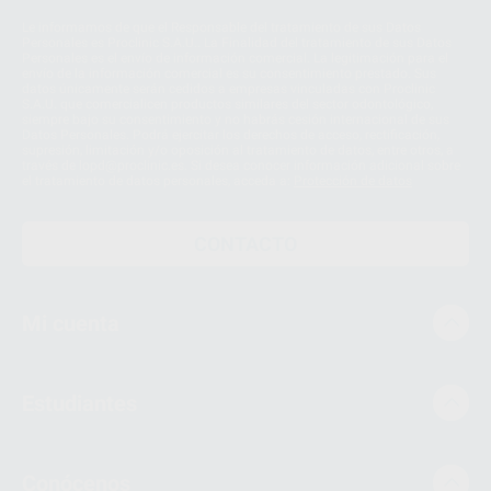
Le informamos de que el Responsable del tratamiento de sus Datos
Personales es Proclinic S.A.U.. La Finalidad del tratamiento de sus Datos
Personales es el envío de información comercial. La legitimación para el
envío de la información comercial es su consentimiento prestado. Sus
datos únicamente serán cedidos a empresas vinculadas con Proclinic
S.A.U. que comercialicen productos similares del sector odontológico,
siempre bajo su consentimiento y no habrás cesión internacional de sus
Datos Personales. Podrá ejercitar los derechos de acceso, rectificación,
supresión, limitación y/o oposición al tratamiento de datos, entre otros, a
través de lopd@proclinic.es. Si desea conocer información adicional sobre
el tratamiento de datos personales, acceda a:
Protección de datos
CONTACTO
Mi cuenta
Estudiantes
Conócenos