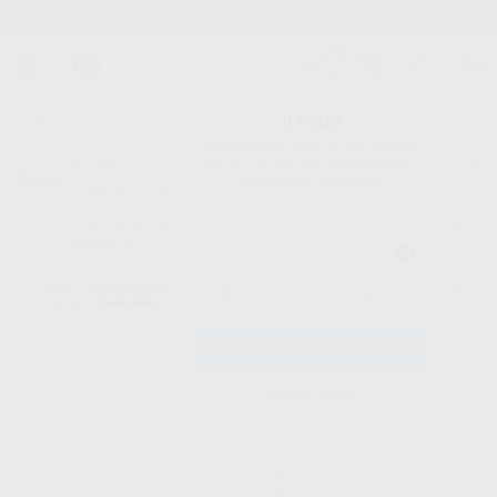
Stock de más de 15.000 productos
¡Hola!
Inicia sesión para ver los precios
del carrito con tus condiciones y
Proclinic
descuentos aplicados.
¿Todavía no tienes nuestra App?
¡Descárgala para ser siempre el primero en conocer nuestras
promociones y descuentos! Disponible en Google Play o App Store.
Google Play
Inicio
/
Equipamiento
/
Cirugía e implantes
/
Micromotor de implantes
¿Has olvidado tu contraseña?
con luz
/
CHIROPRO 3RD CON 1 CONTRA ANGULO 20:1
Registrarme