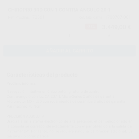
CHIROPRO 3RD CON 1 CONTRA ANGULO 20:1
70361
1700707-001
Ref. Proclinic
Ref. fabricante
3.449,00 €
-33%
-
+
AÑADIR AL CARRITO
Características del producto
Proclinic informa:
Navegación intuitiva un único botón giratorio de control.
Contra-ángulo con luz CA 20:1 L Micro-Series 2 años de garantía.
Micromotor MX-i LED con rodamientos de cerámica 3 años de garantía.
Par máximo 70 Ncm.
PRECISIÓN ABSOLUTA
Gracias a un sistema electrónico de alta precisión, el par seleccionado en
la consola se corresponde exactamente con el par obtenido a la salida del
instrumento*. Por tanto, no se requiere ninguna calibración adicional. Es
tan sencillo como parece.