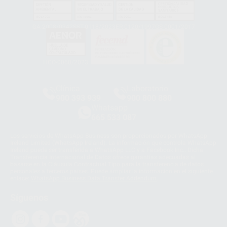
GA-2008/0342
SST-0118/2023
ER-0120/1997
GS-0001/2017
HCO-0060/2023
Clínica
Laboratorio
900 393 939
900 800 880
Whatsapp
665 533 087
Los servicios de WhatsApp Business son proporcionados por WhatsApp
Ireland Limited (WhatsApp Ireland). La información que controla WhatsApp
Ireland puede ser transferida a WhatsApp LLC y a Facebook Inc.. Dicha
Transferencia Internacional de Datos ofrece garantías adecuadas al
basarse en la Cláusula Contractual Tipo para la transferencia de datos
personales a terceros países. Puede ampliar la información en el siguiente
enlace:
WhatsApp Business Data Transfer Addendum
.
Síguenos