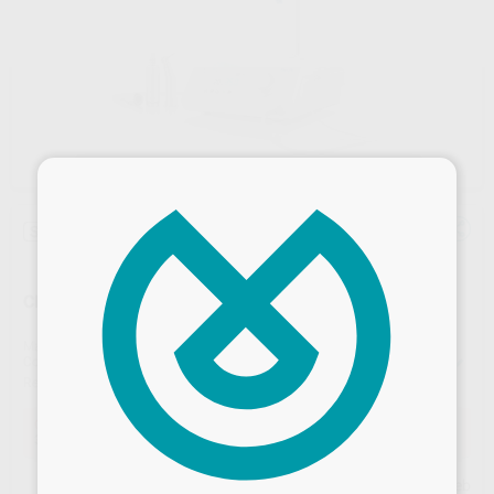
×
Sin descuentos adicionales
CHIROPRO 3RD CON 1 CONTRA ANGULO 20:1
Marca
BIEN-AIR
Contenido
• 1 x consola Chiropro
• 1 x contra-ángulo CA 20:1L
• 1 x micromotor MX-i LED
Ref. Proclinic
70361
Ref. fabricante
1700707-001
Oferta
3.449,00 €
Comprando
1 unidad
te ahorras el
33%
Desbloquea todas tus ventajas
Precio web