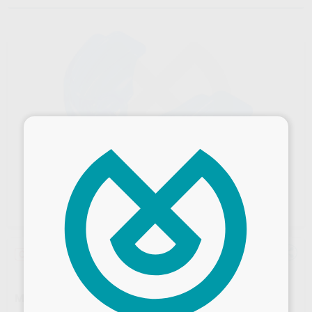
×
Oferta
MYOBRACE T4