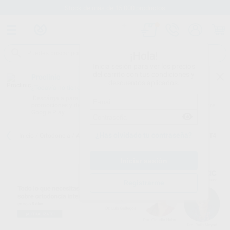
Stock de más de 15.000 productos
¡Hola!
Inicia sesión para ver los precios
del carrito con tus condiciones y
Proclinic
descuentos aplicados.
¿Todavía no tienes nuestra App?
¡Descárgala para ser siempre el primero en conocer nuestras
promociones y descuentos! Disponible en Google Play o App Store.
Google Play
¿Has olvidado tu contraseña?
Inicio
/
Ortodoncia
/
Aparatos funcionales
/
Myobrace
/
MYOBRACE T4
Registrarme