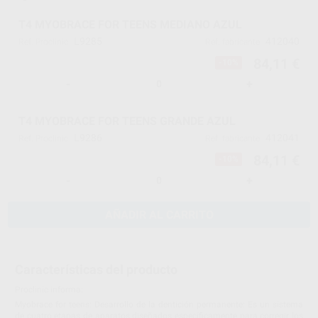
T4 MYOBRACE FOR TEENS MEDIANO AZUL
L9285
412040
Ref. Proclinic
Ref. fabricante
84,11 €
-10%
-
+
T4 MYOBRACE FOR TEENS GRANDE AZUL
L9286
412041
Ref. Proclinic
Ref. fabricante
84,11 €
-10%
-
+
AÑADIR AL CARRITO
Características del producto
Proclinic informa:
Myobrace for teens: Desarrollo de la dentición permanente: Es un sistema
de cuatro etapas de aparatos diseñados específicamente para corregir los