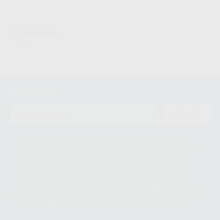
Descargas
Ficha técnica
Newsletter
ENVIAR
Le informamos de que el Responsable del tratamiento de sus Datos
Personales es Proclinic S.A.U.. La Finalidad del tratamiento de sus Datos
Personales es el envío de información comercial. La legitimación para el
envío de la información comercial es su consentimiento prestado. Sus
datos únicamente serán cedidos a empresas vinculadas con Proclinic
S.A.U. que comercialicen productos similares del sector odontológico,
siempre bajo su consentimiento y no habrás cesión internacional de sus
Datos Personales. Podrá ejercitar los derechos de acceso, rectificación,
supresión, limitación y/o oposición al tratamiento de datos, entre otros, a
través de lopd@proclinic.es. Si desea conocer información adicional sobre
el tratamiento de datos personales, acceda a:
Protección de datos