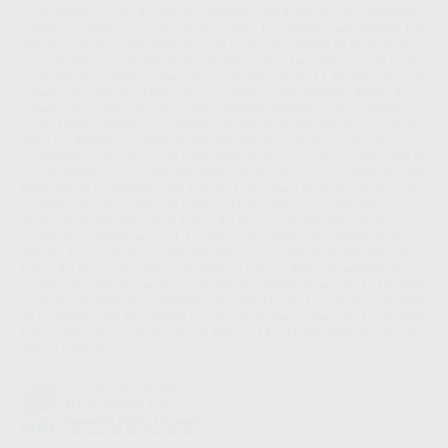
malos hábitos orales durante el tratamiento del desarrollo de la mandíbula
superior e inferior. Es más eficaz cuando los dientes permanentes han
llegado a través y está diseñado para guiar a los dientes en erupciónen su
posición natural. Características: -Dynamicore – Lengüeta, escudo lingual
y elevadores – Orificios dentales – Bumper labial, T1 Primera fase del
sistema de aparatos Myobrace para Teens (adolescentes) dentro de un
sistema de cuatro aparatos especialmente diseñados para corregir los
malos hábitos orales, los problemas de desarrollo mandibular a la vez que
lineal los dientes. La nueva versión del aparato esta vez sin agujeros para
los dientes, proporciona más comodidad en el uso y mejor cooperación de
los pacientes que se adaptan mejor al aparato, ya que también está
fabricado en un material más blando. El T2 ofrece el desarrollo del arco y
la corrección continuada de hábitos. El T2 cuenta con Dynamicore para
ayudar en el desarrollo de la forma del arco que brinda más espacio para
la dentición permanente. El T3 ofrece una alineación individual de los
dientes. El T3 cuenta con Dynamicore para ayudar en el desarrollo de la
forma del arco, que brinda más espacio para la dentición emergente. Las
ranuras para dientes separan y alinean los dientes anteriores. El T4 ofrece
la alineación final de los dientes y las mandíbulas. La construcción firme
de poliuretano del T4 también brinda una excelente retención. La lengüeta
hueca estimula la posición lingual final. El T4 está disponible en tamaños
regular y grande.