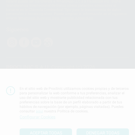
Ireland puede ser transferida a WhatsApp LLC y a Facebook Inc.. Dicha
Transferencia Internacional de Datos ofrece garantías adecuadas al
basarse en la Cláusula Contractual Tipo para la transferencia de datos
personales a terceros países. Puede ampliar la información en el siguiente
enlace:
WhatsApp Business Data Transfer Addendum
.
Síguenos
PROCLINIC S.A.U.
Copyright (c) 2026
Aviso legal
Teléfono:
900 393 939
En el sitio web de Proclinic utilizamos cookies propias y de terceros
E-mail de contacto:
proclinic@proclinic.es
para personalizar la web conforme a tus preferencias, analizar el
uso del sitio web y mostrarte publicidad relacionada con tus
preferencias sobre la base de un perfil elaborado a partir de tus
Condiciones Generales de Contratación
y
Política
hábitos de navegación (por ejemplo, páginas visitadas). Puedes
de privacidad
consultar
aquí
nuestra Política de cookies.
Información Corporativa
Configurar Cookies
Política de Cookies
ACEPTAR TODAS
DENEGAR TODAS