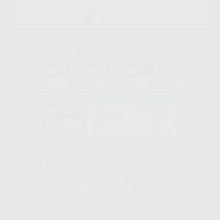
DISPONIBLE EN
APP STORE
Acreditaciones
GA-2008/0342
SST-0118/2023
ER-0120/1997
GS-0001/2017
HCO-0060/2023
Clínica
Laboratorio
900 393 939
900 800 880
Whatsapp
665 533 087
Los servicios de WhatsApp Business son proporcionados por WhatsApp
Ireland Limited (WhatsApp Ireland). La información que controla WhatsApp