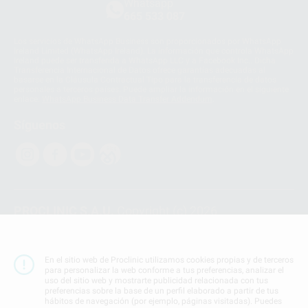
Whatsapp
665 533 087
Los servicios de WhatsApp Business son proporcionados por WhatsApp
Ireland Limited (WhatsApp Ireland). La información que controla WhatsApp
Ireland puede ser transferida a WhatsApp LLC y a Facebook Inc.. Dicha
Transferencia Internacional de Datos ofrece garantías adecuadas al
basarse en la Cláusula Contractual Tipo para la transferencia de datos
personales a terceros países. Puede ampliar la información en el siguiente
enlace:
WhatsApp Business Data Transfer Addendum
.
Síguenos
PROCLINIC S.A.U.
Copyright (c) 2026
Aviso legal
Teléfono:
900 393 939
En el sitio web de Proclinic utilizamos cookies propias y de terceros
E-mail de contacto:
proclinic@proclinic.es
para personalizar la web conforme a tus preferencias, analizar el
uso del sitio web y mostrarte publicidad relacionada con tus
preferencias sobre la base de un perfil elaborado a partir de tus
Condiciones Generales de Contratación
y
Política
hábitos de navegación (por ejemplo, páginas visitadas). Puedes