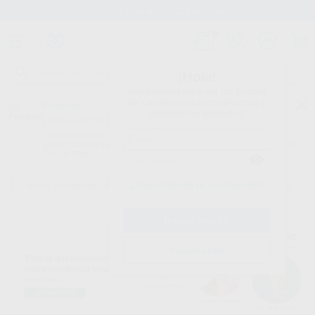
Stock de más de 15.000 productos
¡Hola!
Inicia sesión para ver los precios
del carrito con tus condiciones y
Proclinic
descuentos aplicados.
¿Todavía no tienes nuestra App?
¡Descárgala para ser siempre el primero en conocer nuestras
promociones y descuentos! Disponible en Google Play o App Store.
Google Play
¿Has olvidado tu contraseña?
Inicio
/
Ortodoncia
/
Aparatos funcionales
/
Myobrace
/
MYOBRACE J
Registrarme