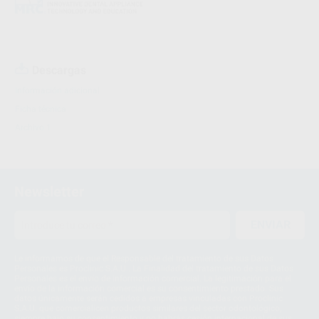
Descargas
Información adicional
Ficha técnica
Archivo 1
Newsletter
ENVIAR
Le informamos de que el Responsable del tratamiento de sus Datos
Personales es Proclinic S.A.U.. La Finalidad del tratamiento de sus Datos
Personales es el envío de información comercial. La legitimación para el
envío de la información comercial es su consentimiento prestado. Sus
datos únicamente serán cedidos a empresas vinculadas con Proclinic
S.A.U. que comercialicen productos similares del sector odontológico,
siempre bajo su consentimiento y no habrás cesión internacional de sus