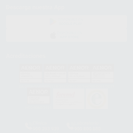
Descarga nuestra App
DISPONIBLE EN
GOOGLE PLAY
DISPONIBLE EN
APP STORE
Acreditaciones
GA-2008/0342
SST-0118/2023
ER-0120/1997
GS-0001/2017
HCO-0060/2023
Clínica
Laboratorio
900 393 939
900 800 880