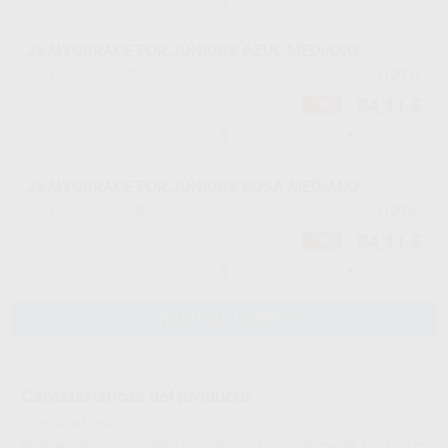
J3 MYOBRACE FOR JUNIORS AZUL MEDIANO
L9329
410031
Ref. Proclinic
Ref. fabricante
84,11 €
-10%
-
+
J3 MYOBRACE FOR JUNIORS ROSA MEDIANO
L9330
410036
Ref. Proclinic
Ref. fabricante
84,11 €
-10%
-
+
AÑADIR AL CARRITO
Características del producto
Proclinic informa:
Myobrace for Juniors: Dentición primaria: Es un sistema de aparatos en