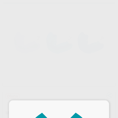
Oferta
×
MYOBRACE J