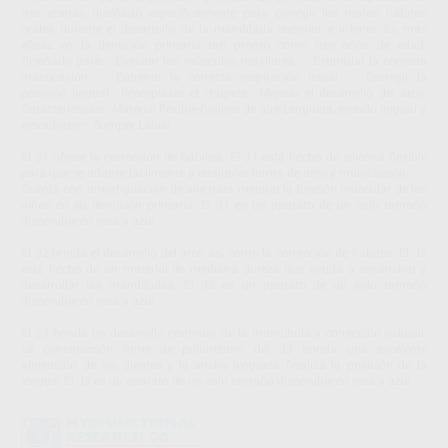
tres etapas diseñado específicamente para corregir los malos hábitos
orales durante el desarrollo de la mandíbula superior e inferior. Es más
eficaz en la dentición primaria tan pronto como tres años de edad.
Diseñado para: - Ejercitar los músculos maxilares. – Estimular la correcta
masticación. – Entrenar la correcta respiración nasal. – Corregir la
posición lingual.- Reemplazar el chupete.- Mejorar el desarrollo del arco.
Características:- Material flexible-Cojines de aire-Lengüeta, escudo lingual y
elevadores – Bumper Labial
El J1 ofrece la corrección de hábitos. El J1 está hecho de silicona flexible
para que se adapte fácilmente a cualquier forma de arco y maloclusión.
Cuenta con amortiguación de aire para mejorar la función muscular de los
niños en su dentición primaria. El J1 es un aparato de un solo tamaño
disponible en rosa y azul.
El J2 brinda el desarrollo del arco así como la corrección de hábitos. El J2
está hecho de un material de mediana dureza que ayuda a ensanchar y
desarrollar las mandíbulas. El J2 es un aparato de un solo tamaño
disponible en rosa y azul.
El J3 brinda un desarrollo continuo de la mandíbula y corrección oclusal.
La construcción firme de poliuretano del J3 brinda una excelente
alineación de los dientes y la ancha lengüeta finaliza la posición de la
lengua. El J3 es un aparato de un solo tamaño disponible en rosa y azul.