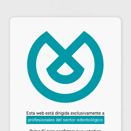
×
MY CLIP 2.0
Marca
POLYDENTIA
Contenido
1 anillo portamatriz sectorial MyClip 2.0
1 kit intorductivo que contiene :
Ref. Proclinic
16394
Ref. fabricante
6305
Desbloquea todas tus ventajas
Inicia sesión
para disfrutar de todos
Precio web
Esta web está dirigida exclusivamente a
tus
descuentos y condiciones
187
profesionales del sector odontológico
,81
€
especiales
197,70 €
Precio con IVA incluido 227,25 €