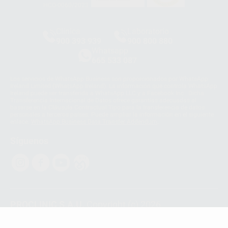
HCO-0060/2023
Clínica
Laboratorio
900 393 939
900 800 880
Whatsapp
665 533 087
Los servicios de WhatsApp Business son proporcionados por WhatsApp
Ireland Limited (WhatsApp Ireland). La información que controla WhatsApp
Ireland puede ser transferida a WhatsApp LLC y a Facebook Inc.. Dicha
Transferencia Internacional de Datos ofrece garantías adecuadas al
basarse en la Cláusula Contractual Tipo para la transferencia de datos
personales a terceros países. Puede ampliar la información en el siguiente
enlace:
WhatsApp Business Data Transfer Addendum
.
Síguenos
PROCLINIC S.A.U.
Copyright (c) 2026
Aviso legal