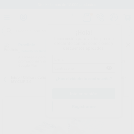
Stock de más de 15.000 productos
¡Hola!
Inicia sesión para ver los precios
del carrito con tus condiciones y
Proclinic
descuentos aplicados.
¿Todavía no tienes nuestra App?
¡Descárgala para ser siempre el primero en conocer nuestras
promociones y descuentos! Disponible en Google Play o App Store.
Google Play
Inicio
/
Clínica
/
Cuñas y matrices
/
Matrices metálicas y preformadas
/
¿Has olvidado tu contraseña?
MY CLIP 2.0
Registrarme