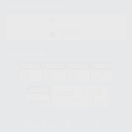
Descarga nuestra App
DISPONIBLE EN
GOOGLE PLAY
DISPONIBLE EN
APP STORE
Acreditaciones
GA-2008/0342
SST-0118/2023
ER-0120/1997
GS-0001/2017
HCO-0060/2023
Clínica
Laboratorio
900 393 939
900 800 880
Whatsapp