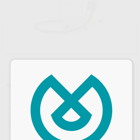
×
Sin descuentos adicionales
MINIVAPOR KRONOS FG LINE
Marca
EFFEGI BREGA
Contenido
1 unidad
Ref. Proclinic
H92814
Ref. fabricante
200780
Oferta
1.568,52 €
Comprando
1 unidad
te ahorras el
2%
Precio web