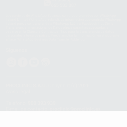
665 533 087
Los servicios de WhatsApp Business son proporcionados por WhatsApp
Ireland Limited (WhatsApp Ireland). La información que controla WhatsApp
Ireland puede ser transferida a WhatsApp LLC y a Facebook Inc.. Dicha
Transferencia Internacional de Datos ofrece garantías adecuadas al
basarse en la Cláusula Contractual Tipo para la transferencia de datos
personales a terceros países. Puede ampliar la información en el siguiente
enlace:
WhatsApp Business Data Transfer Addendum
.
Síguenos
PROCLINIC S.A.U.
Copyright (c) 2026
Aviso legal
Teléfono:
900 393 939
E-mail de contacto:
proclinic@proclinic.es
Condiciones Generales de Contratación
y
Política
de privacidad