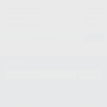
MINIVAPOR 93 FG LINE
DESCALCIFICA
EFFEGI BREGA
|
Ref. H92815
EFFEGI BREGA
|
1.876
355
,54
€
2.207,69 €
,06
€
392,4
Sin descuentos adicionales
Oferta
-
SOLICITAR OFERTA
Newsletter
ENVIAR
Le informamos de que el Responsable del tratamiento de sus Datos
Personales es Proclinic S.A.U.. La Finalidad del tratamiento de sus Datos
Personales es el envío de información comercial. La legitimación para el
envío de la información comercial es su consentimiento prestado. Sus
datos únicamente serán cedidos a empresas vinculadas con Proclinic
S.A.U. que comercialicen productos similares del sector odontológico,
siempre bajo su consentimiento y no habrás cesión internacional de sus