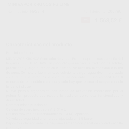
MINIVAPOR KRONOS FG LINE
H92814
200780
Ref. Proclinic
Ref. fabricante
1.568,52 €
-2%
Características del producto
Proclinic informa:
MINIVAPOR KRONOS Generador de vapor Es la máquina más pequeña del
la gama EFFEGI BREGA®. Un producto que respeta la tradición de solidez,
practicidad y larga duración en el tiempo. No necesita la conexión a la red
de agua. Se instala fácilmente: es suficiente cargar agua desmineralizada
en el tanque e introducir el enchufe de corriente. El uso es fácil: tras 8
minutos del encendido está lista y sólo hay que rellenar el tanque cuando
la luz lo indique.
Nueva pistola ergonómica con botón de activación controlado por el
pulgar. Un producto que respeta la tradición de solidez, funcionalidad y
durabilidad.
Características principales:
Caldera de acero inoxidable AISI 316 L.
Presión máxima de funcionamiento: 0,4 (4) Mpa(bar)
Válvula de seguridad enumerada, ajustada en 5.5 bares.
Depósito independiente, de pequeño tamaño con panel de control sencillo
e intuitivo.