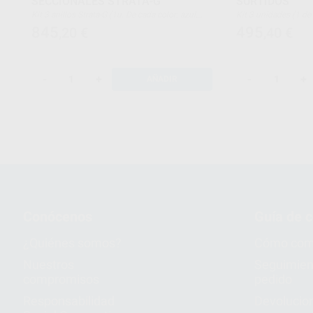
SECCIONALES STRATA-G
SURTIDOS
Kit 3 anillos Strata-G (1u. De cada color: azul,
Kit 3 unidades (1 de cada color: azul, naranja,
naranja, verde), 50 matrices Strata-G (10u. De
verde)
845
495
,20
€
,40
€
cada color: blancas, grises, moradas, verdes,
azules con extensión cervical), 40 cuñas Strata-G
(10u. de cada color: amarillas, azules, naranjas,
verdes), 1 fórceps para anillos
-
+
-
+
AÑADIR
Conócenos
Guía de 
¿Quiénes somos?
Cómo com
Nuestros
Seguimien
compromisos
pedido
Responsabilidad
Devolucio