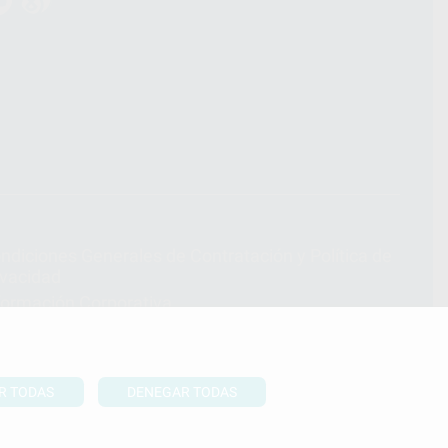
ndiciones Generales de Contratación
y
Política de
ivacidad
formación Corporativa
lítica de Cookies
R TODAS
DENEGAR TODAS
UBIR