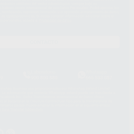
roductos similares del sector odontológico, siempre bajo su
 habrás cesión internacional de sus Datos Personales. Podrá ejercitar los
 rectificación, supresión, limitación y/o oposición al tratamiento de datos,
és de lopd@proclinic.es. Si desea conocer información adicional sobre el
os personales, acceda a:
Protección de datos
CONTACTO
Laboratorio
Whatsapp
39
900 800 880
665 533 087
hatsApp Business son proporcionados por WhatsApp Ireland Limited
. La información que controla WhatsApp Ireland puede ser transferida a
acebook Inc.. Dicha Transferencia Internacional de Datos ofrece
 al basarse en la Cláusula Contractual Tipo para la transferencia de
terceros países. Puede ampliar la información en el siguiente enlace:
s Data Transfer Addendum
.