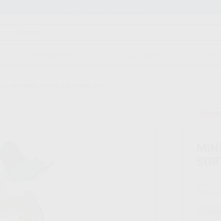
Stock de más de 15.000 productos
ORTODONCIA
CAD/CAM
EST
 KIT MATRICES STRATA-G SURTIDAS 200U
Ofert
MIN
SUR
Marca
Conteni
Oferta