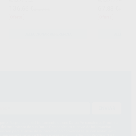
Envase 1 anillo
Envase 50 unidades
136
67
,66
€
,83
€
212,34 €
103,05 €
Oferta
Oferta
SELECCIONAR REFERENCIA
SELECCIONA
ENVIAR
ue el Responsable del tratamiento de sus Datos Personales es Proclinic
d del tratamiento de sus Datos Personales es el envío de información
imación para el envío de la información comercial es su consentimiento
s únicamente serán cedidos a empresas vinculadas con Proclinic S.A.U.