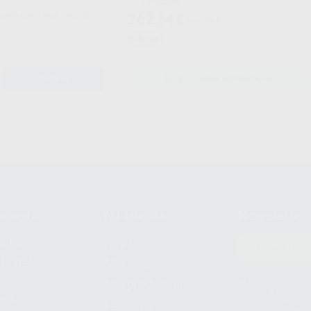
Kit 2 unidades
262
,34
€
400,38 €
Oferta
AÑADIR
SELECCIONAR REFERENCIA
compra
Mi cuenta
Newsletter
prar
Registro
to del
Mis listas
Le informamos de q
Mis productos
S.A.U.. La Finalida
nes
comercial. La legit
Facturas
prestado. Sus dato