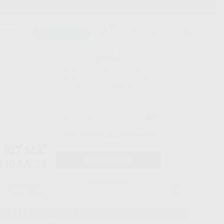
900 393 939
Envíos gratuitos desde 110€
Llama GRATIS a Clínica
Carrito mágico
UDIANTES
FOLLETOS
FORMACIONES
¡Hola!
Inicia sesión para ver los precios
del carrito con tus condiciones y
descuentos aplicados.
a
¿Has olvidado tu contraseña?
I KIT MATRICES STRATA-G
TIDAS 200U
Registrarme
GARRISON
Ref. Proclinic
78679
do
200 unidades surtidas (40 unidades de cada color: blancas, grises, moradas, verdes, azules con extensión cervical)
Ref. fabricante
062695
222,44 €
Comprando
1 unidad
te ahorras el
21%