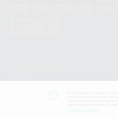
HCO-0060/2023
GA-2008/0342
SST-0118/2023
ER-0120/1997
GS-0001/2017
PROCLINIC S.A.U.
Copyright (c) 2026
Aviso legal
En el sitio web de Proclinic utiliza
conforme a tus preferencias, analiz
tus preferencias sobre la base de u
ejemplo, páginas visitadas). Puede
Configurar Cookies