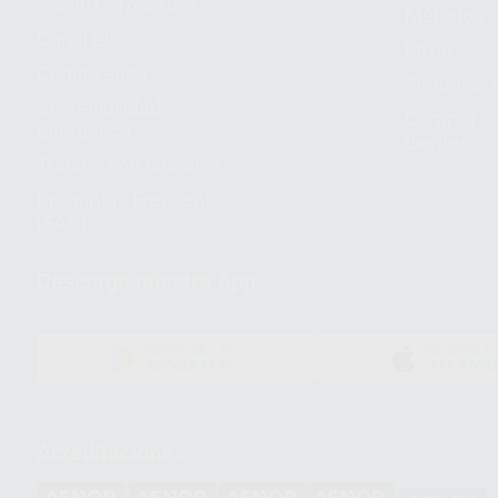
Social Corporativa
Métodos d
Canal ético
Envío
Código ético
Símbolos 
Sostenibilidad
Compra rá
energética
dientes
Trabaja con nosotros
Preguntas Frecuentes
(FAQ)
Descarga nuestra App
DISPONIBLE EN
DISPONIBLE 
GOOGLE PLAY
APP STOR
Acreditaciones