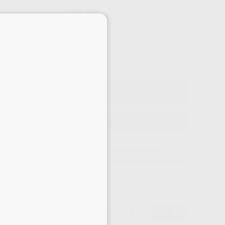
Precio web
×
-21%
¡Mejor oferta!
222
,44
€
,98 €
Precio con IVA incluido 269,15 €
ELEGIR CANTIDAD
15 días para cambiar de opinión salvo anestesias
222,44 €
21%
-
+