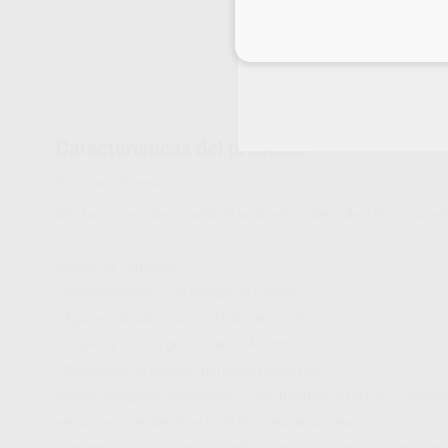
Inicia 
Características del producto
Proclinic informa:
Strata-G™ permite un sellado anatómico Seal™ de 270° para ev
Anatomía variadas:
- Antiadherente y con código de colores
- Agarre oclusal para una fácil colocación
- Suaves y con un grosor de 0,041 mm.
- Disponible un tamaño para uso pediátrico.
Cresta marginal optimizada. Las bandas Strata-G™ proporc
restauraciones de clase II sin bloquear su acceso.
Protección subgingival ProfileBooster™. Conseguir un perfil de e