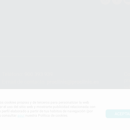
Teléfono:
900 393 939
Co
pr
E-mail de contacto:
proclinic@proclinic.es
In
Po
mos cookies propias y de terceros para personalizar la web
ar el uso del sitio web y mostrarte publicidad relacionada con
n perfil elaborado a partir de tus hábitos de navegación (por
ACEPTA
s consultar
aquí
nuestra Política de cookies.
S