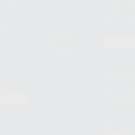
e pago
que comercialicen p
Compra rápida
consentimiento y no
derechos de acceso,
entre otros, a trav
tratamiento de dat
legales
pida
Estudiantes
Odontobook
Material para
estudiantes
Clínica
900 393 9
Los servicios de W
(WhatsApp Ireland)
EN
WhatsApp LLC y a F
E
garantías adecuadas
datos personales a 
WhatsApp Busines
Síguenos