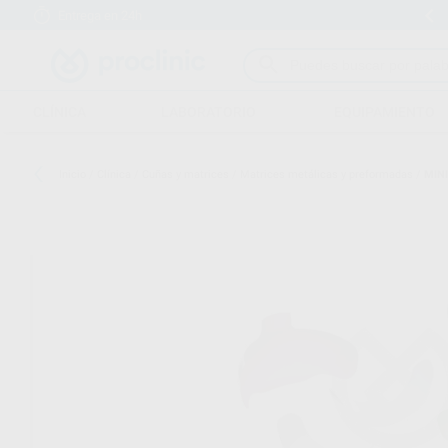
Entrega en 24h
15 días para cambiar de opinión
CLÍNICA
LABORATORIO
EQUIPAMIENTO
Inicio
/
Clínica
/
Cuñas y matrices
/
Matrices metálicas y preformadas
/
MINI