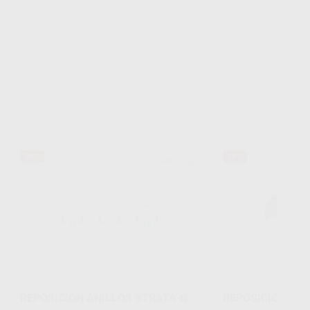
GARRISON
36%
34%
Ref. Grupo
REPOSICIÓN ANILLOS STRATA-G
REPOSICIÓN MA