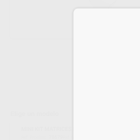
Envíos gratuitos desde 110€
Elige un modelo
MINI KIT MATRICES STRATA-G SURTIDAS 200
78679
062695
Ref. Proclinic
Ref. fabricante