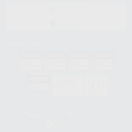
DISPONIBLE EN
GOOGLE PLAY
DISPONIBLE EN
APP STORE
Acreditaciones
GA-2008/0342
SST-0118/2023
ER-0120/1997
GS-0001/2017
HCO-0060/2023
Clínica
Laboratorio
900 393 939
900 800 880
Whatsapp
665 533 087