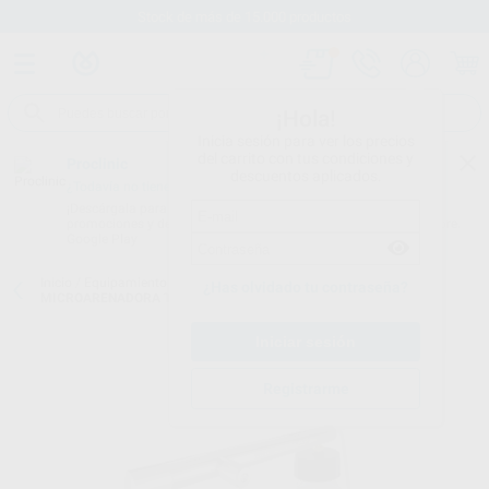
Stock de más de 15.000 productos
¡Hola!
Inicia sesión para ver los precios
del carrito con tus condiciones y
Proclinic
descuentos aplicados.
¿Todavía no tienes nuestra App?
¡Descárgala para ser siempre el primero en conocer nuestras
promociones y descuentos! Disponible en Google Play o App Store.
Google Play
Inicio
/
Equipamiento
/
Estética y restauración
/
Microarenadoras
/
¿Has olvidado tu contraseña?
MICROARENADORA TECHNOFLUX
Registrarme