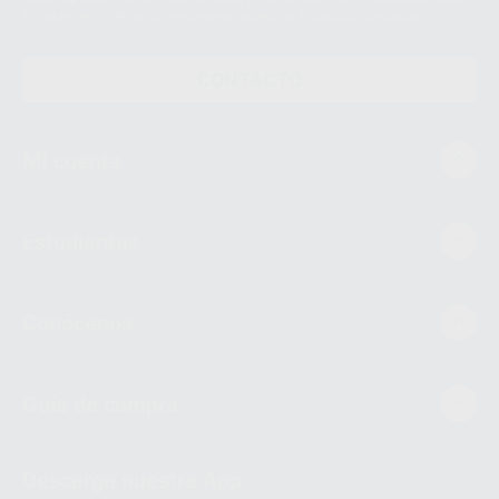
través de lopd@proclinic.es. Si desea conocer información adicional sobre
el tratamiento de datos personales, acceda a:
Protección de datos
CONTACTO
Mi cuenta
Estudiantes
Conócenos
Guía de compra
Descarga nuestra App