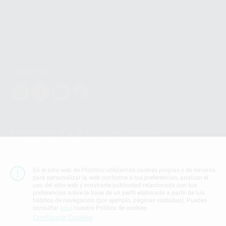
Los servicios de WhatsApp Business son proporcionados por WhatsApp
Ireland Limited (WhatsApp Ireland). La información que controla WhatsApp
Ireland puede ser transferida a WhatsApp LLC y a Facebook Inc.. Dicha
Transferencia Internacional de Datos ofrece garantías adecuadas al
basarse en la Cláusula Contractual Tipo para la transferencia de datos
personales a terceros países. Puede ampliar la información en el siguiente
enlace:
WhatsApp Business Data Transfer Addendum
.
Síguenos
PROCLINIC S.A.U.
Copyright (c) 2026
Aviso legal
Teléfono:
900 393 939
En el sitio web de Proclinic utilizamos cookies propias y de terceros
E-mail de contacto:
proclinic@proclinic.es
para personalizar la web conforme a tus preferencias, analizar el
uso del sitio web y mostrarte publicidad relacionada con tus
preferencias sobre la base de un perfil elaborado a partir de tus
Condiciones Generales de Contratación
y
Política
hábitos de navegación (por ejemplo, páginas visitadas). Puedes
de privacidad
consultar
aquí
nuestra Política de cookies.
Información Corporativa
Configurar Cookies