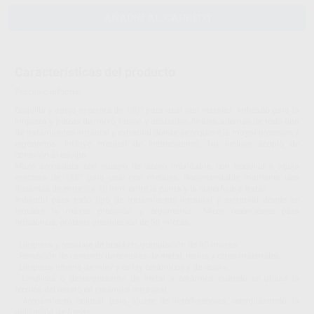
AÑADIR AL CARRITO
Características del producto
Proclinic informa:
Boquilla y aguja eyectora de 138º para usar con metales. Indicado para la
limpieza y piezas de micro fusión y acabados finales, además de todo tipo
de tratamientos intraoral y extraoral donde se requiere la mayor precisión y
ergonomía. Incluye manual de instrucciones. No incluye acoplo de
conexión al equipo.
Micro arenadora con cuerpo de acero inoxidable, con boquilla y aguja
eyectora de 138º para usar con metales. Recomendable mantener una
distancia de entre 5 y 10 mm. entre la punta y la superficie a tratar.
Indicado para todo tipo de tratamientos intraoral y extraoral donde se
requiere la mayor precisión y ergonomía:· Micro retenciones para
ortodoncia, prótesis granulación de 50 micras.
· Limpieza y reciclaje de brackets granulación de 90 micras.
· Remoción de cemento de coronas de metal, resina y otros materiales.
· Limpieza interna de inlay y onlay cerámicos y de resina.
· Limpieza o desengrasante de metal y cerámica cuando se utiliza la
técnica del reparo en cerámica intra-oral.
· Arenamiento oclusal para ajuste de interferencias, reemplazando la
utilización de fresas.