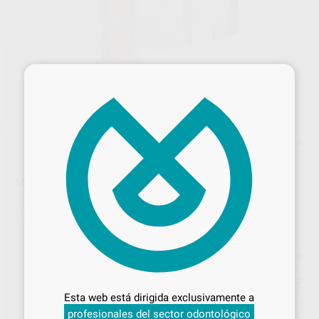
×
MICRO APLICADORES MEDI BRUSH
Marca
SIN MARCA
Contenido
4x100u
Precio web
Desbloquea todas tus ventajas
15
,80
€
16,63 €
Inicia sesión
para disfrutar de todos
Esta web está dirigida exclusivamente a
tus
descuentos y condiciones
Precio con IVA incluido 19,12 €
profesionales del sector odontológico
especiales