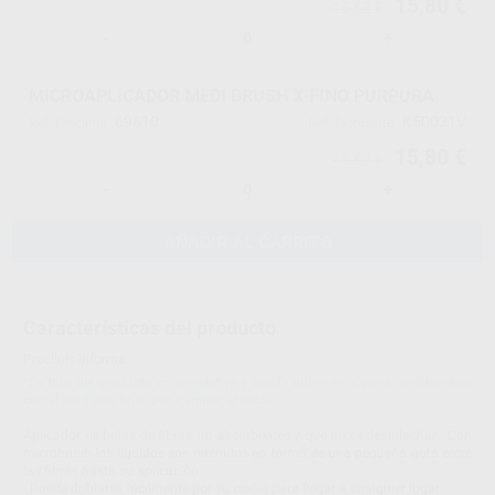
15,80 €
16,63 €
-
+
MICROAPLICADOR MEDI BRUSH X-FINO PURPURA
69610
K50031V
Ref. Proclinic
Ref. fabricante
15,80 €
16,63 €
-
+
AÑADIR AL CARRITO
Características del producto
Proclinic informa:
*La foto del producto es orientativa y puede diferir en alguna característica
con el producto final, por ejemplo, el color.
Aplicador de bolas de fibras no absorbentes y que no se deshilachan. Con
microbrush los líquidos son retenidos en forma de una pequeña gota entre
las fibras hasta su aplicación.
- Puede doblarse fácilmente por su cuello para llegar a cualquier lugar.