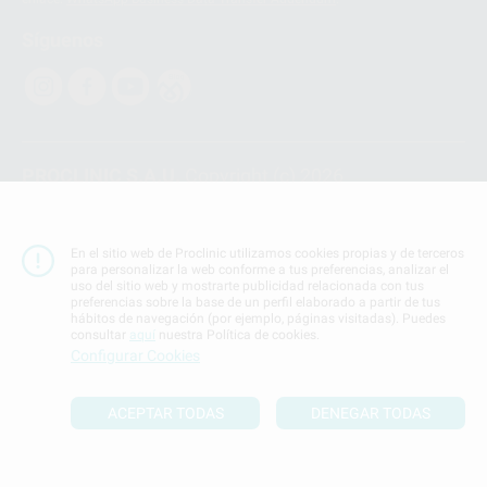
Síguenos
PROCLINIC S.A.U.
Copyright (c) 2026
Aviso legal
Teléfono:
900 393 939
En el sitio web de Proclinic utilizamos cookies propias y de terceros
E-mail de contacto:
proclinic@proclinic.es
para personalizar la web conforme a tus preferencias, analizar el
uso del sitio web y mostrarte publicidad relacionada con tus
preferencias sobre la base de un perfil elaborado a partir de tus
Condiciones Generales de Contratación
y
Política
hábitos de navegación (por ejemplo, páginas visitadas). Puedes
de privacidad
consultar
aquí
nuestra Política de cookies.
Información Corporativa
Configurar Cookies
Política de Cookies
ACEPTAR TODAS
DENEGAR TODAS
SUBIR