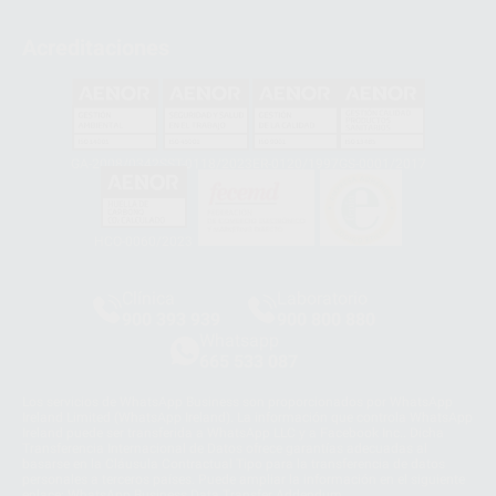
Acreditaciones
GA-2008/0342
SST-0118/2023
ER-0120/1997
GS-0001/2017
HCO-0060/2023
Clínica
Laboratorio
900 393 939
900 800 880
Whatsapp
665 533 087
Los servicios de WhatsApp Business son proporcionados por WhatsApp
Ireland Limited (WhatsApp Ireland). La información que controla WhatsApp
Ireland puede ser transferida a WhatsApp LLC y a Facebook Inc.. Dicha
Transferencia Internacional de Datos ofrece garantías adecuadas al
basarse en la Cláusula Contractual Tipo para la transferencia de datos
personales a terceros países. Puede ampliar la información en el siguiente
enlace:
WhatsApp Business Data Transfer Addendum
.