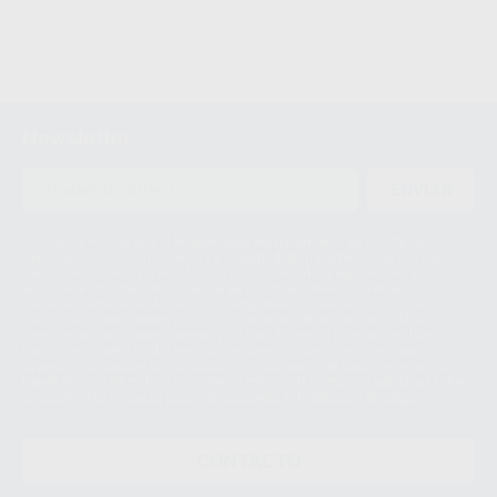
Newsletter
ENVIAR
Le informamos de que el Responsable del tratamiento de sus Datos
Personales es Proclinic S.A.U.. La Finalidad del tratamiento de sus Datos
Personales es el envío de información comercial. La legitimación para el
envío de la información comercial es su consentimiento prestado. Sus
datos únicamente serán cedidos a empresas vinculadas con Proclinic
S.A.U. que comercialicen productos similares del sector odontológico,
siempre bajo su consentimiento y no habrás cesión internacional de sus
Datos Personales. Podrá ejercitar los derechos de acceso, rectificación,
supresión, limitación y/o oposición al tratamiento de datos, entre otros, a
través de lopd@proclinic.es. Si desea conocer información adicional sobre
el tratamiento de datos personales, acceda a:
Protección de datos
CONTACTO