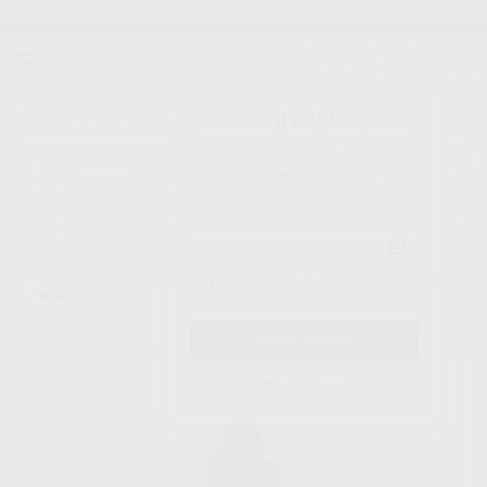
Stock de más de 15.000 productos
¡Hola!
Inicia sesión para ver los precios
del carrito con tus condiciones y
Proclinic
descuentos aplicados.
¿Todavía no tienes nuestra App?
¡Descárgala para ser siempre el primero en conocer nuestras
promociones y descuentos! Disponible en Google Play o App Store.
Google Play
Inicio
/
Laboratorio
/
Composites lab.
/
Adhesivos, composites
/
METAL
¿Has olvidado tu contraseña?
BONDER
Registrarme