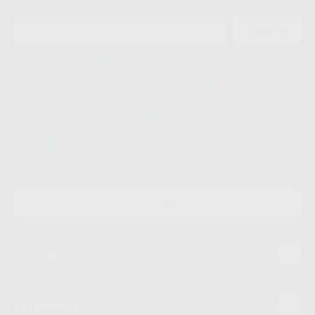
ENVIAR
Le informamos de que el Responsable del tratamiento de sus Datos
Personales es Proclinic S.A.U.. La Finalidad del tratamiento de sus Datos
Personales es el envío de información comercial. La legitimación para el
envío de la información comercial es su consentimiento prestado. Sus
datos únicamente serán cedidos a empresas vinculadas con Proclinic
S.A.U. que comercialicen productos similares del sector odontológico,
siempre bajo su consentimiento y no habrás cesión internacional de sus
Datos Personales. Podrá ejercitar los derechos de acceso, rectificación,
supresión, limitación y/o oposición al tratamiento de datos, entre otros, a
través de lopd@proclinic.es. Si desea conocer información adicional sobre
el tratamiento de datos personales, acceda a:
Protección de datos
CONTACTO
Mi cuenta
Estudiantes