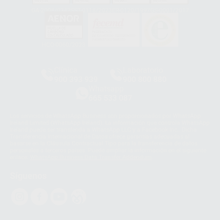
GA-2008/0342
SST-0118/2023
ER-0120/1997
GS-0001/2017
HCO-0060/2023
Clínica
Laboratorio
900 393 939
900 800 880
Whatsapp
665 533 087
Los servicios de WhatsApp Business son proporcionados por WhatsApp
Ireland Limited (WhatsApp Ireland). La información que controla WhatsApp
Ireland puede ser transferida a WhatsApp LLC y a Facebook Inc.. Dicha
Transferencia Internacional de Datos ofrece garantías adecuadas al
basarse en la Cláusula Contractual Tipo para la transferencia de datos
personales a terceros países. Puede ampliar la información en el siguiente
enlace:
WhatsApp Business Data Transfer Addendum
.
Síguenos