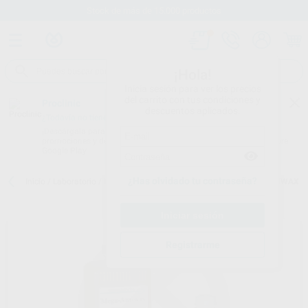
Stock de más de 15.000 productos
¡Hola!
Inicia sesión para ver los precios
del carrito con tus condiciones y
Proclinic
descuentos aplicados.
¿Todavía no tienes nuestra App?
¡Descárgala para ser siempre el primero en conocer nuestras
promociones y descuentos! Disponible en Google Play o App Store.
Google Play
¿Has olvidado tu contraseña?
Inicio
/
Laboratorio
/
Higiene
/
Esterilización y limpieza
/
MEGA ANTIWAX
Registrarme