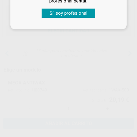
profesional dental.
Sí, soy profesional
ELEGIR CANTIDAD
15 días para cambiar de opinión salvo
anestesias
Elige un modelo
MEGA ANTIWAX
H00749
1WAX-500
Ref. Proclinic
Ref. fabricante
20,19 €
21,25 €
-
+
AÑADIR AL CARRITO