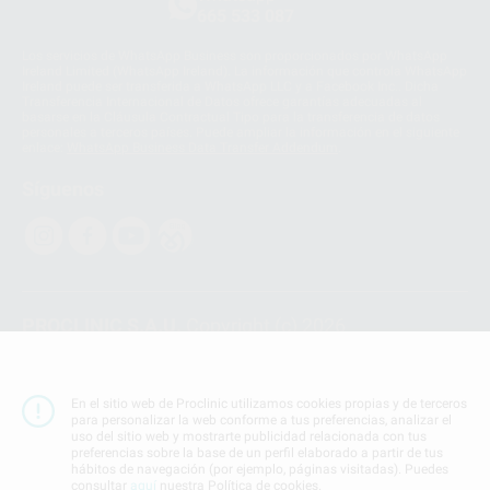
665 533 087
Los servicios de WhatsApp Business son proporcionados por WhatsApp
Ireland Limited (WhatsApp Ireland). La información que controla WhatsApp
Ireland puede ser transferida a WhatsApp LLC y a Facebook Inc.. Dicha
Transferencia Internacional de Datos ofrece garantías adecuadas al
basarse en la Cláusula Contractual Tipo para la transferencia de datos
personales a terceros países. Puede ampliar la información en el siguiente
enlace:
WhatsApp Business Data Transfer Addendum
.
Síguenos
PROCLINIC S.A.U.
Copyright (c) 2026
Aviso legal
Teléfono:
900 393 939
En el sitio web de Proclinic utilizamos cookies propias y de terceros
E-mail de contacto:
proclinic@proclinic.es
para personalizar la web conforme a tus preferencias, analizar el
uso del sitio web y mostrarte publicidad relacionada con tus
preferencias sobre la base de un perfil elaborado a partir de tus
Condiciones Generales de Contratación
y
Política
hábitos de navegación (por ejemplo, páginas visitadas). Puedes
de privacidad
consultar
aquí
nuestra Política de cookies.