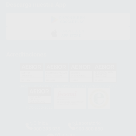
Descarga nuestra App
DISPONIBLE EN
GOOGLE PLAY
DISPONIBLE EN
APP STORE
Acreditaciones
GA-2008/0342
SST-0118/2023
ER-0120/1997
GS-0001/2017
HCO-0060/2023
Clínica
Laboratorio
900 393 939
900 800 880
Whatsapp