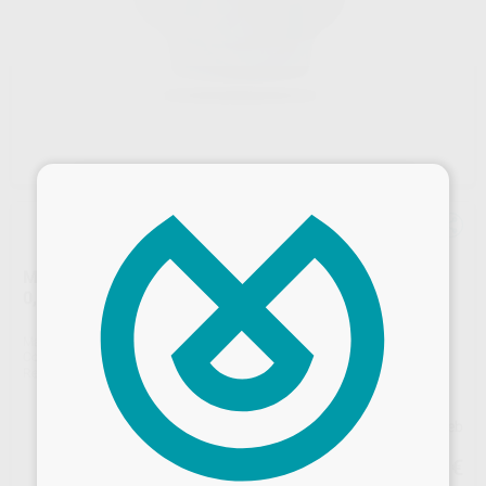
×
MATRIZ QUICKMAT FLEX MOLAR CON EXTENSIÓN
0,03/6.4MM
Marca
POLYDENTIA
Contenido
50 unidades
Ref. Proclinic
65856
Ref. fabricante
6787
Precio web
47
,93
€
50,45 €
Desbloquea todas tus ventajas