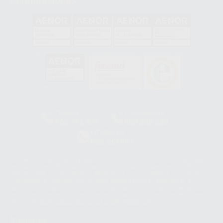
Acreditaciones
GA-2008/0342
SST-0118/2023
ER-0120/1997
GS-0001/2017
HCO-0060/2023
Clínica
Laboratorio
900 393 939
900 800 880
Whatsapp
665 533 087
Los servicios de WhatsApp Business son proporcionados por WhatsApp
Ireland Limited (WhatsApp Ireland). La información que controla WhatsApp
Ireland puede ser transferida a WhatsApp LLC y a Facebook Inc.. Dicha
Transferencia Internacional de Datos ofrece garantías adecuadas al
basarse en la Cláusula Contractual Tipo para la transferencia de datos
personales a terceros países. Puede ampliar la información en el siguiente
enlace:
WhatsApp Business Data Transfer Addendum
.
Síguenos