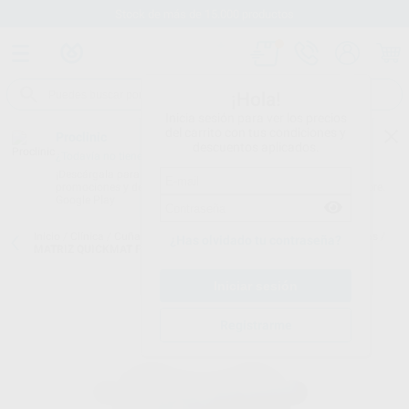
Stock de más de 15.000 productos
¡Hola!
Inicia sesión para ver los precios
del carrito con tus condiciones y
Proclinic
descuentos aplicados.
¿Todavía no tienes nuestra App?
¡Descárgala para ser siempre el primero en conocer nuestras
promociones y descuentos! Disponible en Google Play o App Store.
Google Play
Inicio
/
Clínica
/
Cuñas y matrices
/
Matrices metálicas y preformadas
/
¿Has olvidado tu contraseña?
MATRIZ QUICKMAT FLEX MOLAR CON EXTENSIÓN 0,03/6.4MM
Registrarme