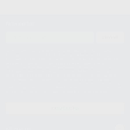
Newsletter
ENVIAR
Le informamos de que el Responsable del tratamiento de sus Datos
Personales es Proclinic S.A.U.. La Finalidad del tratamiento de sus Datos
Personales es el envío de información comercial. La legitimación para el
envío de la información comercial es su consentimiento prestado. Sus
datos únicamente serán cedidos a empresas vinculadas con Proclinic
S.A.U. que comercialicen productos similares del sector odontológico,
siempre bajo su consentimiento y no habrás cesión internacional de sus
Datos Personales. Podrá ejercitar los derechos de acceso, rectificación,
supresión, limitación y/o oposición al tratamiento de datos, entre otros, a
través de lopd@proclinic.es. Si desea conocer información adicional sobre
el tratamiento de datos personales, acceda a:
Protección de datos
CONTACTO
Mi cuenta