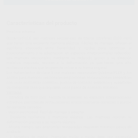
Características del producto
Proclinic informa:
QuickmatFLEX son matrices seccionales de titanio ultrafinas (0,03 mm)
que tienen una excelente memoria elástica. Fáciles de manejar, ofrecen el
equilibrio adecuado entre flexibilidad y rigidez para optimizar el
posicionamiento y la adaptación en espacios interproximales reducidos.
Las matrices seccionales, mediante su reducido grosor y su aleación
metálica mejorada, resisten a la deformación, ya que tienen una alta
resiliencia elástica que les permite volver a su forma original.
Los tratamientos de clase II con matrices seccionales QuickmatFLEX y los
anillos para matrices seccionales proporcionan restauraciones predecibles
con unas anatomías correctas, puntos de contacto estrechos y superficies
de composite lisas que requieren unos pasos de acabado mínimos.
Ventajas:
- Ultrafina de 0,03 mm. Facilita la inserción en espacios interproximales
estrechos, permitiendo restauraciones anatómicamente correctas y puntos
de contacto cerrados.
- Mayor elasticidad. Fácil de manejar y adaptar.
- Excelente resiliencia y memoria elástica. Las matrices resisten la
deformación gracias a su resorte elástico.
- Ahorra tiempo. Las anatomías restauradas requieren mínimos pasos de
acabado.
- 3 tamaños de matriz: Premolar, molar y molar deep con extensión