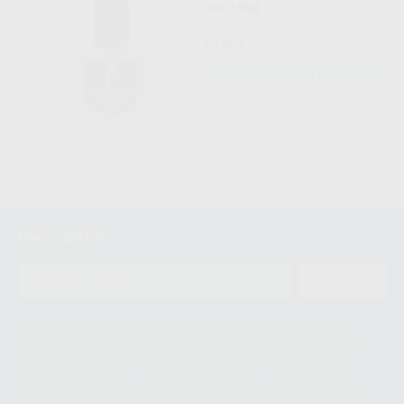
DUO 15ML
RENFERT
|
Ref. Grupo
15
,90
€
SELECCIONAR REFERENCIA
Newsletter
ENVIAR
Le informamos de que el Responsable del tratamiento de sus Datos
Personales es Proclinic S.A.U.. La Finalidad del tratamiento de sus Datos
Personales es el envío de información comercial. La legitimación para el
envío de la información comercial es su consentimiento prestado. Sus
datos únicamente serán cedidos a empresas vinculadas con Proclinic
S.A.U. que comercialicen productos similares del sector odontológico,
siempre bajo su consentimiento y no habrás cesión internacional de sus