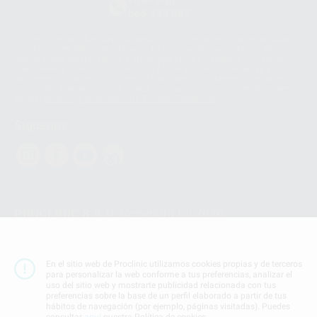
665 533 087
Los servicios de WhatsApp Business son proporcionados por WhatsApp
Ireland Limited (WhatsApp Ireland). La información que controla WhatsApp
Ireland puede ser transferida a WhatsApp LLC y a Facebook Inc.. Dicha
Transferencia Internacional de Datos ofrece garantías adecuadas al
basarse en la Cláusula Contractual Tipo para la transferencia de datos
personales a terceros países. Puede ampliar la información en el siguiente
enlace:
WhatsApp Business Data Transfer Addendum
.
Síguenos
PROCLINIC S.A.U.
Copyright (c) 2026
Aviso legal
Teléfono:
900 393 939
En el sitio web de Proclinic utilizamos cookies propias y de terceros
E-mail de contacto:
proclinic@proclinic.es
para personalizar la web conforme a tus preferencias, analizar el
uso del sitio web y mostrarte publicidad relacionada con tus
preferencias sobre la base de un perfil elaborado a partir de tus
Condiciones Generales de Contratación
y
Política
hábitos de navegación (por ejemplo, páginas visitadas). Puedes
de privacidad
consultar
aquí
nuestra Política de cookies.