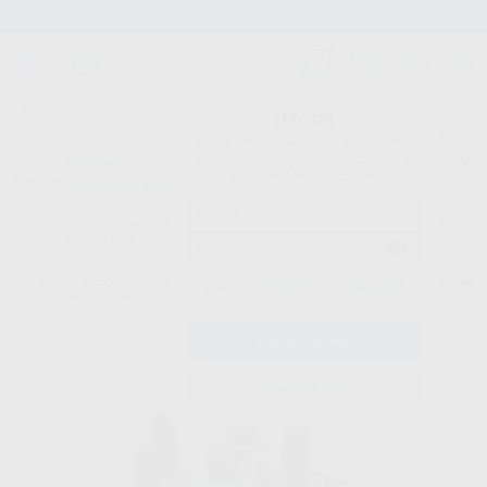
Stock de más de 15.000 productos
¡Hola!
Inicia sesión para ver los precios
del carrito con tus condiciones y
Proclinic
descuentos aplicados.
¿Todavía no tienes nuestra App?
¡Descárgala para ser siempre el primero en conocer nuestras
promociones y descuentos! Disponible en Google Play o App Store.
Google Play
Inicio
/
Laboratorio
/
Elaboracion modelos
/
Espaciadores
/
ESPACIADOR
¿Has olvidado tu contraseña?
DIE: MASTER REPOSICIÓN
Registrarme