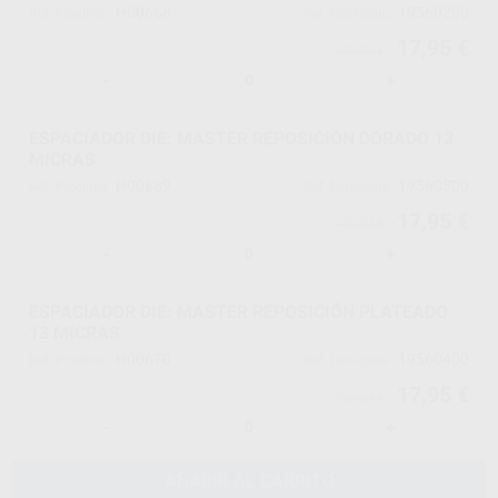
H00668
19560200
Ref. Proclinic
Ref. fabricante
17,95 €
18,90 €
-
+
ESPACIADOR DIE: MASTER REPOSICIÓN DORADO 13
MICRAS
H00669
19560500
Ref. Proclinic
Ref. fabricante
17,95 €
18,90 €
-
+
ESPACIADOR DIE: MASTER REPOSICIÓN PLATEADO
13 MICRAS
H00670
19560400
Ref. Proclinic
Ref. fabricante
17,95 €
18,90 €
-
+
AÑADIR AL CARRITO