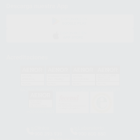
Descarga nuestra App
DISPONIBLE EN
GOOGLE PLAY
DISPONIBLE EN
APP STORE
Acreditaciones
GA-2008/0342
SST-0118/2023
ER-0120/1997
GS-0001/2017
HCO-0060/2023
Clínica
Laboratorio
900 393 939
900 800 880
Whatsapp