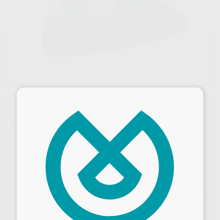
×
ESPACIADOR DIE: MASTER REPOSICIÓN
Marca
RENFERT
Contenido
15 ml.
Precio web
17
,95
€
18,90 €
Precio con IVA incluido 21,72 €