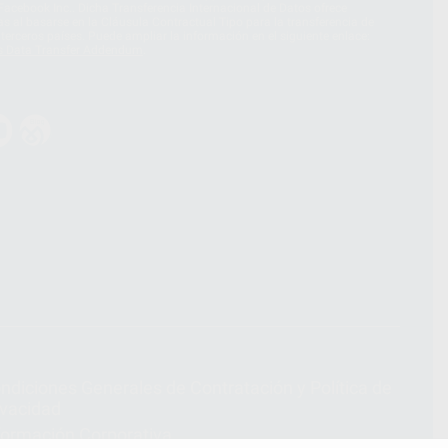
acebook Inc.. Dicha Transferencia Internacional de Datos ofrece
 al basarse en la Cláusula Contractual Tipo para la transferencia de
terceros países. Puede ampliar la información en el siguiente enlace:
s Data Transfer Addendum
.
ndiciones Generales de Contratación
y
Política de
ivacidad
formación Corporativa