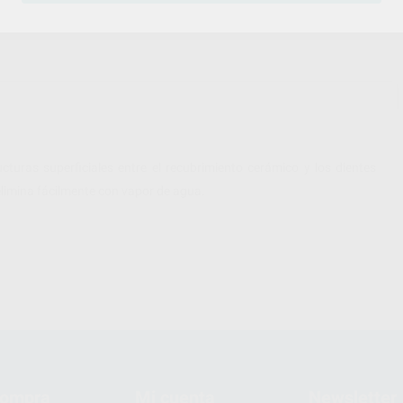
ucturas superficiales entre el recubrimiento cerámico y los dientes
elimina fácilmente con vapor de agua.
compra
Mi cuenta
Newsletter