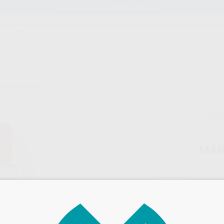
Stock de más de 15.000 productos
ORTODONCIA
CAD/CAM
EST
URA PORCELANA
Ofert
MAR
Marca
Conteni
Oferta