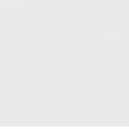
WhatsApp LLC y a F
E
garantías adecuadas
datos personales a 
WhatsApp Busines
Síguenos
Teléfono:
900 393 939
Co
pr
E-mail de contacto:
proclinic@proclinic.es
In