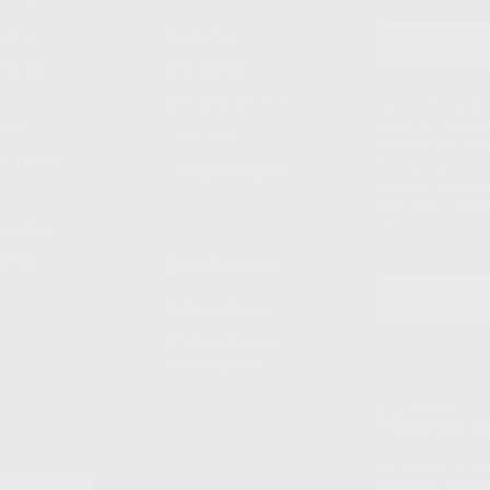
prar
Registro
to del
Mis listas
Le informamos de q
Mis productos
S.A.U.. La Finalida
nes
comercial. La legit
Facturas
prestado. Sus dato
e pago
que comercialicen p
Compra rápida
consentimiento y no
derechos de acceso,
entre otros, a trav
tratamiento de dat
legales
pida
Estudiantes
Odontobook
Material para
estudiantes
Clínica
900 393 9
Los servicios de W
(WhatsApp Ireland)
EN