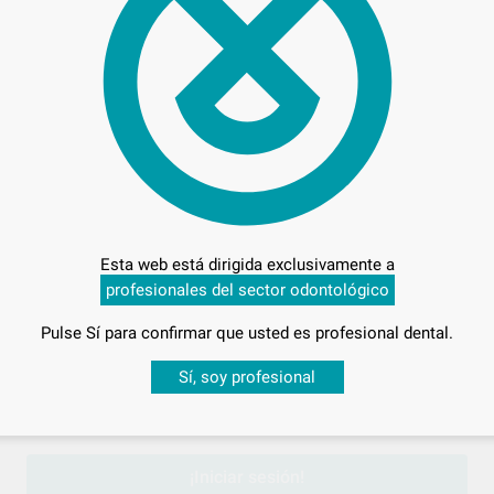
53,
Preci
Esta web está dirigida exclusivamente a
profesionales del sector odontológico
Entrega en 24h
Pulse Sí para confirmar que usted es profesional dental.
Desbloquea todas tus ventajas
Sí, soy profesional
sesión
para disfrutar de todos tus
descuentos y condiciones esp
¡Iniciar sesión!