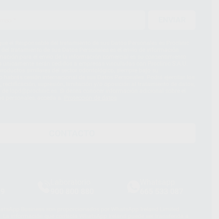
ENVIAR
ue el Responsable del tratamiento de sus Datos Personales es Proclinic
d del tratamiento de sus Datos Personales es el envío de información
imación para el envío de la información comercial es su consentimiento
s únicamente serán cedidos a empresas vinculadas con Proclinic S.A.U.
roductos similares del sector odontológico, siempre bajo su
 habrás cesión internacional de sus Datos Personales. Podrá ejercitar los
 rectificación, supresión, limitación y/o oposición al tratamiento de datos,
és de lopd@proclinic.es. Si desea conocer información adicional sobre el
os personales, acceda a:
Protección de datos
CONTACTO
Laboratorio
Whatsapp
39
900 800 880
665 533 087
hatsApp Business son proporcionados por WhatsApp Ireland Limited
. La información que controla WhatsApp Ireland puede ser transferida a