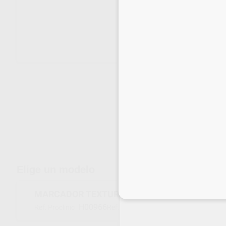
Envíos gratuitos desde 110€
Elige un modelo
Inicia 
MARCADOR TEXTURA PORCELANA
H00966
03-1260
Ref. Proclinic
Ref. fabricante