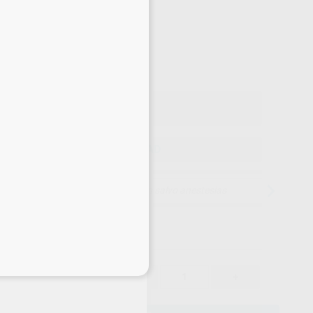
-10%
¡Mejor oferta!
48
,37
€
47 €
o con IVA incluido 58,53 €
ELEGIR CANTIDAD
15 días para cambiar de opinión salvo anestesias
eciales
48,37 €
-10%
-
+