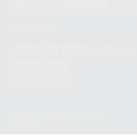
GOOGLE PLAY
APP STOR
Acreditaciones
HCO-0060/2023
GA-2008/0342
SST-0118/2023
ER-0120/1997
GS-0001/2017
PROCLINIC S.A.U.
Copyright (c) 2026
Aviso legal