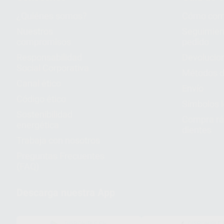
¿Quiénes somos?
Cómo com
Nuestros
Seguimien
compromisos
pedido
Responsabilidad
Devolucio
Social Corporativa
Métodos d
Canal ético
Envío
Código ético
Símbolos 
Sostenibilidad
Compra rá
energética
dientes
Trabaja con nosotros
Preguntas Frecuentes
(FAQ)
Descarga nuestra App
DISPONIBLE EN
DISPONIBLE 