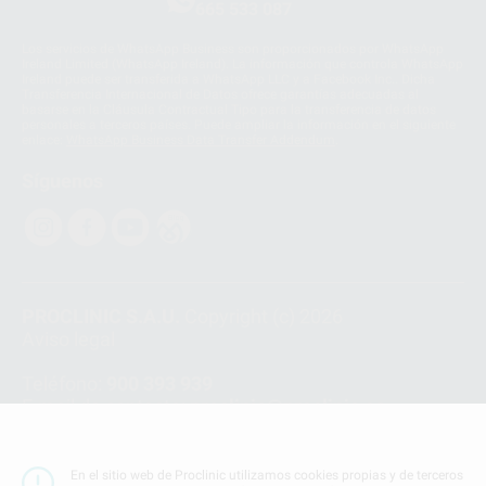
665 533 087
Los servicios de WhatsApp Business son proporcionados por WhatsApp
Ireland Limited (WhatsApp Ireland). La información que controla WhatsApp
Ireland puede ser transferida a WhatsApp LLC y a Facebook Inc.. Dicha
Transferencia Internacional de Datos ofrece garantías adecuadas al
basarse en la Cláusula Contractual Tipo para la transferencia de datos
personales a terceros países. Puede ampliar la información en el siguiente
enlace:
WhatsApp Business Data Transfer Addendum
.
Síguenos
PROCLINIC S.A.U.
Copyright (c) 2026
Aviso legal
Teléfono:
900 393 939
E-mail de contacto:
proclinic@proclinic.es
Condiciones Generales de Contratación
y
Política
de privacidad
En el sitio web de Proclinic utilizamos cookies propias y de terceros