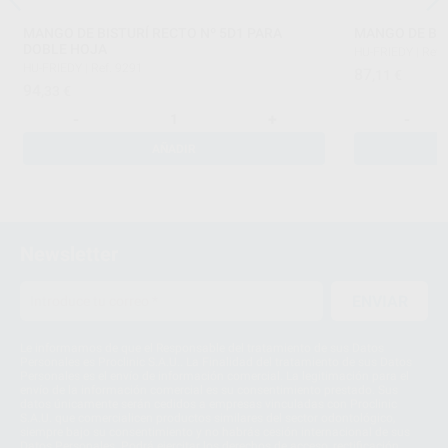
MANGO DE BISTURÍ RECTO Nº 5D1 PARA
MANGO DE BIS
DOBLE HOJA
HU-FRIEDY
|
Ref.
HU-FRIEDY
|
Ref. 9291
87
,11
€
94
,33
€
-
+
-
AÑADIR
Newsletter
ENVIAR
Le informamos de que el Responsable del tratamiento de sus Datos
Personales es Proclinic S.A.U.. La Finalidad del tratamiento de sus Datos
Personales es el envío de información comercial. La legitimación para el
envío de la información comercial es su consentimiento prestado. Sus
datos únicamente serán cedidos a empresas vinculadas con Proclinic
S.A.U. que comercialicen productos similares del sector odontológico,
siempre bajo su consentimiento y no habrás cesión internacional de sus
Datos Personales. Podrá ejercitar los derechos de acceso, rectificación,