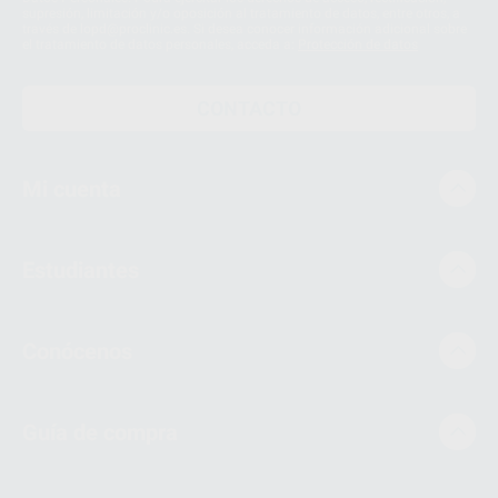
supresión, limitación y/o oposición al tratamiento de datos, entre otros, a
través de lopd@proclinic.es. Si desea conocer información adicional sobre
el tratamiento de datos personales, acceda a:
Protección de datos
CONTACTO
Mi cuenta
Estudiantes
Conócenos
Guía de compra