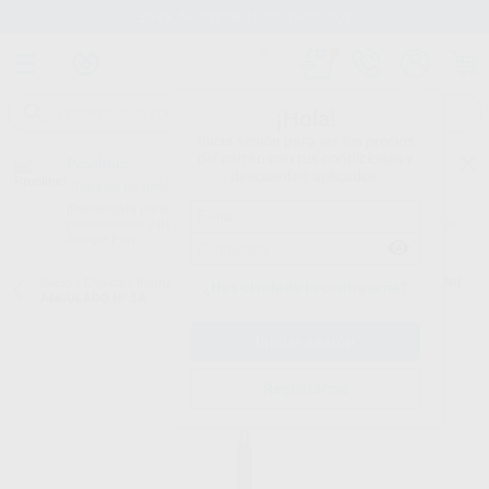
Stock de más de 15.000 productos
¡Hola!
Inicia sesión para ver los precios
del carrito con tus condiciones y
Proclinic
descuentos aplicados.
¿Todavía no tienes nuestra App?
¡Descárgala para ser siempre el primero en conocer nuestras
promociones y descuentos! Disponible en Google Play o App Store.
Google Play
Inicio
/
Clínica
/
Instrumental
/
Mangos de bisturí
/
MANGO DE BISTURÍ
¿Has olvidado tu contraseña?
ANGULADO Nº 5A
Registrarme