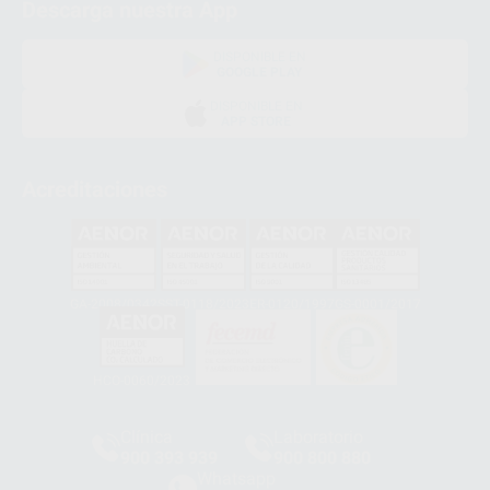
Descarga nuestra App
DISPONIBLE EN
GOOGLE PLAY
DISPONIBLE EN
APP STORE
Acreditaciones
GA-2008/0342
SST-0118/2023
ER-0120/1997
GS-0001/2017
HCO-0060/2023
Clínica
Laboratorio
900 393 939
900 800 880
Whatsapp