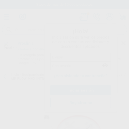
Stock de más de 15.000 productos
¡Hola!
Inicia sesión para ver los precios
del carrito con tus condiciones y
Proclinic
descuentos aplicados.
¿Todavía no tienes nuestra App?
¡Descárgala para ser siempre el primero en conocer nuestras
promociones y descuentos! Disponible en Google Play o App Store.
Google Play
Inicio
/
Equipamiento
/
Profilaxis
/
Aeropulidor de bicarbonato. mangos.
/
¿Has olvidado tu contraseña?
AIR FLOW MAX INTRODUCTION KIT FS-475
Registrarme