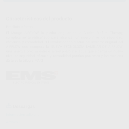
Características del producto
Proclinic informa:
El Mango AIRFLOW, la piedra angular de la Guided Biofilm Therapy,
completamente rediseñado para alcanzar un nuevo nivel de seguridad,
eficiencia y comodidad. •El revolucionario diseño del inventor original del
AIRFLOW que incorpora la NUEVA TECNOLOGÍA LAMINAR DE AIRFLOW,
una sinergia precisa entre el aire,el polvo y el agua que alcanza un nuevo
nivel de seguridad, eficacia y comodidad paralos pacientes y los médicos
¡Esta es la trilogía MAX!
Descargas
Información adicional
Archivo 1