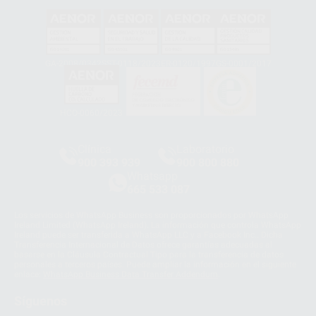
GA-2008/0342
SST-0118/2023
ER-0120/1997
GS-0001/2017
HCO-0060/2023
Clínica
Laboratorio
900 393 939
900 800 880
Whatsapp
665 533 087
Los servicios de WhatsApp Business son proporcionados por WhatsApp
Ireland Limited (WhatsApp Ireland). La información que controla WhatsApp
Ireland puede ser transferida a WhatsApp LLC y a Facebook Inc.. Dicha
Transferencia Internacional de Datos ofrece garantías adecuadas al
basarse en la Cláusula Contractual Tipo para la transferencia de datos
personales a terceros países. Puede ampliar la información en el siguiente
enlace:
WhatsApp Business Data Transfer Addendum
.
Síguenos