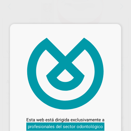
×
1
/ 2
AIR FLOW MAX INTRODUCTION KIT FS-475
Marca
EMS
Contenido
Incluye:
1 x Set Mango AIRFLOW® MAX
1 x AIRLFOW® PLUS con CPC en Botella de Aluminio
Ref. Proclinic
434031
Ref. fabricante
FS-475
Desbloquea todas tus ventajas
Inicia sesión
para disfrutar de todos
Precio web
Esta web está dirigida exclusivamente a
tus
descuentos y condiciones
659
profesionales del sector odontológico
especiales
,73
€
731,00 €