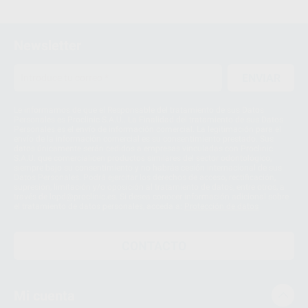
Newsletter
ENVIAR
Le informamos de que el Responsable del tratamiento de sus Datos
Personales es Proclinic S.A.U.. La Finalidad del tratamiento de sus Datos
Personales es el envío de información comercial. La legitimación para el
envío de la información comercial es su consentimiento prestado. Sus
datos únicamente serán cedidos a empresas vinculadas con Proclinic
S.A.U. que comercialicen productos similares del sector odontológico,
siempre bajo su consentimiento y no habrás cesión internacional de sus
Datos Personales. Podrá ejercitar los derechos de acceso, rectificación,
supresión, limitación y/o oposición al tratamiento de datos, entre otros, a
través de lopd@proclinic.es. Si desea conocer información adicional sobre
el tratamiento de datos personales, acceda a:
Protección de datos
CONTACTO
Mi cuenta