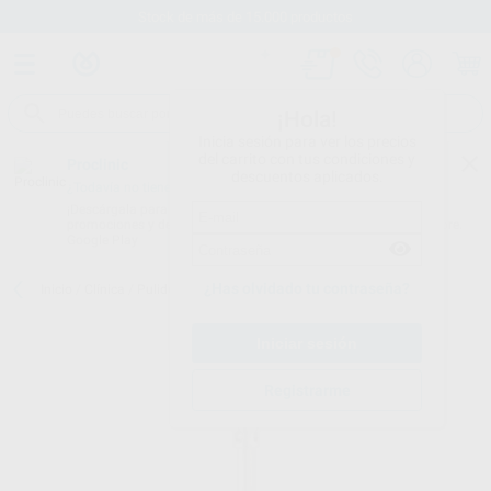
Stock de más de 15.000 productos
¡Hola!
Inicia sesión para ver los precios
del carrito con tus condiciones y
Proclinic
descuentos aplicados.
¿Todavía no tienes nuestra App?
¡Descárgala para ser siempre el primero en conocer nuestras
promociones y descuentos! Disponible en Google Play o App Store.
Google Play
¿Has olvidado tu contraseña?
Inicio
/
Clínica
/
Pulido
/
Discos de pulido
/
MANDRIL
Registrarme