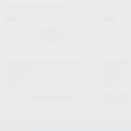
Productos relacionados
47%
39%
REPOSICIÓN DISCOS DE PULIR Ø 10 MM
SET DISCOS D
PROCLINIC
|
Ref. Grupo
PROCLINIC
|
Ref.
32
38
,39
€
61,66 €
,18
€
62,96 
Oferta
Oferta
-
SELECCIONAR REFERENCIA
Newsletter