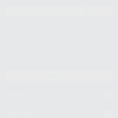
ENVIAR
Le informamos de que el Responsable del tratamiento de sus Datos
Personales es Proclinic S.A.U.. La Finalidad del tratamiento de sus Datos
Personales es el envío de información comercial. La legitimación para el
envío de la información comercial es su consentimiento prestado. Sus
datos únicamente serán cedidos a empresas vinculadas con Proclinic
S.A.U. que comercialicen productos similares del sector odontológico,
siempre bajo su consentimiento y no habrás cesión internacional de sus
Datos Personales. Podrá ejercitar los derechos de acceso, rectificación,
supresión, limitación y/o oposición al tratamiento de datos, entre otros, a
través de lopd@proclinic.es. Si desea conocer información adicional sobre
el tratamiento de datos personales, acceda a:
Protección de datos
CONTACTO
Mi cuenta
Estudiantes