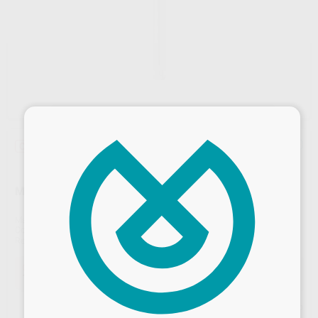
×
Oferta
MANDRIL
Marca
PROCLINIC
Contenido
3 unidades
Ref. Proclinic
98079
Oferta
15,39 €
Comprando
1 unidad
te ahorras el
39%
Desbloquea todas tus ventajas
Precio web