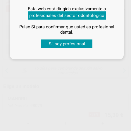
¡Mejor oferta!
15
Inicia sesión
para disfrutar de todos
,39
€
25,30 €
-39%
Esta web está dirigida exclusivamente a
tus
descuentos y condiciones
profesionales del sector odontológico
especiales
Precio con IVA incluido 18,62 €
Pulse Sí para confirmar que usted es profesional
¡Iniciar sesión!
dental.
Sí, soy profesional
ELEGIR CANTIDAD
15 días para cambiar de opinión salvo
anestesias
Elige un modelo
MANDRIL
98079
Ref. Proclinic
15,39 €
-39%
-
+