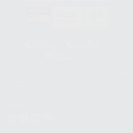
GA-2008/0342
SST-0118/2023
ER-0120/1997
GS-0001/2017
HCO-0060/2023
Clínica
Laboratorio
900 393 939
900 800 880
Whatsapp
665 533 087
Los servicios de WhatsApp Business son proporcionados por WhatsApp
Ireland Limited (WhatsApp Ireland). La información que controla WhatsApp
Ireland puede ser transferida a WhatsApp LLC y a Facebook Inc.. Dicha
Transferencia Internacional de Datos ofrece garantías adecuadas al
basarse en la Cláusula Contractual Tipo para la transferencia de datos
personales a terceros países. Puede ampliar la información en el siguiente
enlace:
WhatsApp Business Data Transfer Addendum
.
Síguenos