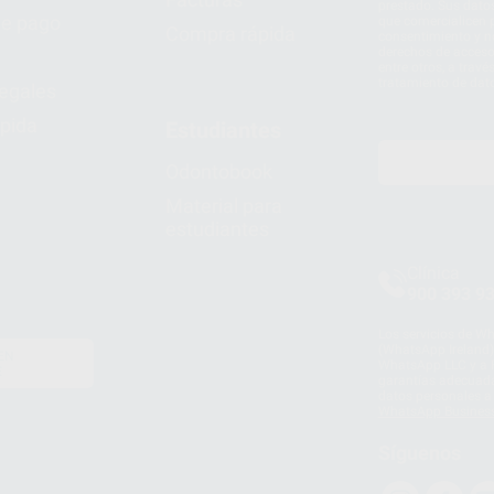
prestado. Sus dato
e pago
que comercialicen p
Compra rápida
consentimiento y no
derechos de acceso,
entre otros, a trav
tratamiento de dat
legales
pida
Estudiantes
Odontobook
Material para
estudiantes
Clínica
900 393 9
Los servicios de W
(WhatsApp Ireland)
EN
WhatsApp LLC y a F
E
garantías adecuadas
datos personales a 
WhatsApp Busines
Síguenos