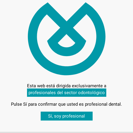
MAL
ASP
Marca
Conteni
Oferta
726
Esta web está dirigida exclusivamente a
profesionales del sector odontológico
Pulse Sí para confirmar que usted es profesional dental.
Desbloquea todas tus ventajas
Sí, soy profesional
sesión
para disfrutar de todos tus
descuentos y condiciones esp