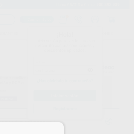
900 393 939
Envíos gratuitos desde 110€
Llama GRATIS a Clínica
Carrito mágico
UDIANTES
FOLLETOS
FORMACIONES
¡Hola!
Inicia sesión para ver los precios
del carrito con tus condiciones y
descuentos aplicados.
¿Has olvidado tu contraseña?
Registrarme
escuentos adicionales
×