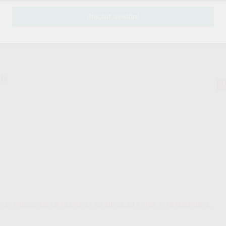
¡Iniciar sesión!
Entrega en 24h
ON
-
El PRECIO DE LA RECARGA ES DE 86.25 € (IVA Y TRANSPORTE