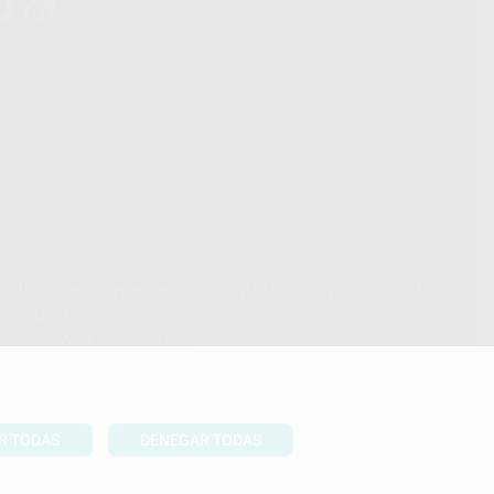
ndiciones Generales de Contratación
y
Política de
ivacidad
formación Corporativa
lítica de Cookies
R TODAS
DENEGAR TODAS
UBIR