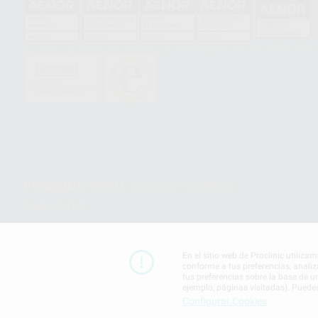
HCO-0060/2023
GA-2008/0342
SST-0118/2023
ER-0120/1997
GS-0001/2017
PROCLINIC S.A.U.
Copyright (c) 2026
Aviso legal
En el sitio web de Proclinic utiliza
conforme a tus preferencias, analiz
tus preferencias sobre la base de u
ejemplo, páginas visitadas). Puede
Configurar Cookies