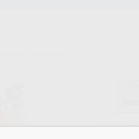
Stock de más de 15.000 productos
ORTODONCIA
CAD/CAM
EST
N EMERGENCIA TIPO C SIN ASPIRACION
Sin d