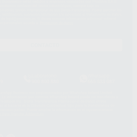
s únicamente serán cedidos a empresas vinculadas con Proclinic S.A.U.
roductos similares del sector odontológico, siempre bajo su
 habrás cesión internacional de sus Datos Personales. Podrá ejercitar los
 rectificación, supresión, limitación y/o oposición al tratamiento de datos,
és de lopd@proclinic.es. Si desea conocer información adicional sobre el
os personales, acceda a:
Protección de datos
CONTACTO
Laboratorio
Whatsapp
39
900 800 880
665 533 087
hatsApp Business son proporcionados por WhatsApp Ireland Limited
. La información que controla WhatsApp Ireland puede ser transferida a
acebook Inc.. Dicha Transferencia Internacional de Datos ofrece
 al basarse en la Cláusula Contractual Tipo para la transferencia de
terceros países. Puede ampliar la información en el siguiente enlace:
s Data Transfer Addendum
.