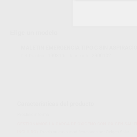
Envíos gratuitos desde 110€
Elige un modelo
MALETIN EMERGENCIA TIPO C SIN ASPIRACI
19031
2900102
Ref. Proclinic
Ref. fabricante
Características del producto
Proclinic informa:
GESTIONAMOS LA CARGA DE OXIGENO CON OXIGEN SALUT. 
INCLUIDO).
Precio sujeto a modificaciones por Oxigen Salut.