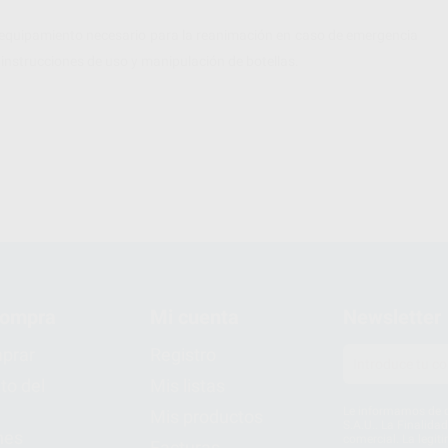
l equipamiento necesario para la reanimación en caso de emergencia
instrucciones de uso y manipulación de botellas.
compra
Mi cuenta
Newsletter
prar
Registro
to del
Mis listas
Le informamos de q
Mis productos
S.A.U.. La Finalida
nes
comercial. La legit
Facturas