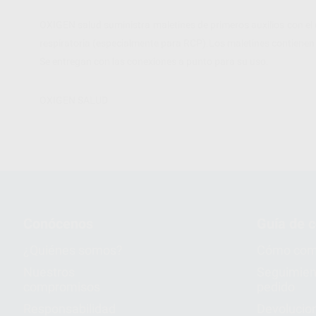
OXIGEN salud suministra maletines de primeros auxilios con e
respiratoria (especialmente para RCP).Los maletines contienen 
Se entregan con las conexiones a punto para su uso.
OXIGEN SALUD
Conócenos
Guía de 
¿Quiénes somos?
Cómo com
Nuestros
Seguimien
compromisos
pedido
Responsabilidad
Devolucio