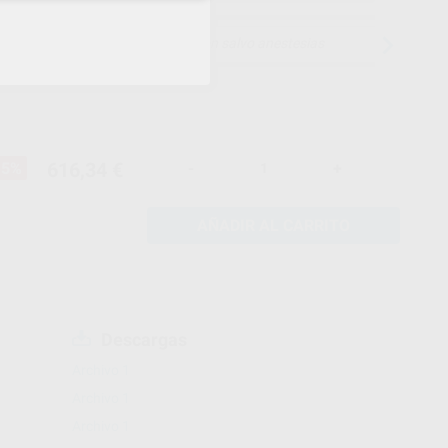
15 días para cambiar de opinión salvo anestesias
616,34 €
15%
-
+
AÑADIR AL CARRITO
Descargas
Archivo 1
Archivo 1
Archivo 1