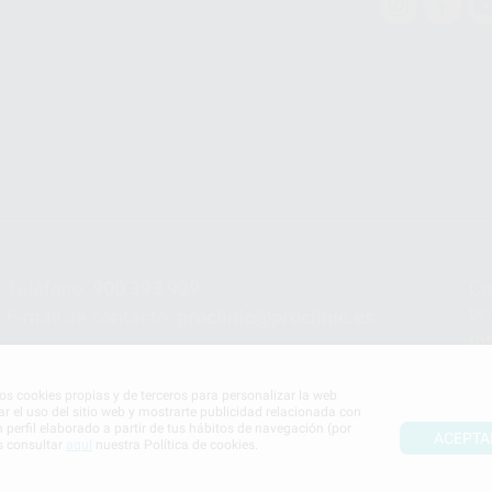
Teléfono:
900 393 939
Co
pr
E-mail de contacto:
proclinic@proclinic.es
In
Po
mos cookies propias y de terceros para personalizar la web
ar el uso del sitio web y mostrarte publicidad relacionada con
n perfil elaborado a partir de tus hábitos de navegación (por
ACEPTA
s consultar
aquí
nuestra Política de cookies.
S