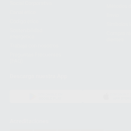
Social Corporativa
Métodos d
Canal ético
Envío
Código ético
Símbolos 
Sostenibilidad
Compra rá
energética
dientes
Trabaja con nosotros
Preguntas Frecuentes
(FAQ)
Descarga nuestra App
DISPONIBLE EN
DISPONIBLE 
GOOGLE PLAY
APP STOR
Acreditaciones