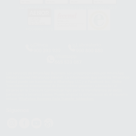
GA-2008/0342
SST-0118/2023
ER-0120/1997
GS-0001/2017
HCO-0060/2023
Clínica
Laboratorio
900 393 939
900 800 880
Whatsapp
665 533 087
Los servicios de WhatsApp Business son proporcionados por WhatsApp
Ireland Limited (WhatsApp Ireland). La información que controla WhatsApp
Ireland puede ser transferida a WhatsApp LLC y a Facebook Inc.. Dicha
Transferencia Internacional de Datos ofrece garantías adecuadas al
basarse en la Cláusula Contractual Tipo para la transferencia de datos
personales a terceros países. Puede ampliar la información en el siguiente
enlace:
WhatsApp Business Data Transfer Addendum
.
Síguenos