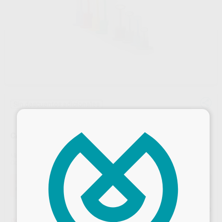
Sin descuentos adicionales
×
CANULA GUEDEL Nº 1-5
Marca
OXIGEN SALUD
Contenido
1 unidad
Oferta
6,65 €
Comprando
1 unidad
te ahorras el
17%
Precio web
¡Mejor oferta!