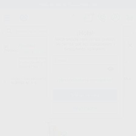
Stock de más de 15.000 productos
¡Hola!
Inicia sesión para ver los precios
del carrito con tus condiciones y
Proclinic
descuentos aplicados.
¿Todavía no tienes nuestra App?
¡Descárgala para ser siempre el primero en conocer nuestras
promociones y descuentos! Disponible en Google Play o App Store.
Google Play
Inicio
/
Equipamiento
/
Emergencias y rcp
/
Cánulas de guedel
/
CANULA
¿Has olvidado tu contraseña?
GUEDEL Nº 1-5
Registrarme