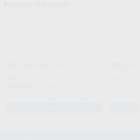
Productos relacionados
PINZA TIRALENGUAS 18 CM
ABREBOCAS H
OXIGEN SALUD
|
Ref. 70061
OXIGEN SALUD
|
25
14
,00
€
26,30 €
,20
€
14,91 
Sin descuentos adicionales
Sin descuentos 
-
+
-
AÑADIR