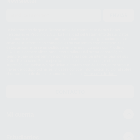
Newsletter
ENVIAR
Le informamos de que el Responsable del tratamiento de sus Datos
Personales es Proclinic S.A.U.. La Finalidad del tratamiento de sus Datos
Personales es el envío de información comercial. La legitimación para el
envío de la información comercial es su consentimiento prestado. Sus
datos únicamente serán cedidos a empresas vinculadas con Proclinic
S.A.U. que comercialicen productos similares del sector odontológico,
siempre bajo su consentimiento y no habrás cesión internacional de sus
Datos Personales. Podrá ejercitar los derechos de acceso, rectificación,
supresión, limitación y/o oposición al tratamiento de datos, entre otros, a
través de lopd@proclinic.es. Si desea conocer información adicional sobre
el tratamiento de datos personales, acceda a:
Protección de datos
CONTACTO
Mi cuenta
Estudiantes