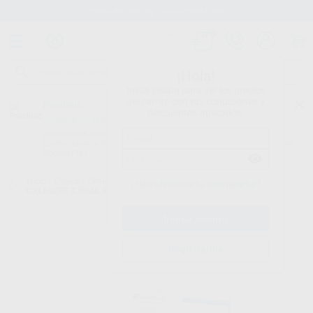
Stock de más de 15.000 productos
¡Hola!
Inicia sesión para ver los precios
del carrito con tus condiciones y
Proclinic
descuentos aplicados.
¿Todavía no tienes nuestra App?
¡Descárgala para ser siempre el primero en conocer nuestras
promociones y descuentos! Disponible en Google Play o App Store.
Google Play
Inicio
/
Clínica
/
Cementos
/
Cementos reconstrucción de muñones
/
¿Has olvidado tu contraseña?
LUXACORE Z DUAL SM A3
Registrarme