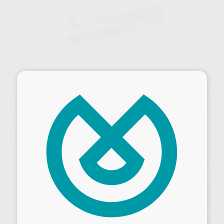
×
Oferta
LUXACORE Z DUAL SM A3
Marca
DMG
Contenido
2 jeringas automix de 9 g + 10 puntas mezcladoras + 10 puntas intraorales
Ref. Proclinic
78739
Ref. fabricante
DMG213334
Oferta
129,65 €
Comprando
1 unidad
te ahorras el
10%
Desbloquea todas tus ventajas
Precio web