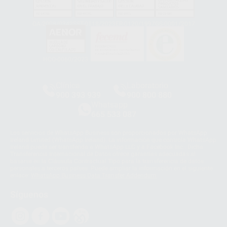
GA-2008/0342
SST-0118/2023
ER-0120/1997
GS-0001/2017
HCO-0060/2023
Clínica
Laboratorio
900 393 939
900 800 880
Whatsapp
665 533 087
Los servicios de WhatsApp Business son proporcionados por WhatsApp
Ireland Limited (WhatsApp Ireland). La información que controla WhatsApp
Ireland puede ser transferida a WhatsApp LLC y a Facebook Inc.. Dicha
Transferencia Internacional de Datos ofrece garantías adecuadas al
basarse en la Cláusula Contractual Tipo para la transferencia de datos
personales a terceros países. Puede ampliar la información en el siguiente
enlace:
WhatsApp Business Data Transfer Addendum
.
Síguenos