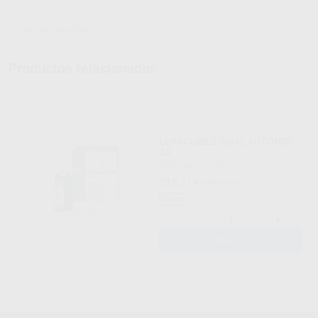
Instrucciones de uso
Hojas de seguridad
Productos relacionados
LUXACORE Z-DUAL AUTOMIX
A3
DMG
|
Ref. 56990
216
,31
€
239,07 €
Oferta
-
+
AÑADIR