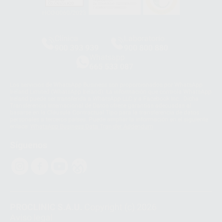
HCO-0060/2023
Clínica
Laboratorio
900 393 939
900 800 880
Whatsapp
665 533 087
Los servicios de WhatsApp Business son proporcionados por WhatsApp
Ireland Limited (WhatsApp Ireland). La información que controla WhatsApp
Ireland puede ser transferida a WhatsApp LLC y a Facebook Inc.. Dicha
Transferencia Internacional de Datos ofrece garantías adecuadas al
basarse en la Cláusula Contractual Tipo para la transferencia de datos
personales a terceros países. Puede ampliar la información en el siguiente
enlace:
WhatsApp Business Data Transfer Addendum
.
Síguenos
PROCLINIC S.A.U.
Copyright (c) 2026
Aviso legal