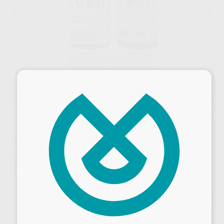
×
1
/ 2
LUSTROL
Marca
DETAX
Contenido
2x 6ml.
Ref. Proclinic
H99082
Ref. fabricante
03008
Precio web
Desbloquea todas tus ventajas
33
,96
€
35,75 €