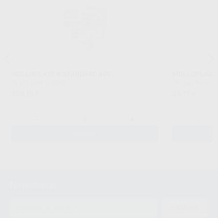
MOLLOPLAST B STANDARD 45G.
MOLLOPLAST 
DETAX
|
Ref. H102691
DETAX
|
Ref. H9
108
26
,15
€
,77
€
-
+
-
AÑADIR
Newsletter
ENVIAR