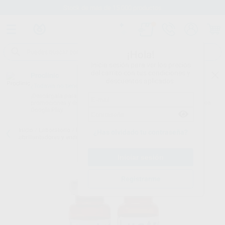
Stock de más de 15.000 productos
¡Hola!
Inicia sesión para ver los precios
del carrito con tus condiciones y
Proclinic
descuentos aplicados.
¿Todavía no tienes nuestra App?
¡Descárgala para ser siempre el primero en conocer nuestras
promociones y descuentos! Disponible en Google Play o App Store.
Google Play
Inicio
/
Laboratorio
/
Elaboracion modelos
/
Barnices aislantes
¿Has olvidado tu contraseña?
abrillantadores y endurecedores
/
LUSTROL
Registrarme