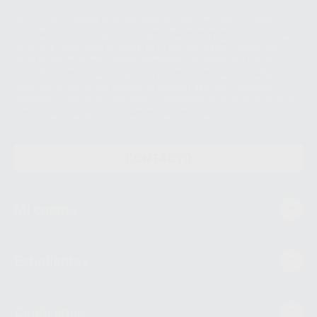
Le informamos de que el Responsable del tratamiento de sus Datos
Personales es Proclinic S.A.U.. La Finalidad del tratamiento de sus Datos
Personales es el envío de información comercial. La legitimación para el
envío de la información comercial es su consentimiento prestado. Sus
datos únicamente serán cedidos a empresas vinculadas con Proclinic
S.A.U. que comercialicen productos similares del sector odontológico,
siempre bajo su consentimiento y no habrás cesión internacional de sus
Datos Personales. Podrá ejercitar los derechos de acceso, rectificación,
supresión, limitación y/o oposición al tratamiento de datos, entre otros, a
través de lopd@proclinic.es. Si desea conocer información adicional sobre
el tratamiento de datos personales, acceda a:
Protección de datos
CONTACTO
Mi cuenta
Estudiantes
Conócenos