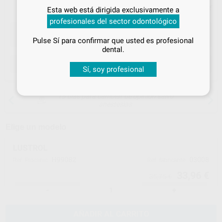
Inicia sesión
para disfrutar de todos
Precio con IVA incluido 41,09 €
Esta web está dirigida exclusivamente a
tus
descuentos y condiciones
profesionales del sector odontológico
especiales
Pulse Sí para confirmar que usted es profesional
¡Iniciar sesión!
dental.
ELEGIR CANTIDAD
Sí, soy profesional
15 días para cambiar de opinión salvo
anestesias
Elige un modelo
LUSTROL
H99082
03008
Ref. Proclinic
Ref. fabricante
33,96 €
35,75 €
-
+
AÑADIR AL CARRITO