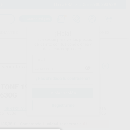
900 393 939
Envíos gratuitos desde 110€
Llama GRATIS a Clínica
Carrito mágico
UDIANTES
FOLLETOS
FORMACIONES
¡Hola!
Inicia sesión para ver los precios
del carrito con tus condiciones y
descuentos aplicados.
escuentos adicionales
¿Has olvidado tu contraseña?
ITONE 199 POLVO ORIG.SHADE
 630G
Registrarme
DENTSPLY SIRONA LAB
Ref. Proclinic
H02216
do
630g
Ref. fabricante
688106
135,35 €
Comprando
1 unidad
te ahorras el
6%