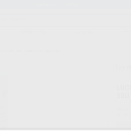
Stock de más de 15.000 productos
ORTODONCIA
CAD/CAM
EST
TONE 199 POLVO ORIG.SHADE 30U 630G
Sin d
LUC
30U
Marca
Conteni
Oferta