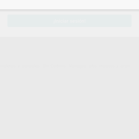
sesión
para disfrutar de todos tus
descuentos y condiciones esp
¡Iniciar sesión!
mpletas y parciales. Sin Cadmio. Ventajas: alto impacto y gran