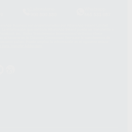
Laboratorio
Whatsapp
39
900 800 880
665 533 087
hatsApp Business son proporcionados por WhatsApp Ireland Limited
. La información que controla WhatsApp Ireland puede ser transferida a
acebook Inc.. Dicha Transferencia Internacional de Datos ofrece
 al basarse en la Cláusula Contractual Tipo para la transferencia de
terceros países. Puede ampliar la información en el siguiente enlace:
s Data Transfer Addendum
.