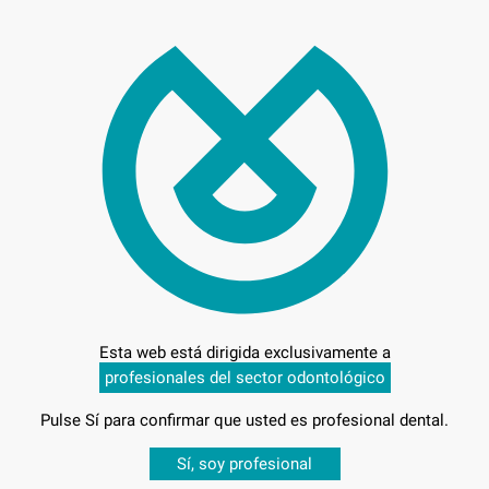
143
Entrega en 24h
Esta web está dirigida exclusivamente a
profesionales del sector odontológico
Pulse Sí para confirmar que usted es profesional dental.
Desbloquea todas tus ventajas
Sí, soy profesional