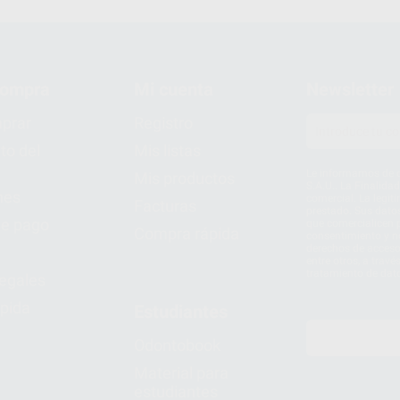
compra
Mi cuenta
Newsletter
prar
Registro
to del
Mis listas
Le informamos de q
Mis productos
S.A.U.. La Finalida
nes
comercial. La legit
Facturas
prestado. Sus dato
e pago
que comercialicen p
Compra rápida
consentimiento y no
derechos de acceso,
entre otros, a trav
tratamiento de dat
legales
pida
Estudiantes
Odontobook
Material para
estudiantes