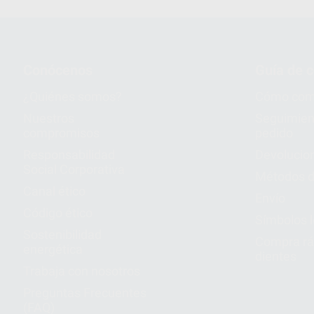
Conócenos
Guía de 
¿Quiénes somos?
Cómo com
Nuestros
Seguimien
compromisos
pedido
Responsabilidad
Devolucio
Social Corporativa
Métodos d
Canal ético
Envío
Código ético
Símbolos 
Sostenibilidad
Compra rá
energética
dientes
Trabaja con nosotros
Preguntas Frecuentes
(FAQ)