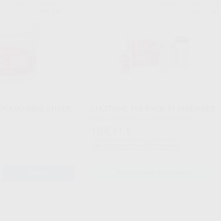
DENTSPLY SIRONA LAB
DENTSPLY SIRONA LAB
Ref. H02214
Ref. Grupo
 POLVO ORIG.SHADE
LUCITONE 199 PACK 11 UNIDADES
Kit 231 g de polvo + 120 ml de líquido
108
,11
€
114,65 €
Sin descuentos adicionales
AÑADIR
SELECCIONAR REFERENCIA