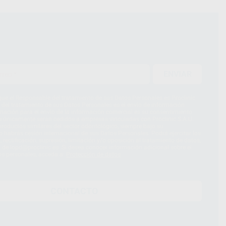
ENVIAR
ue el Responsable del tratamiento de sus Datos Personales es Proclinic
d del tratamiento de sus Datos Personales es el envío de información
imación para el envío de la información comercial es su consentimiento
s únicamente serán cedidos a empresas vinculadas con Proclinic S.A.U.
roductos similares del sector odontológico, siempre bajo su
 habrás cesión internacional de sus Datos Personales. Podrá ejercitar los
 rectificación, supresión, limitación y/o oposición al tratamiento de datos,
és de lopd@proclinic.es. Si desea conocer información adicional sobre el
os personales, acceda a:
Protección de datos
CONTACTO