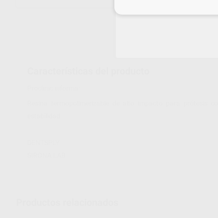
Inicia 
Características del producto
Proclinic informa:
Resina termopolimerizable de alto impacto para prótesis co
estabilidad
DENTSPLY
SIRONA LAB
Productos relacionados