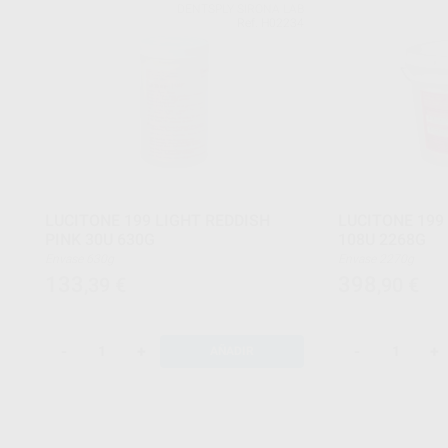
DENTSPLY SIRONA LAB
Ref. H02234
LUCITONE 199 LIGHT REDDISH
LUCITONE 199
PINK 30U 630G
108U 2268G
Envase 630g
Envase 2270g
133
398
,39
€
,90
€
-
+
-
+
AÑADIR