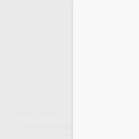
Envíos gratuitos desde 110€
Elige un modelo
LUCITONE 199 POLVO ORIG.SHADE 30U 630G
H02216
688106
Ref. Proclinic
Ref. fabricante