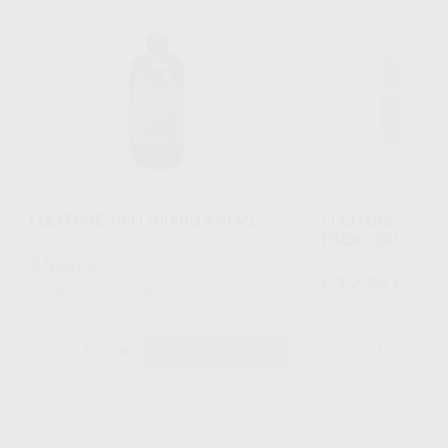
DENTSPLY SIRONA LAB
Ref. H02218
LUCITONE 199 LIQUIDO 430 ML
LUCITONE 199 O
PACK 120U 630
Envase 430ml
Kit 4x630g Polvo + 3
45
,06
€
47,78 €
612
,58
€
Sin descuentos adicionales
-
+
-
+
AÑADIR