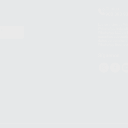
Clínica
900 393 9
Los servicios de W
(WhatsApp Ireland)
EN
WhatsApp LLC y a F
E
garantías adecuadas
datos personales a 
WhatsApp Busines
Síguenos