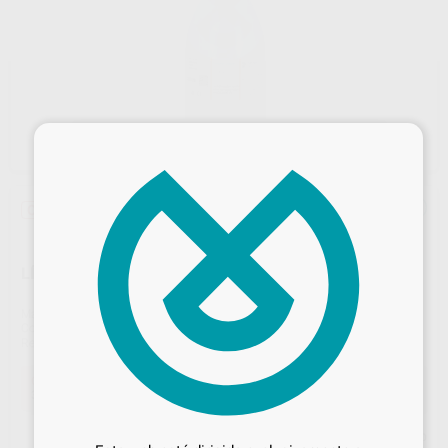
×
Oferta
LÍQUIDO DE OPAQUER UNIVERSAL OCL 250 ML.
Marca
DENTSPLY SIRONA LAB
Contenido
250 ml.
Ref. Proclinic
H70194
Ref. fabricante
5368271015
Oferta
32,76 €
Comprando
1 unidad
te ahorras el
10%
Desbloquea todas tus ventajas
Precio web
Inicia sesión
para disfrutar de todos