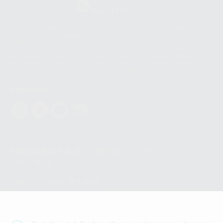
Whatsapp
665 533 087
Los servicios de WhatsApp Business son proporcionados por WhatsApp
Ireland Limited (WhatsApp Ireland). La información que controla WhatsApp
Ireland puede ser transferida a WhatsApp LLC y a Facebook Inc.. Dicha
Transferencia Internacional de Datos ofrece garantías adecuadas al
basarse en la Cláusula Contractual Tipo para la transferencia de datos
personales a terceros países. Puede ampliar la información en el siguiente
enlace:
WhatsApp Business Data Transfer Addendum
.
Síguenos
PROCLINIC S.A.U.
Copyright (c) 2026
Aviso legal
Teléfono:
900 393 939
E-mail de contacto:
proclinic@proclinic.es
Condiciones Generales de Contratación
y
Política