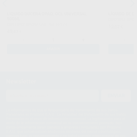
LIQUIDO DUCERA OPAQ. OCL UNIVERSAL
LÍQUIDO DE O
500ML
DENTSPLY SIRON
DENTSPLY SIRONA LAB
|
Ref. H7174
12
,02
€
49
,83
€
-
+
-
AÑADIR
Newsletter
ENVIAR
Le informamos de que el Responsable del tratamiento de sus Datos
Personales es Proclinic S.A.U.. La Finalidad del tratamiento de sus Datos
Personales es el envío de información comercial. La legitimación para el
envío de la información comercial es su consentimiento prestado. Sus
datos únicamente serán cedidos a empresas vinculadas con Proclinic
S.A.U. que comercialicen productos similares del sector odontológico,
siempre bajo su consentimiento y no habrás cesión internacional de sus