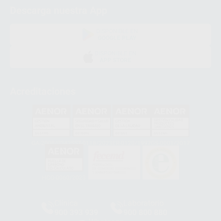
Descarga nuestra App
DISPONIBLE EN
GOOGLE PLAY
DISPONIBLE EN
APP STORE
Acreditaciones
GA-2008/0342
SST-0118/2023
ER-0120/1997
GS-0001/2017
HCO-0060/2023
Clínica
Laboratorio
900 393 939
900 800 880