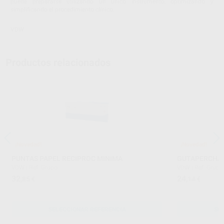
puede prepararse utilizando un único instrumento, optimizando y
simplificando el procedimiento clínico.
VDW
Productos relacionados
¡Novedad!
¡Novedad!
PUNTAS PAPEL RECIPROC MINIMA
GUTAPERCHA 
VDW
|
Ref. Grupo
VDW
|
Ref. Grupo
32
24
,85
€
,14
€
SELECCIONAR REFERENCIA
SE