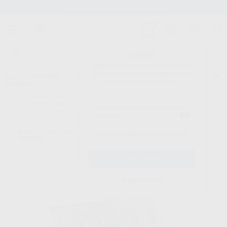
Stock de más de 15.000 productos
¡Hola!
Inicia sesión para ver los precios
del carrito con tus condiciones y
Proclinic
descuentos aplicados.
¿Todavía no tienes nuestra App?
¡Descárgala para ser siempre el primero en conocer nuestras
promociones y descuentos! Disponible en Google Play o App Store.
Google Play
Inicio
/
Clínica
/
Endodoncia
/
Limas rotatorias
/
LIMAS RECIPROC
¿Has olvidado tu contraseña?
MINIMA
Registrarme