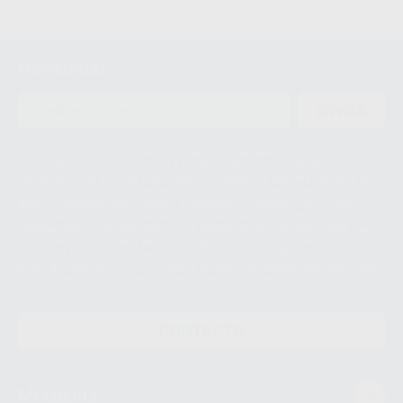
Newsletter
ENVIAR
Le informamos de que el Responsable del tratamiento de sus Datos
Personales es Proclinic S.A.U.. La Finalidad del tratamiento de sus Datos
Personales es el envío de información comercial. La legitimación para el
envío de la información comercial es su consentimiento prestado. Sus
datos únicamente serán cedidos a empresas vinculadas con Proclinic
S.A.U. que comercialicen productos similares del sector odontológico,
siempre bajo su consentimiento y no habrás cesión internacional de sus
Datos Personales. Podrá ejercitar los derechos de acceso, rectificación,
supresión, limitación y/o oposición al tratamiento de datos, entre otros, a
través de lopd@proclinic.es. Si desea conocer información adicional sobre
el tratamiento de datos personales, acceda a:
Protección de datos
CONTACTO
Mi cuenta