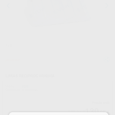
1
/ 5
¡Novedad!
LIMAS RECIPROC MINIMA
Marca
VDW
Contenido
6 unidades
Precio web
130
,95
€
137,84 €