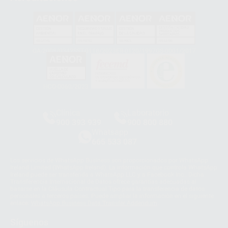
GA-2008/0342
SST-0118/2023
ER-0120/1997
GS-0001/2017
HCO-0060/2023
Clínica
Laboratorio
900 393 939
900 800 880
Whatsapp
665 533 087
Los servicios de WhatsApp Business son proporcionados por WhatsApp
Ireland Limited (WhatsApp Ireland). La información que controla WhatsApp
Ireland puede ser transferida a WhatsApp LLC y a Facebook Inc.. Dicha
Transferencia Internacional de Datos ofrece garantías adecuadas al
basarse en la Cláusula Contractual Tipo para la transferencia de datos
personales a terceros países. Puede ampliar la información en el siguiente
enlace:
WhatsApp Business Data Transfer Addendum
.
Síguenos