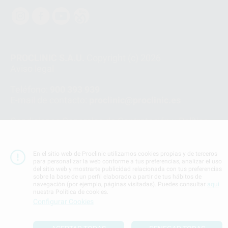
PROCLINIC S.A.U.
Copyright (c) 2026
Aviso legal
Teléfono:
900 393 939
E-mail de contacto:
proclinic@proclinic.es
Condiciones Generales de Contratación
y
Política
de privacidad
Información Corporativa
Política de Cookies
En el sitio web de Proclinic utilizamos cookies propias y de terceros
para personalizar la web conforme a tus preferencias, analizar el uso
del sitio web y mostrarte publicidad relacionada con tus preferencias
sobre la base de un perfil elaborado a partir de tus hábitos de
SUBIR
navegación (por ejemplo, páginas visitadas). Puedes consultar
aquí
nuestra Política de cookies.
Configurar Cookies