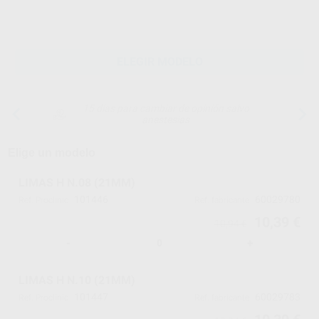
ELEGIR MODELO
15 días para cambiar de opinión salvo
anestesias
Elige un modelo
LIMAS H N.08 (21MM)
101446
60029780
Ref. Proclinic
Ref. fabricante
10,39 €
10,94 €
-
+
LIMAS H N.10 (21MM)
101447
60029783
Ref. Proclinic
Ref. fabricante