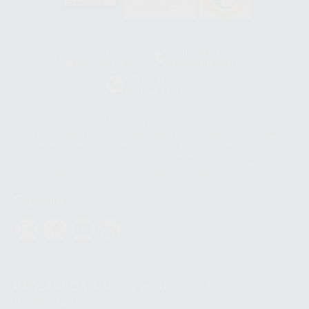
HCO-0060/2023
Clínica
Laboratorio
900 393 939
900 800 880
Whatsapp
665 533 087
Los servicios de WhatsApp Business son proporcionados por WhatsApp
Ireland Limited (WhatsApp Ireland). La información que controla WhatsApp
Ireland puede ser transferida a WhatsApp LLC y a Facebook Inc.. Dicha
Transferencia Internacional de Datos ofrece garantías adecuadas al
basarse en la Cláusula Contractual Tipo para la transferencia de datos
personales a terceros países. Puede ampliar la información en el siguiente
enlace:
WhatsApp Business Data Transfer Addendum
.
Síguenos
PROCLINIC S.A.U.
Copyright (c) 2026
Aviso legal