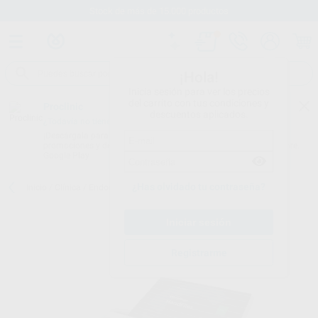
Stock de más de 15.000 productos
¡Hola!
Inicia sesión para ver los precios
del carrito con tus condiciones y
Proclinic
descuentos aplicados.
¿Todavía no tienes nuestra App?
¡Descárgala para ser siempre el primero en conocer nuestras
promociones y descuentos! Disponible en Google Play o App Store.
Google Play
¿Has olvidado tu contraseña?
Inicio
/
Clínica
/
Endodoncia
/
Limas hedstroem
/
LIMAS H 08-100
Registrarme