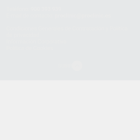
Teléfono:
900 393 939
E-mail de contacto:
proclinic@proclinic.es
Condiciones Generales de Contratación
y
Política
de privacidad
Información Corporativa
Política de Cookies
SUBIR