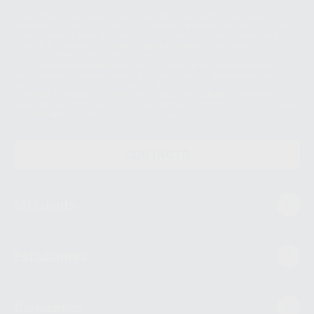
Le informamos de que el Responsable del tratamiento de sus Datos
Personales es Proclinic S.A.U.. La Finalidad del tratamiento de sus Datos
Personales es el envío de información comercial. La legitimación para el
envío de la información comercial es su consentimiento prestado. Sus
datos únicamente serán cedidos a empresas vinculadas con Proclinic
S.A.U. que comercialicen productos similares del sector odontológico,
siempre bajo su consentimiento y no habrás cesión internacional de sus
Datos Personales. Podrá ejercitar los derechos de acceso, rectificación,
supresión, limitación y/o oposición al tratamiento de datos, entre otros, a
través de lopd@proclinic.es. Si desea conocer información adicional sobre
el tratamiento de datos personales, acceda a:
Protección de datos
CONTACTO
Mi cuenta
Estudiantes
Conócenos