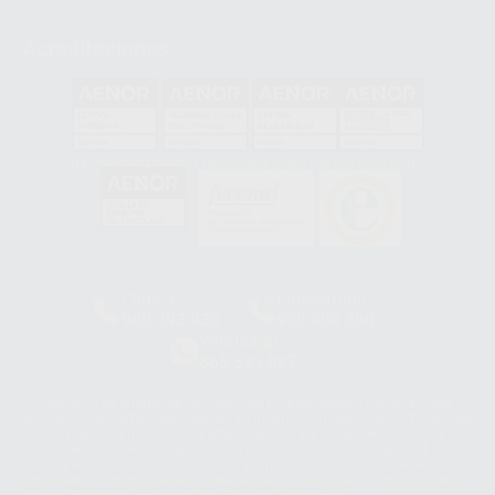
Acreditaciones
GA-2008/0342
SST-0118/2023
ER-0120/1997
GS-0001/2017
HCO-0060/2023
Clínica
Laboratorio
900 393 939
900 800 880
Whatsapp
665 533 087
Los servicios de WhatsApp Business son proporcionados por WhatsApp
Ireland Limited (WhatsApp Ireland). La información que controla WhatsApp
Ireland puede ser transferida a WhatsApp LLC y a Facebook Inc.. Dicha
Transferencia Internacional de Datos ofrece garantías adecuadas al
basarse en la Cláusula Contractual Tipo para la transferencia de datos
personales a terceros países. Puede ampliar la información en el siguiente