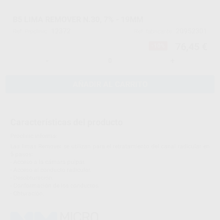
B5 LIMA REMOVER N.30, 7% - 19MM
12372
20952301
Ref. Proclinic
Ref. fabricante
76,45 €
-10%
-
+
AÑADIR AL CARRITO
Características del producto
Proclinic informa:
Las limas Remover se utilizan para el retratamiento del canal radicular en
5 pasos:
- Acceso a la cámara pulpar.
- Acceso al conducto radicular.
- Desobturación.
- Conformación de los conductos.
- Obturación.