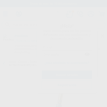
Stock de más de 15.000 productos
¡Hola!
Inicia sesión para ver los precios
del carrito con tus condiciones y
Proclinic
descuentos aplicados.
¿Todavía no tienes nuestra App?
¡Descárgala para ser siempre el primero en conocer nuestras
promociones y descuentos! Disponible en Google Play o App Store.
Google Play
Inicio
/
Clínica
/
Endodoncia
/
Limas rotatorias
/
LIMAS DE
¿Has olvidado tu contraseña?
RETRATAMIENTO B5 REMOVER
Registrarme