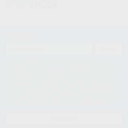
Newsletter
ENVIAR
Le informamos de que el Responsable del tratamiento de sus Datos
Personales es Proclinic S.A.U.. La Finalidad del tratamiento de sus Datos
Personales es el envío de información comercial. La legitimación para el
envío de la información comercial es su consentimiento prestado. Sus
datos únicamente serán cedidos a empresas vinculadas con Proclinic
S.A.U. que comercialicen productos similares del sector odontológico,
siempre bajo su consentimiento y no habrás cesión internacional de sus
Datos Personales. Podrá ejercitar los derechos de acceso, rectificación,
supresión, limitación y/o oposición al tratamiento de datos, entre otros, a
través de lopd@proclinic.es. Si desea conocer información adicional sobre
el tratamiento de datos personales, acceda a:
Protección de datos
CONTACTO