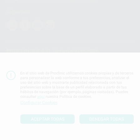
enlace:
WhatsApp Business Data Transfer Addendum
.
Síguenos
PROCLINIC S.A.U.
Copyright (c) 2026
Aviso legal
Teléfono:
900 393 939
En el sitio web de Proclinic utilizamos cookies propias y de terceros
E-mail de contacto:
proclinic@proclinic.es
para personalizar la web conforme a tus preferencias, analizar el
uso del sitio web y mostrarte publicidad relacionada con tus
preferencias sobre la base de un perfil elaborado a partir de tus
Condiciones Generales de Contratación
y
Política
hábitos de navegación (por ejemplo, páginas visitadas). Puedes
de privacidad
consultar
aquí
nuestra Política de cookies.
Información Corporativa
Configurar Cookies
Política de Cookies
ACEPTAR TODAS
DENEGAR TODAS
SUBIR