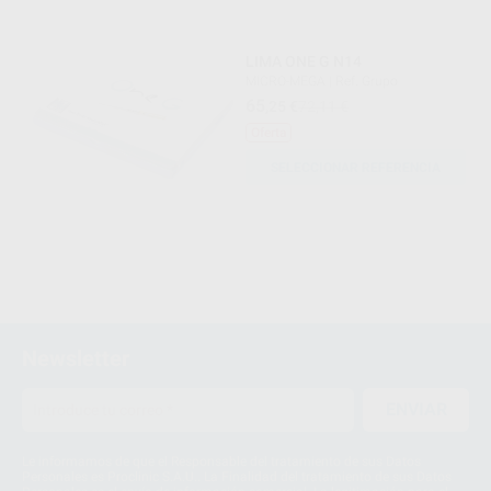
LIMA ONE G N14
MICRO-MEGA
|
Ref. Grupo
65
,25
€
72,11 €
Oferta
SELECCIONAR REFERENCIA
Newsletter
ENVIAR
Le informamos de que el Responsable del tratamiento de sus Datos
Personales es Proclinic S.A.U.. La Finalidad del tratamiento de sus Datos