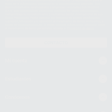
Personales es el envío de información comercial. La legitimación para el
envío de la información comercial es su consentimiento prestado. Sus
datos únicamente serán cedidos a empresas vinculadas con Proclinic
S.A.U. que comercialicen productos similares del sector odontológico,
siempre bajo su consentimiento y no habrás cesión internacional de sus
Datos Personales. Podrá ejercitar los derechos de acceso, rectificación,
supresión, limitación y/o oposición al tratamiento de datos, entre otros, a
través de lopd@proclinic.es. Si desea conocer información adicional sobre
el tratamiento de datos personales, acceda a:
Protección de datos
CONTACTO
Mi cuenta
Estudiantes
Conócenos