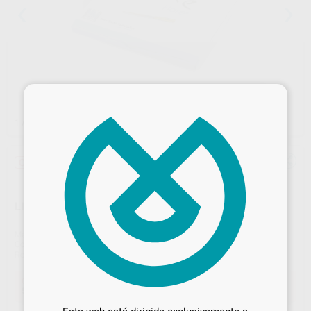
×
1
/ 3
Oferta
LIMA ONE FLARE N25 9% L17 CLAS ESTERIL
Marca
MICRO-MEGA
Contenido
5 unidades
Ref. Proclinic
78584
Ref. fabricante
20952201
Desbloquea todas tus ventajas
Oferta
59,37 €
Comprando
1 unidad
te ahorras el
10%
Inicia sesión
para disfrutar de todos