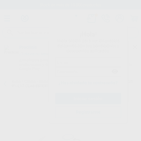
Stock de más de 15.000 productos
¡Hola!
Inicia sesión para ver los precios
del carrito con tus condiciones y
Proclinic
descuentos aplicados.
¿Todavía no tienes nuestra App?
¡Descárgala para ser siempre el primero en conocer nuestras
promociones y descuentos! Disponible en Google Play o App Store.
Google Play
Inicio
/
Clínica
/
Endodoncia
/
Limas rotatorias
/
LIMA ONE FLARE N25
¿Has olvidado tu contraseña?
9% L17 CLAS ESTERIL
Registrarme