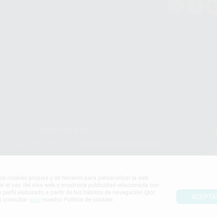
Teléfono:
900 393 939
Co
pr
E-mail de contacto:
proclinic@proclinic.es
In
Po
mos cookies propias y de terceros para personalizar la web
ar el uso del sitio web y mostrarte publicidad relacionada con
n perfil elaborado a partir de tus hábitos de navegación (por
ACEPTA
s consultar
aquí
nuestra Política de cookies.
S