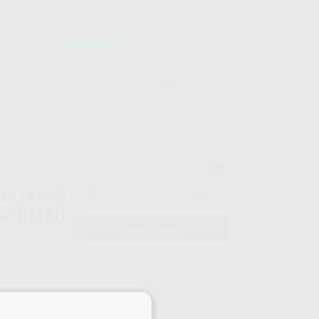
900 393 939
Envíos gratuitos desde 110€
Llama GRATIS a Clínica
Carrito mágico
UDIANTES
FOLLETOS
FORMACIONES
¡Hola!
Inicia sesión para ver los precios
del carrito con tus condiciones y
descuentos aplicados.
¿Has olvidado tu contraseña?
ADURAS METALICAS
FORMADAS
G&H ORTHODONTICS
Registrarme
do
500 ligaduras
Precio web
×