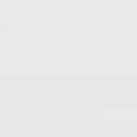
compra
Mi cuenta
Newsletter
prar
Registro
to del
Mis listas
Le informamos de q
Mis productos
S.A.U.. La Finalida
nes
comercial. La legit