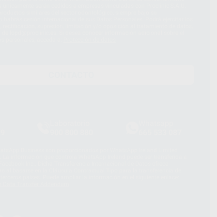
s únicamente serán cedidos a empresas vinculadas con Proclinic S.A.U.
roductos similares del sector odontológico, siempre bajo su
 habrás cesión internacional de sus Datos Personales. Podrá ejercitar los
 rectificación, supresión, limitación y/o oposición al tratamiento de datos,
és de lopd@proclinic.es. Si desea conocer información adicional sobre el
os personales, acceda a:
Protección de datos
CONTACTO
Laboratorio
Whatsapp
39
900 800 880
665 533 087
hatsApp Business son proporcionados por WhatsApp Ireland Limited
. La información que controla WhatsApp Ireland puede ser transferida a
acebook Inc.. Dicha Transferencia Internacional de Datos ofrece
 al basarse en la Cláusula Contractual Tipo para la transferencia de
terceros países. Puede ampliar la información en el siguiente enlace:
s Data Transfer Addendum
.