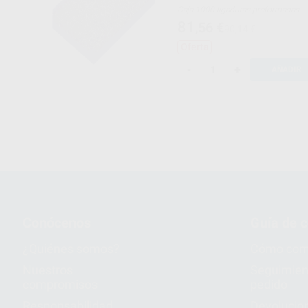
Caja 1000 ligaduras preformadas
81
,56
€
90,14 €
Oferta
-
+
AÑADIR
Conócenos
Guía de 
¿Quiénes somos?
Cómo com
Nuestros
Seguimien
compromisos
pedido
Responsabilidad
Devolucio