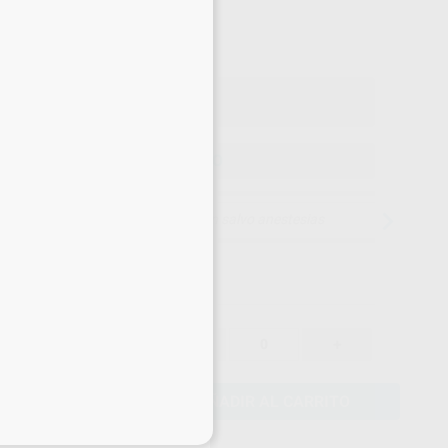
32
,58
€
29 €
o con IVA incluido 35,84 €
ELEGIR MODELO
15 días para cambiar de opinión salvo anestesias
34,29 €
-
+
32,58 €
AÑADIR AL CARRITO
eciales