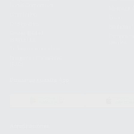
Social Corporativa
Métodos d
Canal ético
Envío
Código ético
Símbolos 
Sostenibilidad
Compra rá
energética
dientes
Trabaja con nosotros
Preguntas Frecuentes
(FAQ)
Descarga nuestra App
DISPONIBLE EN
DISPONIBLE 
GOOGLE PLAY
APP STOR
Acreditaciones