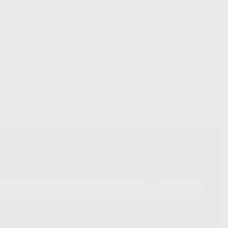
ENVIAR
ue el Responsable del tratamiento de sus Datos Personales es Proclinic
d del tratamiento de sus Datos Personales es el envío de información
imación para el envío de la información comercial es su consentimiento