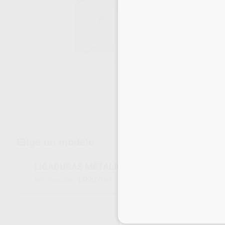
Envíos gratuitos desde 110€
Elige un modelo
LIGADURAS METALICAS PREFORM .010 CORT
L0907
SLT010
Ref. Proclinic
Ref. fabricante
Inicia 