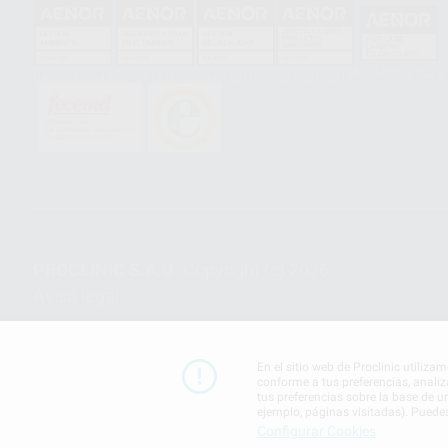
HCO-0060/2023
GA-2008/0342
SST-0118/2023
ER-0120/1997
GS-0001/2017
PROCLINIC S.A.U.
Copyright (c) 2026
Aviso legal
En el sitio web de Proclinic utiliza
conforme a tus preferencias, analiz
tus preferencias sobre la base de u
ejemplo, páginas visitadas). Puede
Configurar Cookies