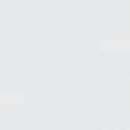
Facturas
prestado. Sus dato
e pago
que comercialicen p
Compra rápida
consentimiento y no
derechos de acceso,
entre otros, a trav
tratamiento de dat
legales
pida
Estudiantes
Odontobook
Material para
estudiantes
Clínica
900 393 9
Los servicios de W
(WhatsApp Ireland)
EN
WhatsApp LLC y a F
E
garantías adecuadas
datos personales a 
WhatsApp Busines
Síguenos