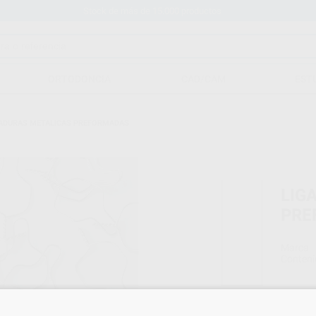
Stock de más de 15.000 productos
ORTODONCIA
CAD/CAM
EST
ADURAS METALICAS PREFORMADAS
LIG
PRE
Marca
Conteni