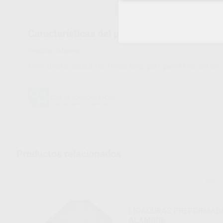
Características del producto
Proclinic informa:
Acero de alta calidad, con trenza larga para permitir su uso co
Productos relacionados
L
Ref. L
LIGADURAS PREFORMAD
ALAMBRE