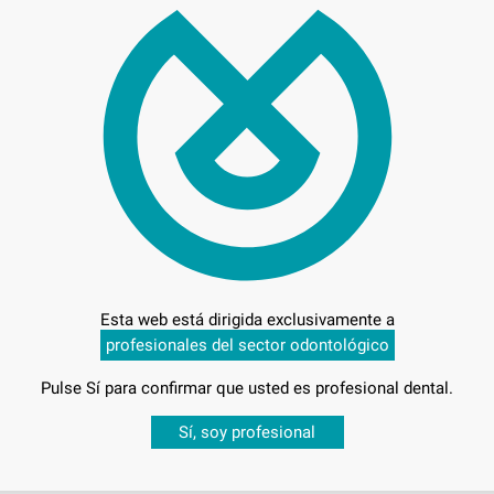
34,
Preci
Entrega en 24h
Esta web está dirigida exclusivamente a
profesionales del sector odontológico
AS
Pulse Sí para confirmar que usted es profesional dental.
Desbloquea todas tus ventajas
Sí, soy profesional
sesión
para disfrutar de todos tus
descuentos y condiciones esp