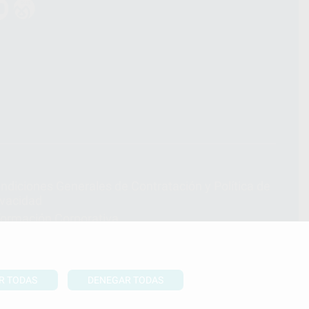
ndiciones Generales de Contratación
y
Política de
ivacidad
formación Corporativa
lítica de Cookies
R TODAS
DENEGAR TODAS
UBIR