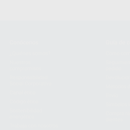
Conócenos
Guía de 
¿Quiénes somos?
Cómo com
Nuestros
Seguimien
compromisos
pedido
Responsabilidad
Devolucio
Social Corporativa
Métodos d
Canal ético
Envío
Código ético
Símbolos 
Sostenibilidad
Compra rá
energética
dientes
Trabaja con nosotros