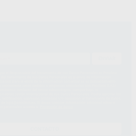
ENVIAR
ue el Responsable del tratamiento de sus Datos Personales es Proclinic
d del tratamiento de sus Datos Personales es el envío de información
imación para el envío de la información comercial es su consentimiento
s únicamente serán cedidos a empresas vinculadas con Proclinic S.A.U.
roductos similares del sector odontológico, siempre bajo su
 habrás cesión internacional de sus Datos Personales. Podrá ejercitar los
 rectificación, supresión, limitación y/o oposición al tratamiento de datos,
és de lopd@proclinic.es. Si desea conocer información adicional sobre el
os personales, acceda a:
Protección de datos
CONTACTO