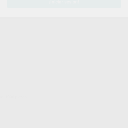
¡Iniciar sesión!
e. 1000 piezas.