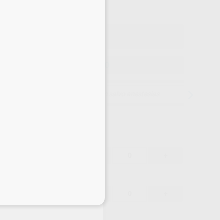
o con IVA incluido 46,66 €
ELEGIR MODELO
15 días para cambiar de opinión salvo anestesias
44,65 €
-
+
42,42 €
44,65 €
-
+
eciales
42,42 €