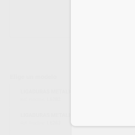
Envíos gratuitos desde 110€
Elige un modelo
LIGADURAS METALICAS LARGAS .008
L6282
Ref. Proclinic
LIGADURAS METALICAS LARGAS .009
Inicia 
L6283
Ref. Proclinic