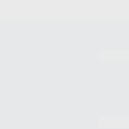
compra
Mi cuenta
Newsletter
prar
Registro
to del
Mis listas
Le informamos de q
Mis productos
S.A.U.. La Finalida
nes
comercial. La legit
Facturas
prestado. Sus dato
e pago
que comercialicen p
Compra rápida
consentimiento y no
derechos de acceso,
entre otros, a trav
tratamiento de dat
legales
pida
Estudiantes
Odontobook