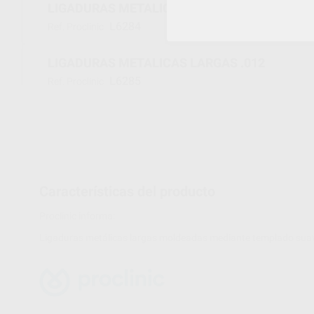
LIGADURAS METALICAS LARGAS .011
L6284
Ref. Proclinic
LIGADURAS METALICAS LARGAS .012
L6285
Ref. Proclinic
Características del producto
Proclinic informa:
Ligaduras metálicas largas moldeadas mediante templado suav