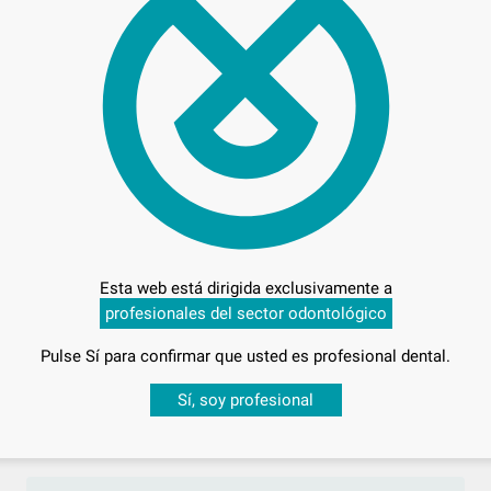
Preci
Entrega en 24h
Esta web está dirigida exclusivamente a
profesionales del sector odontológico
Pulse Sí para confirmar que usted es profesional dental.
Desbloquea todas tus ventajas
Sí, soy profesional
sesión
para disfrutar de todos tus
descuentos y condiciones esp