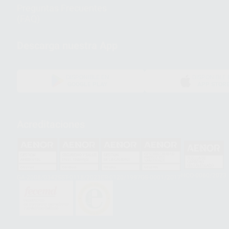
Preguntas Frecuentes
(FAQ)
Descarga nuestra App
DISPONIBLE EN
DISPONIBLE 
GOOGLE PLAY
APP STOR
Acreditaciones
HCO-0060/2023
GA-2008/0342
SST-0118/2023
ER-0120/1997
GS-0001/2017