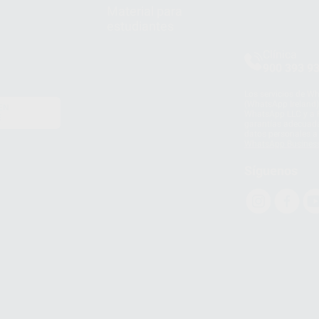
Material para
estudiantes
Clínica
900 393 9
Los servicios de W
(WhatsApp Ireland)
EN
WhatsApp LLC y a F
E
garantías adecuadas
datos personales a 
WhatsApp Busines
Síguenos