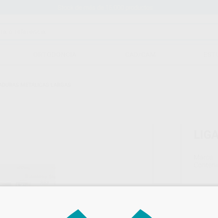
Stock de más de 15.000 productos
ORTODONCIA
CAD/CAM
EST
ADURAS METÁLICAS LARGAS
LIG
Marca
Conteni
44,