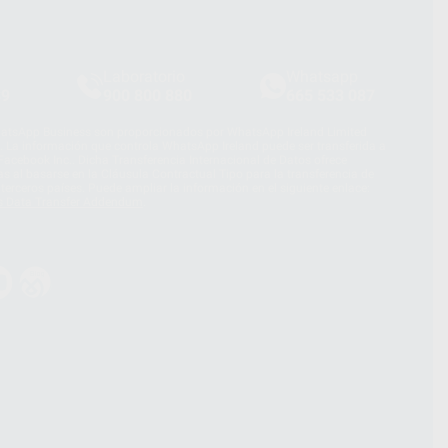
Laboratorio
Whatsapp
39
900 800 880
665 533 087
hatsApp Business son proporcionados por WhatsApp Ireland Limited
. La información que controla WhatsApp Ireland puede ser transferida a
acebook Inc.. Dicha Transferencia Internacional de Datos ofrece
 al basarse en la Cláusula Contractual Tipo para la transferencia de
terceros países. Puede ampliar la información en el siguiente enlace:
s Data Transfer Addendum
.