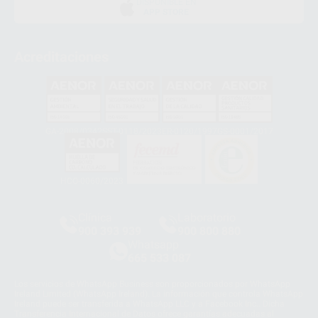
DISPONIBLE EN
APP STORE
Acreditaciones
GA-2008/0342
SST-0118/2023
ER-0120/1997
GS-0001/2017
HCO-0060/2023
Clínica
Laboratorio
900 393 939
900 800 880
Whatsapp
665 533 087
Los servicios de WhatsApp Business son proporcionados por WhatsApp
Ireland Limited (WhatsApp Ireland). La información que controla WhatsApp
Ireland puede ser transferida a WhatsApp LLC y a Facebook Inc.. Dicha
Transferencia Internacional de Datos ofrece garantías adecuadas al