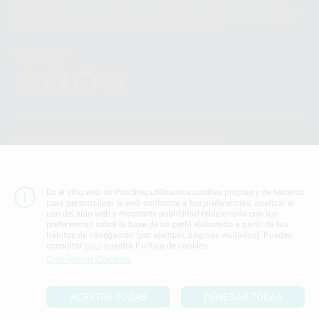
basarse en la Cláusula Contractual Tipo para la transferencia de datos
personales a terceros países. Puede ampliar la información en el siguiente
enlace:
WhatsApp Business Data Transfer Addendum
.
Síguenos
PROCLINIC S.A.U.
Copyright (c) 2026
Aviso legal
Teléfono:
900 393 939
En el sitio web de Proclinic utilizamos cookies propias y de terceros
E-mail de contacto:
proclinic@proclinic.es
para personalizar la web conforme a tus preferencias, analizar el
uso del sitio web y mostrarte publicidad relacionada con tus
preferencias sobre la base de un perfil elaborado a partir de tus
Condiciones Generales de Contratación
y
Política
hábitos de navegación (por ejemplo, páginas visitadas). Puedes
de privacidad
consultar
aquí
nuestra Política de cookies.
Información Corporativa
Configurar Cookies
Política de Cookies
ACEPTAR TODAS
DENEGAR TODAS
SUBIR