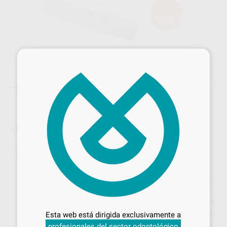
×
LIGADURAS KOBAYASHI PREF. LARGAS
Marca
PROCLINIC
Contenido
100 unidades
Precio web
Desbloquea todas tus ventajas
25
,13
€
26,45 €
Inicia sesión
para disfrutar de todos
Esta web está dirigida exclusivamente a
Precio con IVA incluido 27,64 €
tus
descuentos y condiciones
profesionales del sector odontológico