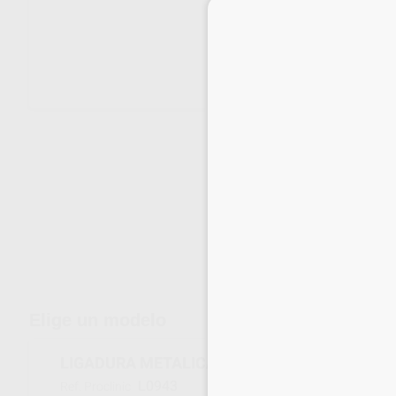
Envíos gratuitos desde 110€
Elige un modelo
LIGADURA METALICA ESTETICA PREFORMAD
L0943
Ref. Proclinic