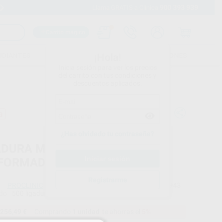
900 393 939
Envíos gratuitos desde 110€
Llama GRATIS a Clínica
Carrito mágico
UDIANTES
FOLLETOS
FORMACIONES
¡Hola!
Inicia sesión para ver los precios
del carrito con tus condiciones y
descuentos aplicados.
a
¿Has olvidado tu contraseña?
ADURA METALICA ESTETICA
FORMADA CORTA
Registrarme
PROCLINIC
Ref. Proclinic
L0943
do
500 ligaduras
256,49 €
Comprando
1 unidad
te ahorras el
5%