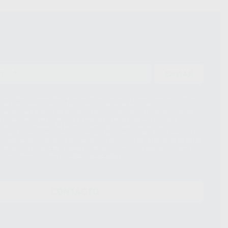
ENVIAR
ue el Responsable del tratamiento de sus Datos Personales es Proclinic
d del tratamiento de sus Datos Personales es el envío de información
imación para el envío de la información comercial es su consentimiento
s únicamente serán cedidos a empresas vinculadas con Proclinic S.A.U.
roductos similares del sector odontológico, siempre bajo su
 habrás cesión internacional de sus Datos Personales. Podrá ejercitar los
 rectificación, supresión, limitación y/o oposición al tratamiento de datos,
és de lopd@proclinic.es. Si desea conocer información adicional sobre el
os personales, acceda a:
Protección de datos
CONTACTO