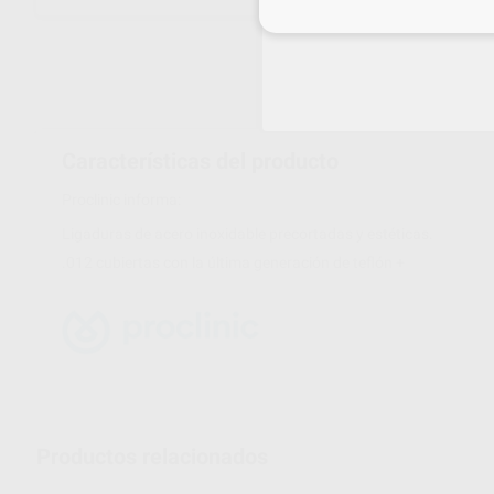
Inicia 
Características del producto
Proclinic informa:
Ligaduras de acero inoxidable precortadas y estéticas.
.012 cubiertas con la última generación de teflón +
Productos relacionados