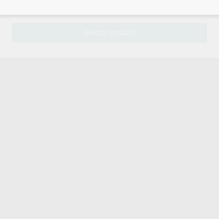
sesión
para disfrutar de todos tus
descuentos y condiciones esp
¡Iniciar sesión!