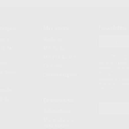
compra
Mi cuenta
Newsletter
prar
Registro
to del
Mis listas
Le informamos de q
Mis productos
S.A.U.. La Finalida
nes
comercial. La legit
Facturas
prestado. Sus dato
e pago
que comercialicen p
Compra rápida
consentimiento y no
derechos de acceso,
entre otros, a trav
tratamiento de dat
legales
pida
Estudiantes
Odontobook
Material para
estudiantes