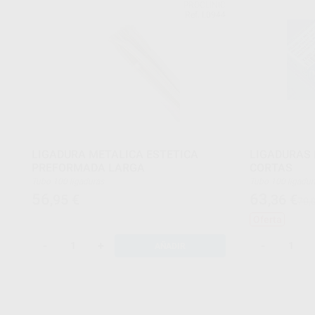
PROCLINIC
Ref. L0944
LIGADURA METALICA ESTETICA
LIGADURAS 
PREFORMADA LARGA
CORTAS
Tubo 100 ligaduras
Tubo 100 ligadu
56
63
,95
€
,36
€
70,
Oferta
-
+
-
AÑADIR