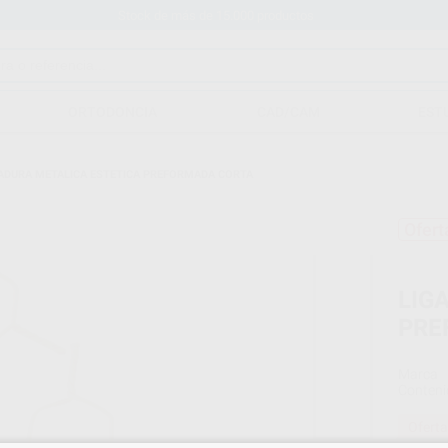
Stock de más de 15.000 productos
ORTODONCIA
CAD/CAM
EST
ADURA METALICA ESTETICA PREFORMADA CORTA
Ofert
LIG
PRE
Marca
Conteni
Oferta