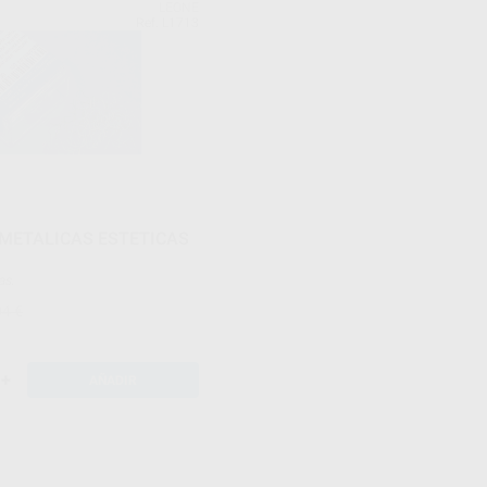
LEONE
Ref. L1713
METALICAS ESTETICAS
ras.
04 €
+
AÑADIR