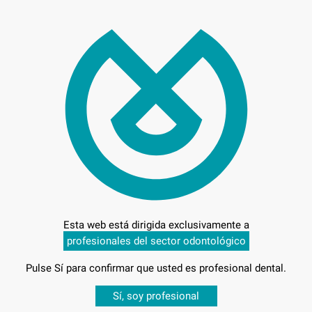
269
Entrega en 24h
Esta web está dirigida exclusivamente a
profesionales del sector odontológico
Pulse Sí para confirmar que usted es profesional dental.
A CORTA
Desbloquea todas tus ventajas
Sí, soy profesional