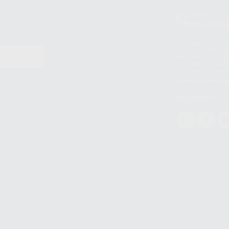
Clínica
900 393 9
Los servicios de W
(WhatsApp Ireland)
EN
WhatsApp LLC y a F
E
garantías adecuadas
datos personales a 
WhatsApp Busines
Síguenos