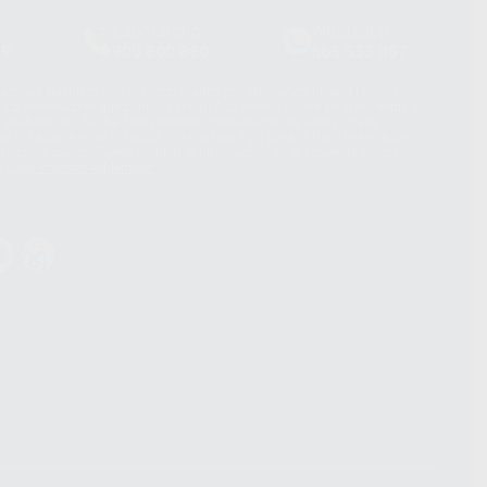
Laboratorio
Whatsapp
39
900 800 880
665 533 087
hatsApp Business son proporcionados por WhatsApp Ireland Limited
. La información que controla WhatsApp Ireland puede ser transferida a
acebook Inc.. Dicha Transferencia Internacional de Datos ofrece
 al basarse en la Cláusula Contractual Tipo para la transferencia de
terceros países. Puede ampliar la información en el siguiente enlace:
s Data Transfer Addendum
.