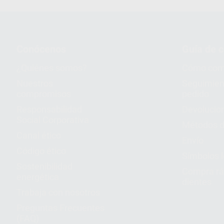
Conócenos
Guía de 
¿Quiénes somos?
Cómo com
Nuestros
Seguimien
compromisos
pedido
Responsabilidad
Devolucio
Social Corporativa
Métodos d
Canal ético
Envío
Código ético
Símbolos 
Sostenibilidad
Compra rá
energética
dientes
Trabaja con nosotros
Preguntas Frecuentes
(FAQ)