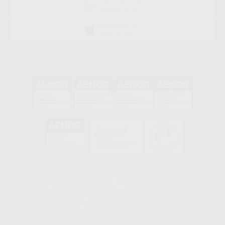
DISPONIBLE EN
GOOGLE PLAY
DISPONIBLE EN
APP STORE
Acreditaciones
GA-2008/0342
SST-0118/2023
ER-0120/1997
GS-0001/2017
HCO-0060/2023
Clínica
Laboratorio
900 393 939
900 800 880
Whatsapp
665 533 087