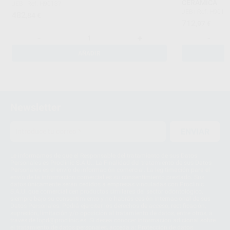
CERAMICA
JEB
|
Ref. H90137
JEB
|
Ref. H9014
482
,84
€
712
,97
€
-
+
-
AÑADIR
Newsletter
ENVIAR
Le informamos de que el Responsable del tratamiento de sus Datos
Personales es Proclinic S.A.U.. La Finalidad del tratamiento de sus Datos
Personales es el envío de información comercial. La legitimación para el
envío de la información comercial es su consentimiento prestado. Sus
datos únicamente serán cedidos a empresas vinculadas con Proclinic
S.A.U. que comercialicen productos similares del sector odontológico,
siempre bajo su consentimiento y no habrás cesión internacional de sus
Datos Personales. Podrá ejercitar los derechos de acceso, rectificación,
supresión, limitación y/o oposición al tratamiento de datos, entre otros, a
través de lopd@proclinic.es. Si desea conocer información adicional sobre
el tratamiento de datos personales, acceda a:
Protección de datos