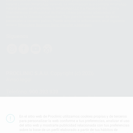
Los servicios de WhatsApp Business son proporcionados por WhatsApp
Ireland Limited (WhatsApp Ireland). La información que controla WhatsApp
Ireland puede ser transferida a WhatsApp LLC y a Facebook Inc.. Dicha
Transferencia Internacional de Datos ofrece garantías adecuadas al
basarse en la Cláusula Contractual Tipo para la transferencia de datos
personales a terceros países. Puede ampliar la información en el siguiente
enlace:
WhatsApp Business Data Transfer Addendum
.
Síguenos
PROCLINIC S.A.U.
Copyright (c) 2026
Aviso legal
Teléfono:
900 393 939
E-mail de contacto:
proclinic@proclinic.es
Condiciones Generales de Contratación
y
Política
de privacidad
En el sitio web de Proclinic utilizamos cookies propias y de terceros
para personalizar la web conforme a tus preferencias, analizar el uso
Información Corporativa
del sitio web y mostrarte publicidad relacionada con tus preferencias
Política de Cookies
sobre la base de un perfil elaborado a partir de tus hábitos de