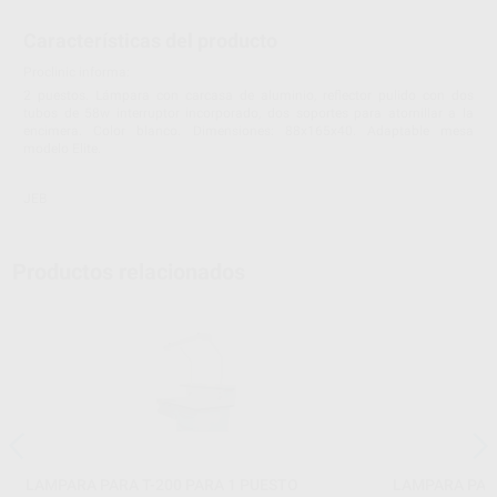
Características del producto
Proclinic informa:
2 puestos. Lámpara con carcasa de aluminio, reflector pulido con dos
tubos de 58w interruptor incorporado, dos soportes para atornillar a la
encimera. Color blanco. Dimensiones: 88x165x40. Adaptable mesa
modelo Elite.
JEB
Productos relacionados
LAMPARA PARA T-200 PARA 1 PUESTO
LAMPARA PARA