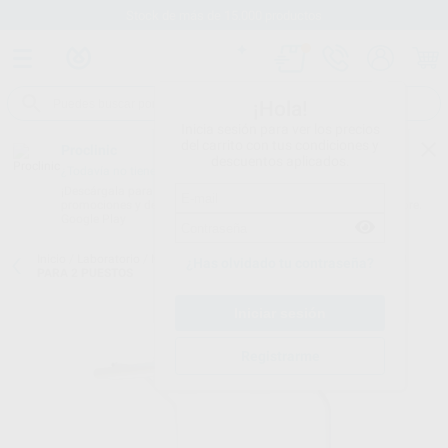
Stock de más de 15.000 productos
¡Hola!
Inicia sesión para ver los precios
del carrito con tus condiciones y
Proclinic
descuentos aplicados.
¿Todavía no tienes nuestra App?
¡Descárgala para ser siempre el primero en conocer nuestras
promociones y descuentos! Disponible en Google Play o App Store.
Google Play
Inicio
/
Laboratorio
/
Mobiliario
/
Lamparas
/
LAMPARA PARA T-200
¿Has olvidado tu contraseña?
PARA 2 PUESTOS
Registrarme