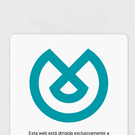
×
LAMPARA PARA T-200 PARA 2 PUESTOS
Marca
JEB
Contenido
1 unidad
Ref. Proclinic
H90139
Ref. fabricante
LAMT2002P
Precio web
Desbloquea todas tus ventajas
546
,01
€
605,00 €
Inicia sesión
para disfrutar de todos
Esta web está dirigida exclusivamente a
Precio con IVA incluido 660,67 €