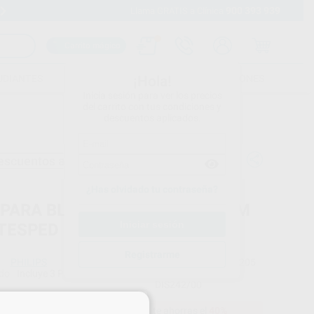
900 393 939
Envíos gratuitos desde 110€
Llama GRATIS a Clínica
Carrito mágico
UDIANTES
FOLLETOS
FORMACIONES
¡Hola!
Inicia sesión para ver los precios
del carrito con tus condiciones y
descuentos aplicados.
escuentos adicionales
¿Has olvidado tu contraseña?
PARA BLANQUEAMIENTO ZOOM
TESPED
Registrarme
PHILIPS
Ref. Proclinic
73205
do
Incluye 3 Pares de gafas de protección, guía de luz y material de apoyo "Comunicación al paciente”
Ref. fabricante
DIS242/00
×
2.349,00 €
Comprando
1 unidad
te ahorras el
40%