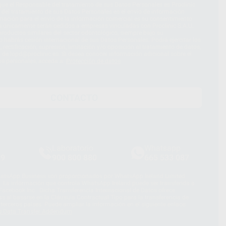
ue el Responsable del tratamiento de sus Datos Personales es Proclinic
d del tratamiento de sus Datos Personales es el envío de información
imación para el envío de la información comercial es su consentimiento
s únicamente serán cedidos a empresas vinculadas con Proclinic S.A.U.
roductos similares del sector odontológico, siempre bajo su
 habrás cesión internacional de sus Datos Personales. Podrá ejercitar los
 rectificación, supresión, limitación y/o oposición al tratamiento de datos,
és de lopd@proclinic.es. Si desea conocer información adicional sobre el
os personales, acceda a:
Protección de datos
CONTACTO
Laboratorio
Whatsapp
39
900 800 880
665 533 087
hatsApp Business son proporcionados por WhatsApp Ireland Limited
. La información que controla WhatsApp Ireland puede ser transferida a
acebook Inc.. Dicha Transferencia Internacional de Datos ofrece
 al basarse en la Cláusula Contractual Tipo para la transferencia de
terceros países. Puede ampliar la información en el siguiente enlace:
s Data Transfer Addendum
.