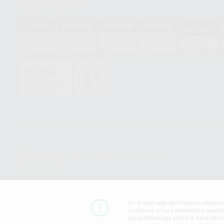
Acreditaciones
HCO-0060/2023
GA-2008/0342
SST-0118/2023
ER-0120/1997
GS-0001/2017
PROCLINIC S.A.U.
Copyright (c) 2026
Aviso legal
En el sitio web de Proclinic utiliza
conforme a tus preferencias, analiz
tus preferencias sobre la base de u