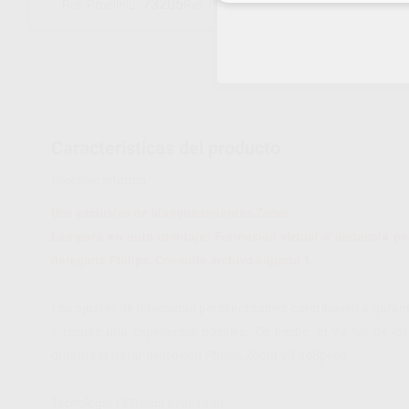
73205
DIS242/00
Ref. Proclinic
Ref. fabricante
Características del producto
Proclinic informa:
Uso exclusivo de blanqueamientos Zoom
Lámpara en auto montaje. Formación virtual a distancia por
delegada Philips. Consulte archivo adjunto 1.
Los ajustes de intensidad personalizables contribuyen a gara
y resulte una experiencia positiva. De hecho, el 99 %3 de l
durante el tratamiento con Philips Zoom WhiteSpeed.
Tecnología LED azul avanzada