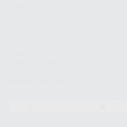
compromisos
pedido
Responsabilidad
Devolucio
Social Corporativa
Métodos d
Canal ético
Envío
Código ético
Símbolos 
Sostenibilidad
Compra rá
energética
dientes
Trabaja con nosotros
Preguntas Frecuentes
(FAQ)
Descarga nuestra App
DISPONIBLE EN
DISPONIBLE 
GOOGLE PLAY
APP STOR