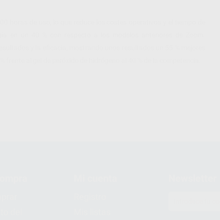
000 horas de uso, lo que reduce los costes operativos y el tiempo de
rgía en un 40 % con respecto a los modelos anteriores de Zoom.
esultados y la eficacia, mostrando unos resultados un 55 % mejores
% frente al gel de peróxido de hidrógeno al 40 % de la competencia.
compra
Mi cuenta
Newsletter
prar
Registro
to del
Mis listas