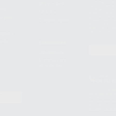
Le informamos de q
Mis productos
S.A.U.. La Finalida
nes
comercial. La legit
Facturas
prestado. Sus dato
e pago
que comercialicen p
Compra rápida
consentimiento y no
derechos de acceso,
entre otros, a trav
tratamiento de dat
legales
pida
Estudiantes
Odontobook
Material para
estudiantes
Clínica
900 393 9
Los servicios de W
(WhatsApp Ireland)
EN
WhatsApp LLC y a F
E
garantías adecuadas
datos personales a 
WhatsApp Busines