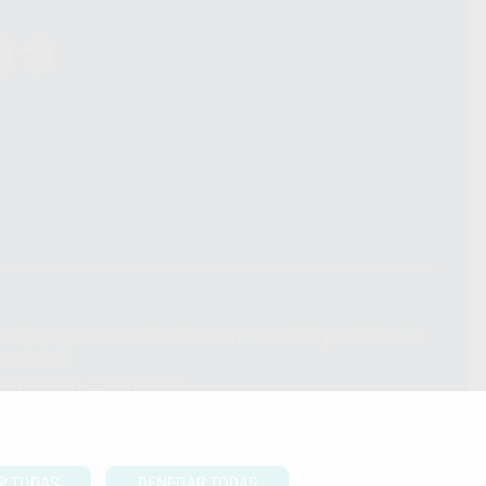
ndiciones Generales de Contratación
y
Política de
ivacidad
formación Corporativa
lítica de Cookies
R TODAS
DENEGAR TODAS