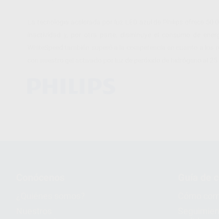
La tecnología acelerada por luz LED azul de Philips ofrece 50 
inactividad y, por otra parte, disminuye el consumo de ene
WhiteSpeed también superó a la competencia en cuanto a los r
con nuestro gel activado por luz de peróxido de hidrógeno al 25 
Conócenos
Guía de 
¿Quiénes somos?
Cómo com
Nuestros
Seguimien