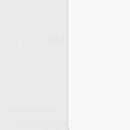
Envíos gratuitos desde 110€
Elige un modelo
LAMPARA BLANQUEAMIENTO ZOOM WHITES
Inicia 