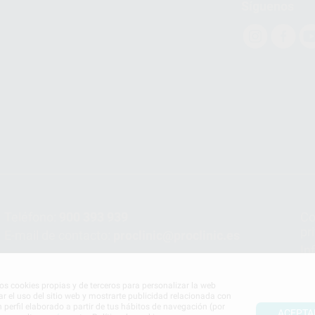
Síguenos
Teléfono:
900 393 939
Co
pr
E-mail de contacto:
proclinic@proclinic.es
In
Po
mos cookies propias y de terceros para personalizar la web
ar el uso del sitio web y mostrarte publicidad relacionada con
n perfil elaborado a partir de tus hábitos de navegación (por
ACEPTA