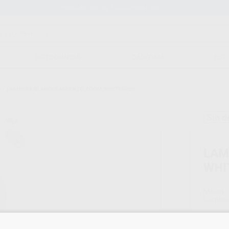
Stock de más de 15.000 productos
ORTODONCIA
CAD/CAM
EST
o
/
LAMPARA BLANQUEAMIENTO ZOOM WHITESPED
Sin d
LAM
WHI
Marca
Conteni
Oferta