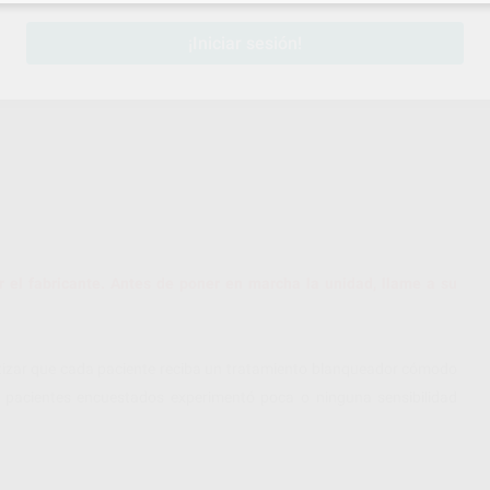
¡Iniciar sesión!
 el fabricante. Antes de poner en marcha la unidad, llame a su
ntizar que cada paciente reciba un tratamiento blanqueador cómodo
os pacientes encuestados experimentó poca o ninguna sensibilidad