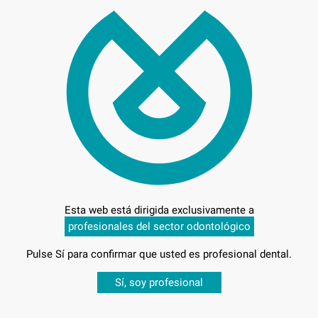
3.9
Esta web está dirigida exclusivamente a
Entrega en 24h
profesionales del sector odontológico
Pulse Sí para confirmar que usted es profesional dental.
Desbloquea todas tus ventajas
Sí, soy profesional
PED
sesión
para disfrutar de todos tus
descuentos y condiciones esp
-40