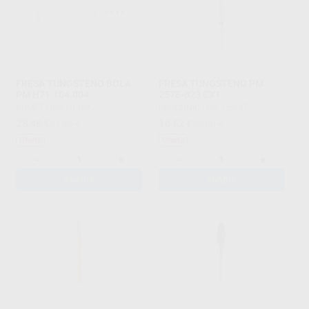
FRESA TUNGSTENO BOLA
FRESA TUNGSTENO PM
PM H71.104.004
257E-023 CX1
KOMET
|
Ref. H14847
PROCLINIC
|
Ref. H52377
28
16
,48
€
31,48 €
,62
€
25,00 €
Oferta
Oferta
-
+
-
+
AÑADIR
AÑADIR