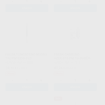
-
+
-
+
AÑADIR
AÑADIR
FRESA TUNGSTENO NEGRO
FRESA CARBURO
190 PM S200-023
425X.070.PM 1U.BUSCH
HORICO
|
Ref. H15500
BUSCH
|
Ref. H17212
34
41
,33
€
37,95 €
,26
€
45,60 €
Oferta
Oferta
-
+
-
+
AÑADIR
AÑADIR
34%