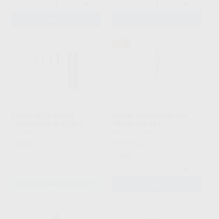
-
+
-
+
AÑADIR
AÑADIR
34%
FRESA DE CILINDRO
FRESA TUNGSTENO PM
TUNGSTENO D+Z CB31
79SGE-070 CX1
DZ
|
Ref. Grupo
PROCLINIC
|
Ref. H52379
16
19
,03
€
,95
€
30,00 €
Oferta
-
+
SELECCIONAR REFERENCIA
AÑADIR