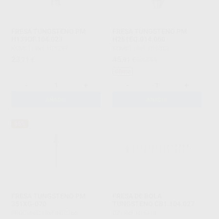
FRESA TUNGSTENO PM
FRESA TUNGSTENO PM
H139DF.104.023
H251EQ.014.060
KOMET
|
Ref. H15287
KOMET
|
Ref. H16052
23
45
,71
€
,91
€
50,75 €
Oferta
-
+
-
+
AÑADIR
AÑADIR
55%
FRESA TUNGSTENO PM
FRESA DE BOLA
351XG-070
TUNGSTENO CB1.104.027
PROCLINIC
|
Ref. H20766
DZ
|
Ref. H15411