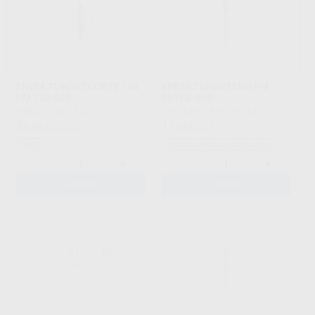
FRESA TUNGST.CORTE 134
FRESA TUNGSTENO PM
PM 198-040
251XG-060
HORICO
|
Ref. H15519
PROCLINIC
|
Ref. H20764
23
11
,46
€
35,27 €
,84
€
25,94 €
Oferta
Sin descuentos adicionales
-
+
-
+
AÑADIR
AÑADIR