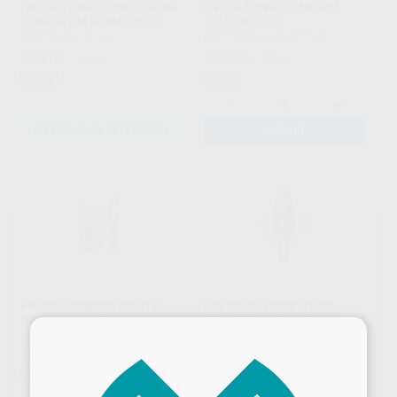
FRESA TUNGSTENO FISURA
FRESA TUNGSTENO PM
CONICA PM KOMET H33L
251E-060 CX1
KOMET
|
Ref. Grupo
PROCLINIC
|
Ref. H52375
25
22
,01
€
27,65 €
,94
€
30,00 €
Oferta
Oferta
-
+
SELECCIONAR REFERENCIA
AÑADIR
FRESA CARBURO CORTE
FRESA DE TUNGSTENO
UNIVERSAL X SHORTIES
CC251SCXA.104.060
×
BUSCH
|
Ref. Grupo
DZ
|
Ref. H15601
43
29
,72
€
48,32 €
,08
€
32,14 €
Oferta
Oferta