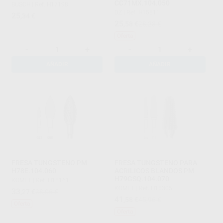
CC71MX.104.050
BUSCH
|
Ref. H17198
DZ
|
Ref. H15511
25
,34
€
25
,58
€
28,28 €
Oferta
-
+
-
+
AÑADIR
AÑADIR
FRESA TUNGSTENO PM
FRESA TUNGSTENO PARA
H78E.104.060
ACRILICOS BLANDOS PM
H79GSQ.104.070
KOMET
|
Ref. H15161
KOMET
|
Ref. H15305
33
,27
€
38,06 €
41
,58
€
45,96 €
Oferta
Oferta