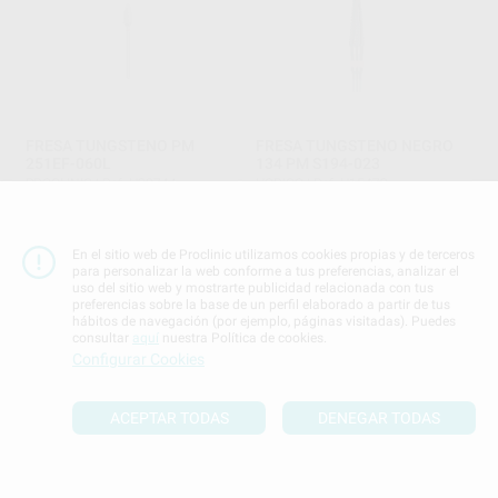
FRESA TUNGSTENO PM
FRESA TUNGSTENO NEGRO
251EF-060L
134 PM S194-023
PROCLINIC
|
Ref. H20744
HORICO
|
Ref. H15472
11
35
,35
€
25,00 €
,18
€
38,88 €
Sin descuentos adicionales
Oferta
En el sitio web de Proclinic utilizamos cookies propias y de terceros
-
+
-
+
para personalizar la web conforme a tus preferencias, analizar el
uso del sitio web y mostrarte publicidad relacionada con tus
AÑADIR
AÑADIR
preferencias sobre la base de un perfil elaborado a partir de tus
hábitos de navegación (por ejemplo, páginas visitadas). Puedes
consultar
aquí
nuestra Política de cookies.
Configurar Cookies
ACEPTAR TODAS
DENEGAR TODAS