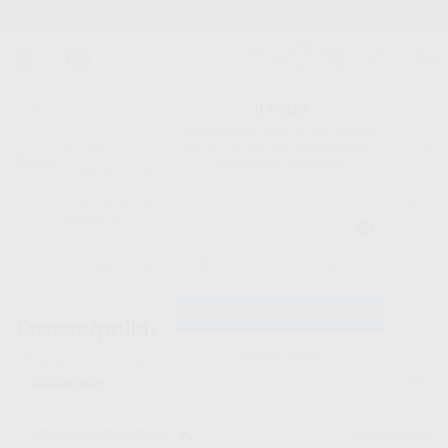
Stock de más de 15.000 productos
¡Hola!
Inicia sesión para ver los precios
del carrito con tus condiciones y
Proclinic
descuentos aplicados.
¿Todavía no tienes nuestra App?
¡Descárgala para ser siempre el primero en conocer nuestras
promociones y descuentos! Disponible en Google Play o App Store.
Google Play
¿Has olvidado tu contraseña?
Inicio
/
Laboratorio
/
Fresas/pulido/discos
/
Fresas de tungsteno
Fresas/pulido/discos -
Fresas de tungsteno - 3
Registrarme
300
productos encontrados
Filtrar
FRESAS/PULIDO/DISCOS
Borrar filtros