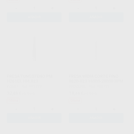
-
+
-
+
AÑADIR
AÑADIR
FRESA TUNGSTENO PM
FRESA WIDIA CORTE FINO
H261EF.104.023
0620-023 15000-20000 RPM
KOMET
|
Ref. H15223
PROCLINIC
|
Ref. H20725
32
18
,69
€
36,13 €
,44
€
24,11 €
Oferta
Oferta
-
+
-
+
AÑADIR
AÑADIR