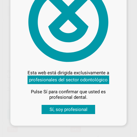
-
+
SELECCIONAR REFERENCIA
AÑADIR
Desbloquea todas tus ventajas
Inicia sesión
para disfrutar de todos
FRESA TUNGSTENO
FRESA TUNGSTENO PM
Esta web está dirigida exclusivamente a
tus
descuentos y condiciones
LABORATORIO 5720-040
H79E.104.050
profesionales del sector odontológico
especiales
EDENTA
|
Ref. H16138
KOMET
|
Ref. H15139
24
33
,98
€
,27
€
38,06 €
Pulse Sí para confirmar que usted es
¡Iniciar sesión!
Oferta
profesional dental.
-
+
-
+
Sí, soy profesional
AÑADIR
AÑADIR
33%
54%