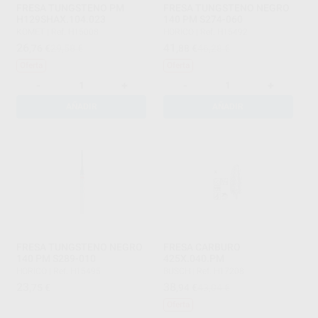
FRESA TUNGSTENO PM
FRESA TUNGSTENO NEGRO
H129SHAX.104.023
140 PM S274-060
KOMET
|
Ref. H15008
HORICO
|
Ref. H15492
26
41
,76
€
29,58 €
,88
€
46,28 €
Oferta
Oferta
-
+
-
+
AÑADIR
AÑADIR
FRESA TUNGSTENO NEGRO
FRESA CARBURO
140 PM S289-010
425X.040.PM
HORICO
|
Ref. H15495
BUSCH
|
Ref. H17208
23
38
,75
€
,94
€
43,04 €
Oferta