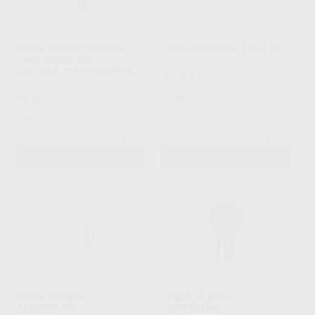
FRESA TUNGSTENO PM
FRESA CARBURO 1.004.PM
PARA YESOS PM
BUSCH
|
Ref. H17139
H251GEA.104.060 CORTE
43
,36
€
47,92 €
IZQUIERDA
KOMET
|
Ref. H15077
Oferta
41
,58
€
45,96 €
Oferta
-
+
-
+
AÑADIR
AÑADIR
FRESA CARBURO
FRESA DE BOLA
421X.031.PM
TUNGSTENO