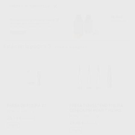
FRESAS DE TUNGSTENO
Estás en la página 3
Volver a la página 1
FRESA DE FISURA 21
FRESA TUNGSTENO FISURA
CONICA PM KOMET H23RS
BUSCH
|
Ref. Grupo
KOMET
|
Ref. Grupo
35
,13
€
38,83 €
28
,48
€
31,48 €
Oferta
Oferta