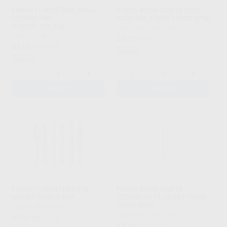
FRESA TUNGSTENO PARA
FRESA WIDIA CORTE FINO
TITANIO PM
5320-060 10000-15000 RPM
H79GTI.104.040
PROCLINIC
|
Ref. H20727
KOMET
|
Ref. H15325
23
,35
€
35,12 €
41
,58
€
45,96 €
Oferta
Oferta
-
+
-
+
AÑADIR
AÑADIR
FRESA TUNGSTENO PM
FRESA WIDIA CORTE
KOMET CORTE NEF
ESTANDAR 7110-023 15000-
20000 RPM
KOMET
|
Ref. Grupo
PROCLINIC
|
Ref. H20721
45
,91
€
50,75 €
13
,53
€
17,68 €