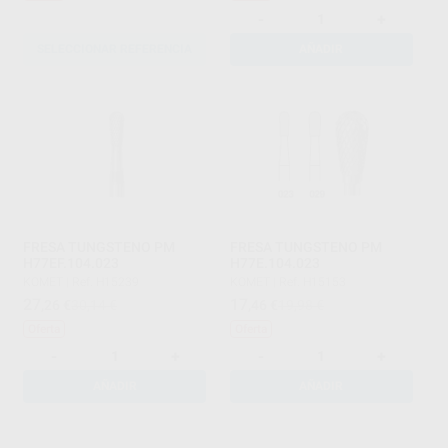
-
+
SELECCIONAR REFERENCIA
AÑADIR
FRESA TUNGSTENO PM
FRESA TUNGSTENO PM
H77EF.104.023
H77E.104.023
KOMET
|
Ref. H15239
KOMET
|
Ref. H15153
27
17
,26
€
30,14 €
,46
€
19,98 €
Oferta
Oferta
-
+
-
+
AÑADIR
AÑADIR