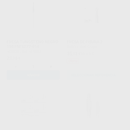
FRESA TUNGSTENO NEGRO
FRESA DE FISURA 2
190 PM S277-014
BUSCH
|
Ref. Grupo
HORICO
|
Ref. H15502
35
,13
€
38,83 €
23
,75
€
Oferta
-
+
AÑADIR
SELECCIONAR REFERENCIA