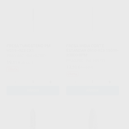
FRESA TUNGSTENO PM
FRESA WIDIA CORTE
H219 -023 CX1
ESTANDAR 0910-023 15000-
20000 RPM
PROCLINIC
|
Ref. H52387
PROCLINIC
|
Ref. H20715
19
,11
€
25,00 €
13
,53
€
17,68 €
Oferta
Oferta
-
+
-
+
AÑADIR
AÑADIR