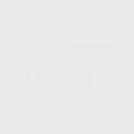
FRESA CARBURO CORTE
FRESA TUNGSTENO BOLA
UNIVERSAL X MIDIS
PM H71.104.003
BUSCH
|
Ref. Grupo
KOMET
|
Ref. H14845
46
28
,98
€
51,92 €
,48
€
31,48 €
Oferta
Oferta
-
+
SELECCIONAR REFERENCIA
AÑADIR
FRESA TUNGSTENO FISURA
FRESA TUNGSTENO
CILINDRICA PM KOMET
EDENTA 0110-023
H31L
EDENTA
|
Ref. H16193
KOMET
|
Ref. Grupo
13
,66
€
25
,01
€
27,65 €