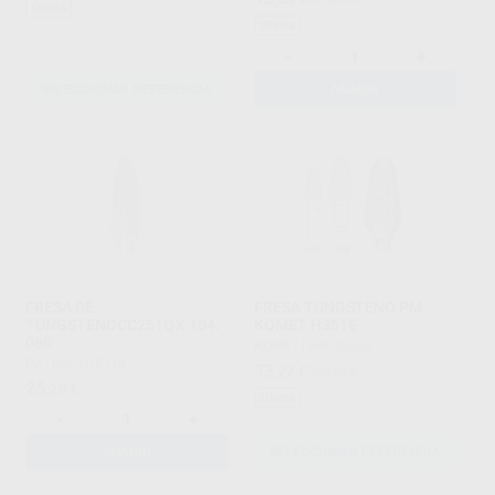
Oferta
Oferta
-
+
SELECCIONAR REFERENCIA
AÑADIR
FRESA DE
FRESA TUNGSTENO PM
TUNGSTENOCC251QX.104.
KOMET H351E
060
KOMET
|
Ref. Grupo
DZ
|
Ref. H15719
33
,27
€
38,06 €
25
,29
€
Oferta
-
+
AÑADIR
SELECCIONAR REFERENCIA