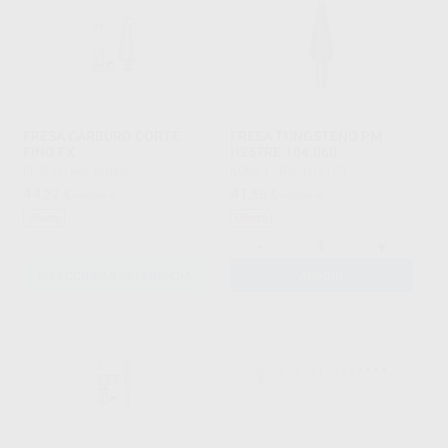
FRESA CARBURO CORTE
FRESA TUNGSTENO PM
FINO FX
H257RE.104.060
BUSCH
|
Ref. Grupo
KOMET
|
Ref. H15129
44
41
,22
€
48,88 €
,58
€
45,96 €
Oferta
Oferta
-
+
SELECCIONAR REFERENCIA
AÑADIR