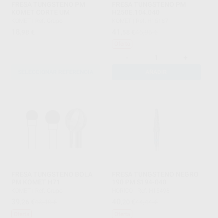
FRESA TUNGSTENO PM
FRESA TUNGSTENO PM
KOMET CORTE UM
H250E.104.040
KOMET
|
Ref. Grupo
KOMET
|
Ref. H15187
18
41
,98
€
,58
€
45,96 €
Oferta
-
+
SELECCIONAR REFERENCIA
AÑADIR
FRESA TUNGSTENO BOLA
FRESA TUNGSTENO NEGRO
PM KOMET H71
190 PM S194-040
KOMET
|
Ref. Grupo
HORICO
|
Ref. H15498
39
40
,26
€
43,40 €
,20
€
44,44 €
Oferta
Oferta