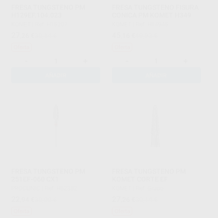
FRESA TUNGSTENO PM
FRESA TUNGSTENO FISURA
H129EF.104.023
CONICA PM KOMET H349
KOMET
|
Ref. H15207
KOMET
|
Ref. H14945
27
45
,26
€
30,14 €
,16
€
49,92 €
Oferta
Oferta
-
+
-
+
AÑADIR
AÑADIR
FRESA TUNGSTENO PM
FRESA TUNGSTENO PM
251EF-060 CX1
KOMET CORTE EF
PROCLINIC
|
Ref. H52382
KOMET
|
Ref. Grupo
22
27
,94
€
30,00 €
,26
€
30,14 €
Oferta
Oferta