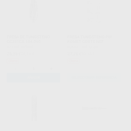
FRESA DE TUNGSTENO
FRESA TUNGSTENO PM
CC251CX.104.060
KOMET CORTE NEF
DZ
|
Ref. H15605
KOMET
|
Ref. Grupo
26
27
,38
€
29,16 €
,26
€
30,14 €
Oferta
Oferta
-
+
AÑADIR
SELECCIONAR REFERENCIA