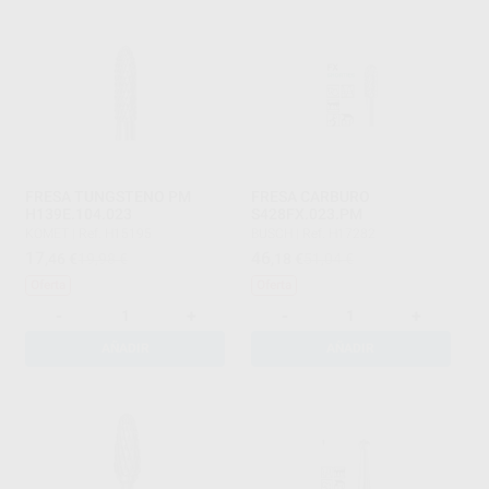
FRESA TUNGSTENO PM
FRESA CARBURO
H139E.104.023
S428FX.023.PM
KOMET
|
Ref. H15195
BUSCH
|
Ref. H17282
17
46
,46
€
19,98 €
,18
€
51,04 €
Oferta
Oferta
-
+
-
+
AÑADIR
AÑADIR