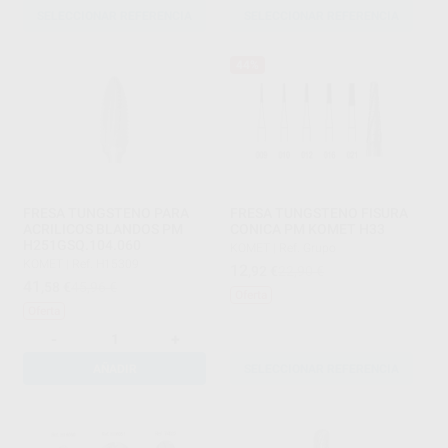
SELECCIONAR REFERENCIA
SELECCIONAR REFERENCIA
44%
FRESA TUNGSTENO PARA
FRESA TUNGSTENO FISURA
ACRILICOS BLANDOS PM
CONICA PM KOMET H33
H251GSQ.104.060
KOMET
|
Ref. Grupo
KOMET
|
Ref. H15309
12
,92
€
22,90 €
41
,58
€
45,96 €
Oferta
Oferta
-
+
AÑADIR
SELECCIONAR REFERENCIA