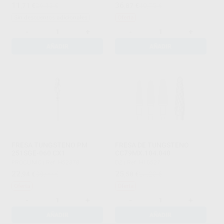
11
36
,71
€
26,12 €
,87
€
40,75 €
Sin descuentos adicionales
Oferta
-
+
-
+
AÑADIR
AÑADIR
FRESA TUNGSTENO PM
FRESA DE TUNGSTENO
251SGE-060 CX1
CC79MX.104.040
PROCLINIC
|
Ref. H52378
DZ
|
Ref. H15527
22
25
,94
€
30,00 €
,58
€
28,28 €
Oferta
Oferta
-
+
-
+
AÑADIR
AÑADIR