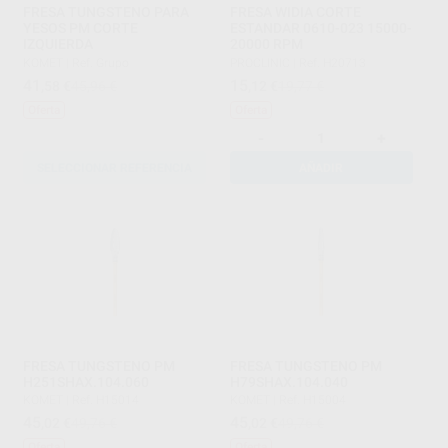
FRESA TUNGSTENO PARA
FRESA WIDIA CORTE
YESOS PM CORTE
ESTANDAR 0610-023 15000-
IZQUIERDA
20000 RPM
KOMET
|
Ref. Grupo
PROCLINIC
|
Ref. H20713
41
15
,58
€
45,96 €
,12
€
19,77 €
Oferta
Oferta
-
+
SELECCIONAR REFERENCIA
AÑADIR
FRESA TUNGSTENO PM
FRESA TUNGSTENO PM
H251SHAX.104.060
H79SHAX.104.040
KOMET
|
Ref. H15014
KOMET
|
Ref. H15004
45
45
,02
€
49,76 €
,02
€
49,76 €
Oferta
Oferta