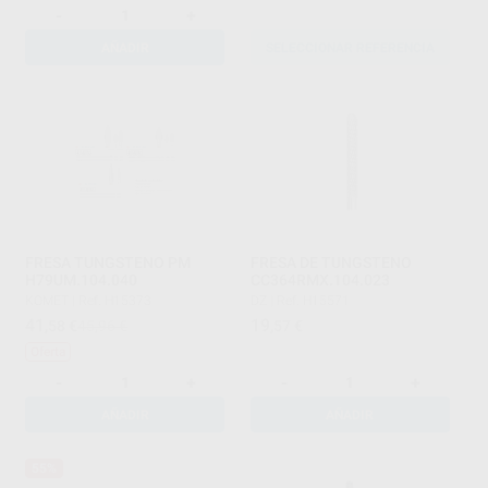
-
+
AÑADIR
SELECCIONAR REFERENCIA
FRESA TUNGSTENO PM
FRESA DE TUNGSTENO
H79UM.104.040
CC364RMX.104.023
KOMET
|
Ref. H15373
DZ
|
Ref. H15571
41
19
,58
€
45,96 €
,57
€
Oferta
-
+
-
+
AÑADIR
AÑADIR
55%