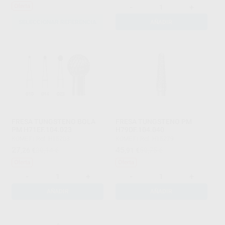
-
+
Oferta
SELECCIONAR REFERENCIA
AÑADIR
FRESA TUNGSTENO BOLA
FRESA TUNGSTENO PM
PM H71EF.104.023
H79DF.104.040
KOMET
|
Ref. H15203
KOMET
|
Ref. H15279
27
45
,26
€
30,14 €
,91
€
50,75 €
Oferta
Oferta
-
+
-
+
AÑADIR
AÑADIR