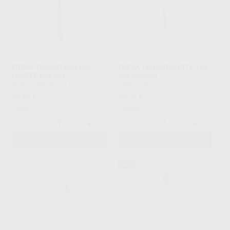
FRESA TUNGSTENO PM
FRESA TUNGST.CORTE 134
H257EF.104.023
PM 141-023
KOMET
|
Ref. H15211
HORICO
|
Ref. H15514
32
24
,69
€
36,13 €
,28
€
26,84 €
Oferta
Oferta
-
+
-
+
AÑADIR
AÑADIR
34%