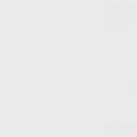
K2 CONO PAPEL
25U
Envase 25 unidades
36
,34
€
-
+
DISCO CERA P
CALIDAD MEDI