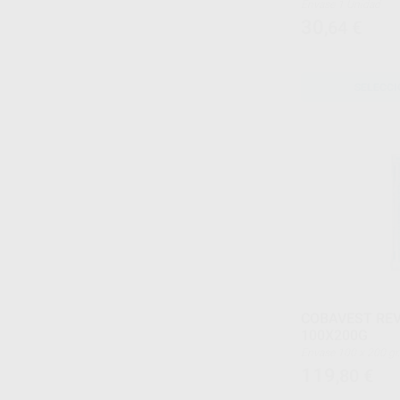
Envase 1 Unidad
30
,64
€
SELECCI
COBAVEST REV
100X200G
Envase 100 x 200 gr.
119
,80
€