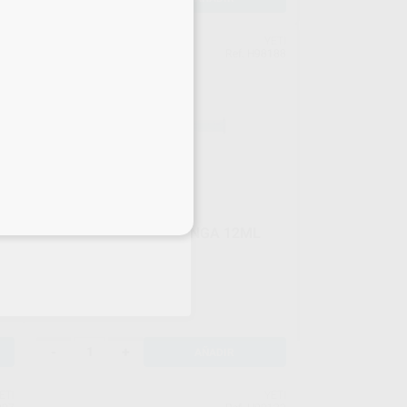
ETI
YETI
896
Ref. H98188
eciales
FIX FIRING PASTE JERINGA 12ML
Jeringa 12ml
13
,74
€
15,18 €
Oferta
-
+
AÑADIR
ETI
YETI