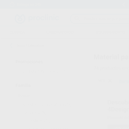
Entrega en 24h
15 días para cambiar de opinión
CLÍNICA
LABORATORIO
EQUIPAMIENTO
Inicio
/
Laboratorio
Material pa
Promociones
74
productos enc
VER SOLO OFERTAS
(47)
YETI
Borra
Familia
ALAMBRES Y GANCHOS
(3)
CAD/CAM
(5)
CERAMICAS
(7)