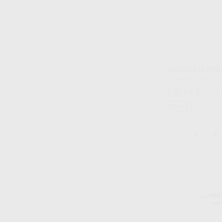
DIGISCAN SPR
Envase 300 ml.
50
,14
€
55,42 
Oferta
-
+