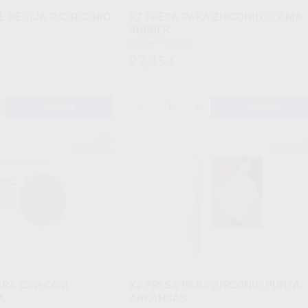
 DE LIJA P/CIRCONIO
K2 FRESA PARA ZIRCONIO LLAMA
RUBBER
Envase 1 unidad
27
,45
€
-
+
AÑADIR
AÑADIR
YETI
Y
Ref. Grupo
Ref. H11
ARA CAD-CAM
K2 FRESA PARA ZIRCONIO PUNTA
A
ARKANSAS