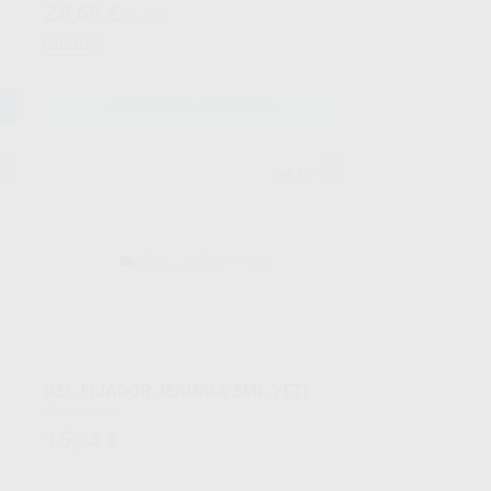
28
,69
€
31,71 €
Oferta
SELECCIONAR REFERENCIA
ETI
YETI
upo
Ref. H11842
GEL FIJADOR JERINGA 5ML YETI
Envase 5 ml
15
,54
€