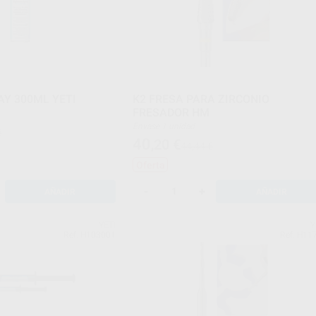
AY 300ML YETI
K2 FRESA PARA ZIRCONIO
FRESADOR HM
Envase 1 unidad
€
40
,20
€
44,44 €
Oferta
-
+
AÑADIR
AÑADIR
YETI
Y
Ref. H103001
Ref. H11