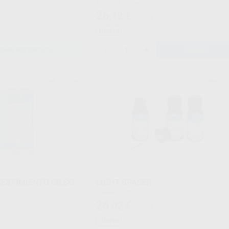
Envase 1 unidad
26
,12
€
28,88 €
Oferta
-
+
ONAR REFERENCIA
AÑADIR
YETI
Y
Ref. H102902
Ref. Gr
ESTIMIENTO CR.CO.
LIGHT SPACER
Envase 10 ml.
26
,02
€
28,76 €
Oferta