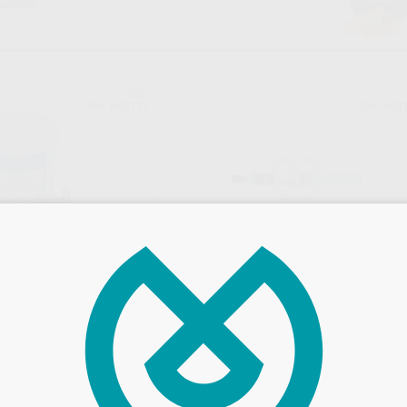
YETI
Y
Ref. H98171
Ref. H98
LUS ALEACION DE
FIX FIRING PASTE JERINGA 12ML
TO
CAJA X 5
Caja 5 jeringas x 12ml
77
,39
€
32 €
85,53 €
Oferta
-
+
AÑADIR
AÑADIR