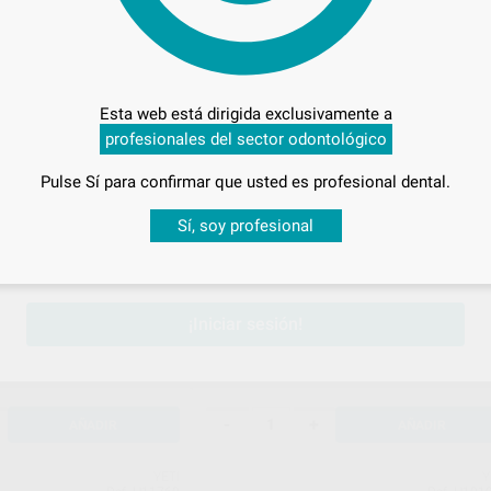
YETI
Y
Ref. H98180
Ref. H101
Esta web está dirigida exclusivamente a
profesionales del sector odontológico
Pulse Sí para confirmar que usted es profesional dental.
Desbloquea todas tus ventajas
Sí, soy profesional
sesión
para disfrutar de todos tus
descuentos y condiciones esp
US POLVO Y LIQUIDO
CEPILLO SATI BRUSH N.310
sas x 100g + 1 Litro Expansor)
Envase 50 unidades
¡Iniciar sesión!
69
,09
€
€
72,73 €
Oferta
-
+
AÑADIR
AÑADIR
YETI
Y