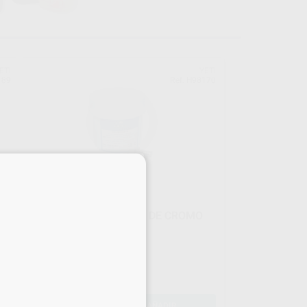
ETI
YETI
189
Ref. H98170
×
SOLIBOND N ALEACION DE CROMO
NIQUEL
Envase 1000 gr.
179
,04
€
197,88 €
Oferta
-
+
AÑADIR