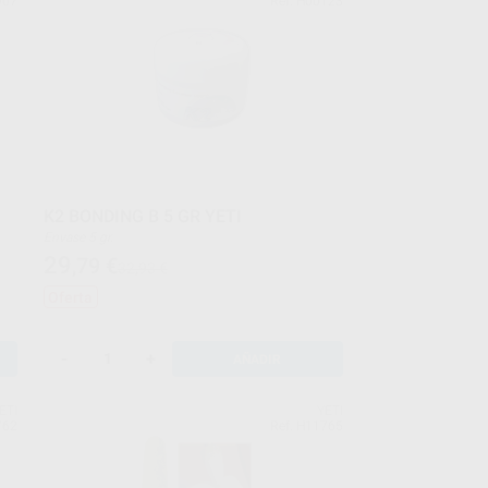
907
Ref. H00123
K2 BONDING B 5 GR YETI
Envase 5 gr.
29
,79
€
32,93 €
Oferta
-
+
AÑADIR
ETI
YETI
762
Ref. H11765