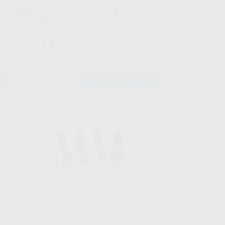
K2 FRESA PARA ZIRCONIO SMART
STONE BALA
Envase 1 unidad
32
,59
€
-
+
AÑADIR
ETI
YETI
766
Ref. Grupo
AQUA SPACER
Envase 18 ml.