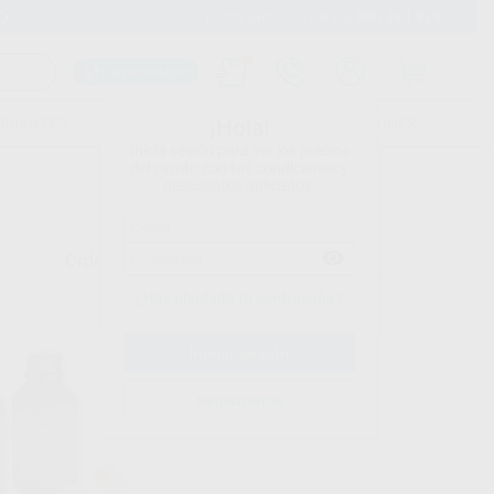
900 393 939
Envíos gratuitos desde 110€
Llama GRATIS a Clínica
Carrito mágico
UDIANTES
FOLLETOS
FORMACIONES
¡Hola!
Inicia sesión para ver los precios
del carrito con tus condiciones y
descuentos aplicados.
Ordenar por
¿Has olvidado tu contraseña?
Registrarme