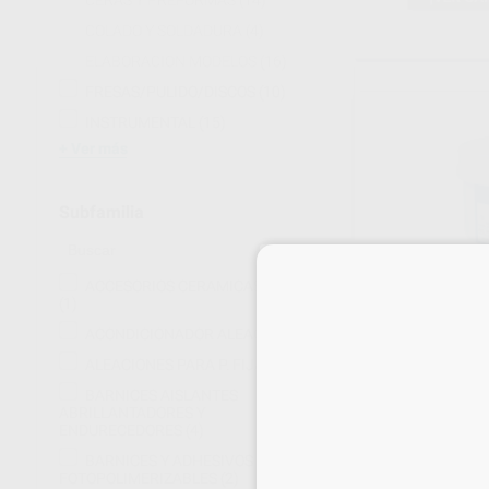
CERAS Y PREFORMAS
(14)
COLADO Y SOLDADURA
(4)
ELABORACION MODELOS
(16)
FRESAS/PULIDO/DISCOS
(10)
INSTRUMENTAL
(15)
Ver más
Subfamilia
ACCESORIOS CERAMICAS IVOCLAR
(1)
ACONDICIONADOR ALEACION
(1)
SOLIBOND C P
CROMO COBAL
ALEACIONES PARA P. FIJA
(2)
Envase 1000 gr.
BARNICES AISLANTES
230
,10
€
ABRILLANTADORES Y
254,
ENDURECEDORES
(4)
Oferta
BARNICES Y ADHESIVOS
FOTOPOLIMERIZABLES
(2)
-
+