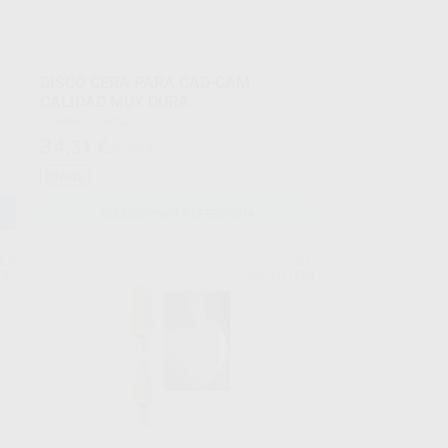
DISCO CERA PARA CAD-CAM
CALIDAD MUY DURA
Envase 1 Unidad
34
,31
€
37,93 €
Oferta
SELECCIONAR REFERENCIA
ETI
YETI
767
Ref. H11764