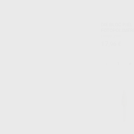
DIE BLOC P/E
FOTOPOLIMERI
Envase 2 ml.
17
,96
€
-
+