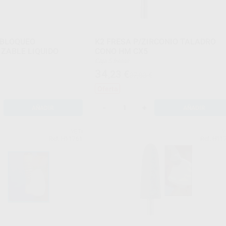
L BLOQUEO
K2 FRESA P/ZIRCONIO TALADRO
ZABLE LIQUIDO
CONO HM CX5
Caja 5 fresas
34
,23
€
37,83 €
Oferta
-
+
AÑADIR
AÑADIR
YETI
Y
Ref. H11761
Ref. H11