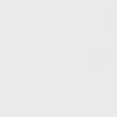
ANAXDENT
(80)
ASA DENTAL
(87)
ASIGA
(39)
Ver más
K2 SET DE 7 F
Kit 7 unidades
123
,02
€
135,
Oferta
-
+