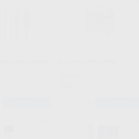
Ref. H11760
Ref. H101
RESAS PARA ZIRCONIO
OCCLUSAL SPRAY VERDE
Envase 75 ml.
16
,43
€
96 €
18,17 €
Oferta
-
+
AÑADIR
AÑADIR
YETI
Y
Ref. H98190
Ref. H11