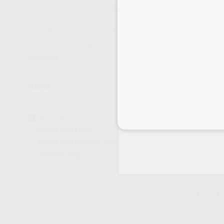
CERA EN HILO Y PREFORMAS PARA
COLADO
(2)
CERAS DE INMERSIÓN
(1)
CERAS CAD/CAM
(1)
Ver más
Marca
YETI
(74)
Inicia 
EXPANSION PL
PROCLINIC
(190)
Caja 5 kg (50 bol
PROCLINIC EXPERT
(28)
76
,36
€
84,40 
4DESIGN
(98)
Oferta
3SHAPE
(17)
AALBADENT
(2)
-
+
ACKURETTA
(14)
AL DENTE
(18)