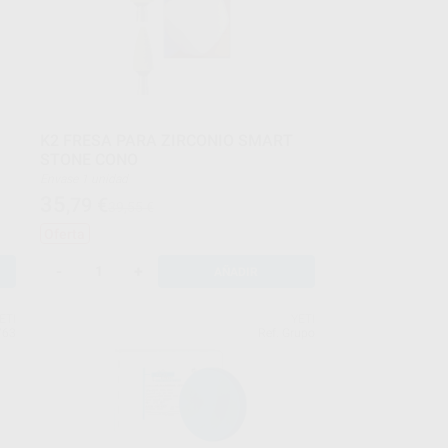
K2 FRESA PARA ZIRCONIO SMART
STONE CONO
Envase 1 unidad
35
,79
€
39,55 €
Oferta
-
+
AÑADIR
ETI
YETI
763
Ref. Grupo