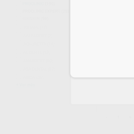
SELECCI
PROCLINIC
(190)
PROCLINIC EXPERT
(28)
4DESIGN
(98)
3SHAPE
(17)
AALBADENT
(2)
ACKURETTA
(14)
AL DENTE
(18)
ANAXDENT
(80)
ASA DENTAL
(87)
Inicia 
OT CEM ADHES
ASIGA
(39)
Envase 5ml + 10 p
Ver más
60
,82
€
67,22 
Oferta
-
+