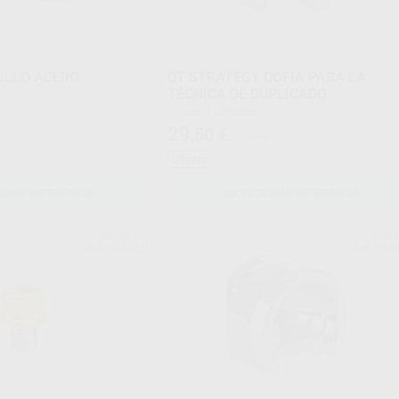
ILLO ACERO
OT STRATEGY COFIA PARA LA
TÉCNICA DE DUPLICADO
Envase 4 unidades
29
,50
€
€
32,60 €
Oferta
ONAR REFERENCIA
SELECCIONAR REFERENCIA
RHEIN-83
RHEIN
Ref. H13241
Ref. H13