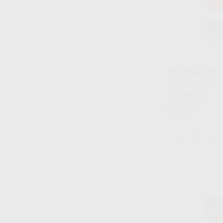
OT EQUATOR C
Kit 2 Machos "semie
2 Casquillos de acero
55
,44
€
61,28 
4 Cofias retentivas (
Oferta
-
+