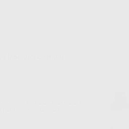
Stock de más de 15.000 productos
ORTODONCIA
CAD/CAM
EST
ra laboratorio dental
ncontrados
Borrar filtros