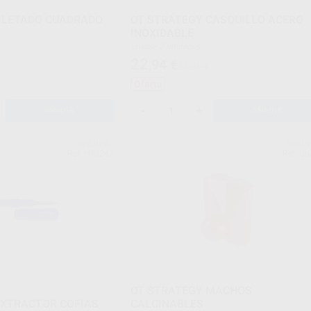
ILETADO CUADRADO
OT STRATEGY CASQUILLO ACERO
INOXIDABLE
Envase 2 unidades
22
,94
€
€
25,36 €
Oferta
-
+
AÑADIR
AÑADIR
RHEIN-83
RHEIN
Ref. H13242
Ref. Gr
OT STRATEGY MACHOS
EXTRACTOR COFIAS
CALCINABLES