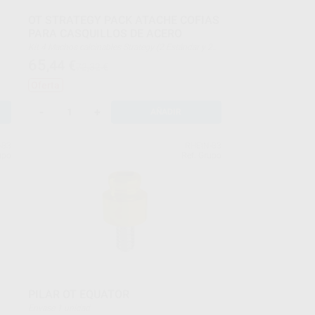
OT STRATEGY PACK ATACHE COFIAS
PARA CASQUILLOS DE ACERO
Kit 4 Machos calcinables Strategy (2 Estándar y 2
Largos)
65
,44
€
72,32 €
2 Calcinables Steady
4 Casquillos inox.
Oferta
4 Posicionadores de plástico para casquillos
-
+
AÑADIR
-83
RHEIN-83
upo
Ref. Grupo
PILAR OT EQUATOR
Envase 1 unidad