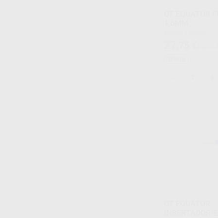
OT EQUATOR F
1,6MM
Envase 1 unidad
27
,75
€
30,67 
Oferta
-
+
OT EQUATOR
INSERTADOR/