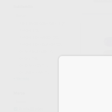
Subfamilia
ADHESIVOS, COMPOSITES
(2)
ATACHES
(3)
ATACHES OT BRIDGE
(25)
ATACHES OT EQUATOR
(32)
OT BAR MULTIUSE
(7)
OT CAP
(19)
OT STRATEGY
(11)
OT UNILATERAL
(1)
OT EQUATOR C
Ver más
Envase 4 unidades
31
,68
€
35,02 
Marca
Oferta
RHEIN-83
(106)