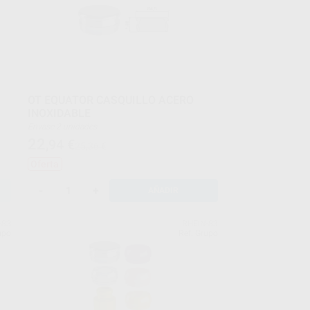
OT EQUATOR CASQUILLO ACERO
INOXIDABLE
Envase 2 unidades
22
,94
€
25,36 €
Oferta
-
+
AÑADIR
-83
RHEIN-83
upo
Ref. Grupo