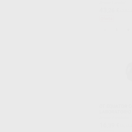
Envase 1 unidad
43
,26
€
47,82 
Oferta
-
+
OT EQUATOR C
LABORATORIO
Envase 4 unidades
16
,39
€
18,11 