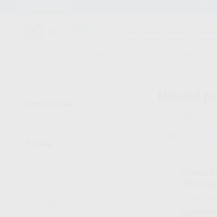
Entrega en 24h
15 días para cambiar de opinión
CLÍNICA
LABORATORIO
EQUIPAMIENTO
Inicio
/
Laboratorio
Material pa
Promociones
106
productos e
VER SOLO OFERTAS
(52)
RHEIN-83
Familia
ATACHES
(104)
COMPOSITES LAB.
(2)
Ver más