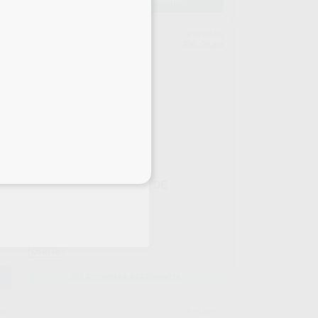
-
+
AÑADIR
-83
RHEIN-83
239
Ref. Grupo
eciales
OT BAR MULTIUSE CLIP DE
RETENCIÓN
Envase 4 unidades
20
,76
€
22,94 €
n
Oferta
SELECCIONAR REFERENCIA
-83
RHEIN-83