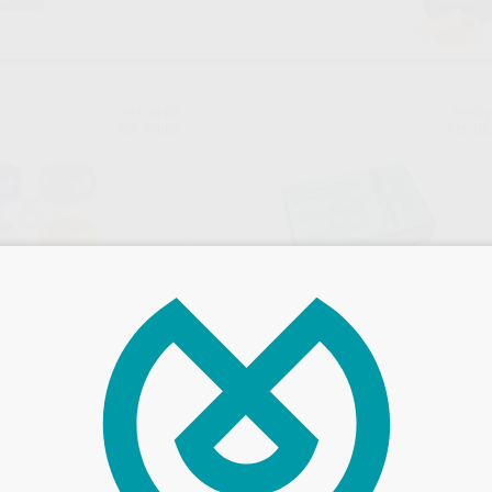
RHEIN-83
RHEIN
Ref. Grupo
Ref. Gr
OFIA
KIT EXTRACTOR TORNILLOS ROTO
Kit
Contenido:
€
1 FRESA PARA ESCARIAR
1 FRESA ESPECIAL
310
,49
€
343,17 €
1 CENTRADOR MANUAL
1 ALARGADOR PORTA FRESA
Oferta