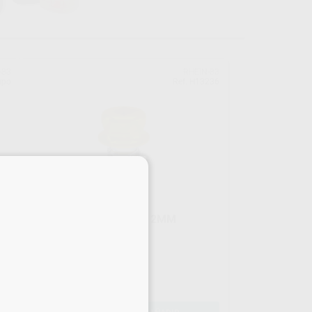
-83
RHEIN-83
upo
Ref. H13236
×
S
OT EQUATOR FILETADO 2MM
ESTÁNDAR
Envase 1 unidad
33
,25
€
36,75 €
Oferta