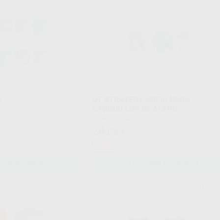
Ref. Grupo
Ref. Gr
S
OT STRATEGY COFIA PARA
CASQUILLOS DE ACERO
Envase 4 unidades
€
24
,03
€
26,57 €
Oferta
ONAR REFERENCIA
SELECCIONAR REFERENCIA
RHEIN-83
RHEIN
Ref. H13225
Ref. Gr