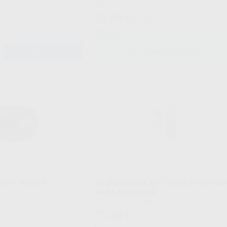
Envase 4 unidades
21
,08
€
€
23,30 €
Oferta
AÑADIR
SELECCIONAR REFERENCIA
RHEIN-83
RHEIN
Ref. H13233
Ref. H13
OFIA NEGRA
OT STRATEGY KIT COFIAS SURTID
PARA DUPLICAR
Kit 4 Cofias amarillas - Extrasuave
4 Cofias rosas - Suave
75
,38
€
€
83,32 €
4 Cofias blancas - Estándar