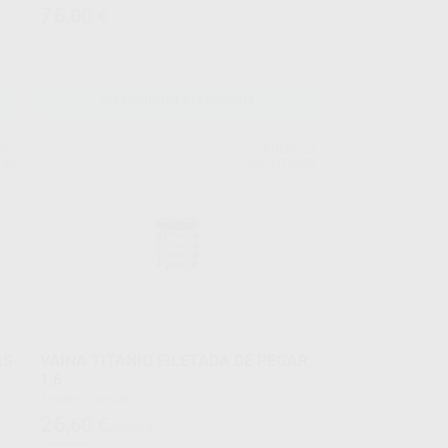
76
,00
€
SELECCIONAR REFERENCIA
-83
RHEIN-83
159
Ref. H13240
AS
VAINA TITANIO FILETADA DE PEGAR
1,6
Envase 1 unidad
26
,60
€
29,40 €