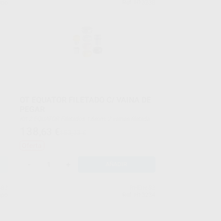
upo
Ref. H13238
OT EQUATOR FILETADO C/ VAINA DE
PEGAR
Kit 2 EQUATOR Filetados 1,6mm; 2 vainas filetadas
1,6mm; 2 casquillos de acero, 8 cofias retentivas (2
138
,63
€
153,23 €
extra-suave, 2 suave, 2 estándar, 2 laboratorio)
Oferta
-
+
AÑADIR
-83
RHEIN-83
upo
Ref. H13234