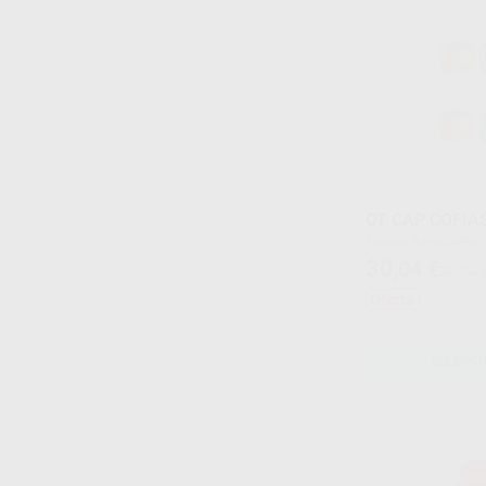
OT CAP COFIA
Envase 6 unidades
30
,04
€
33,20 
Oferta
SELECCI