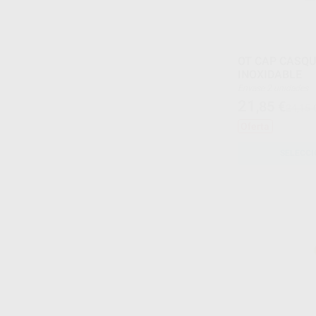
OT CAP CASQU
INOXIDABLE
Envase 2 unidades
21
,85
€
24,15 
Oferta
SELECCI