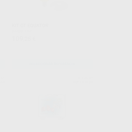
KIT OT EQUATOR
Envase 1 Kit
109
,25
€
SELECCIONAR REFERENCIA
-83
RHEIN-83
148
Ref. H13158