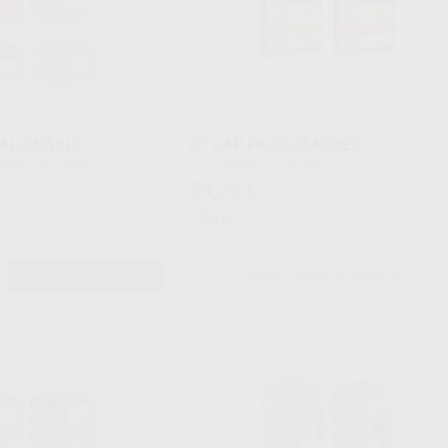
ALCINABLE
OT CAP PACK ATACHES
sfera" calcinables
Kit 4 Esferas individuales
 para cofias
4 Cofias retentivas rosas
54
,35
€
€
60,07 €
2 suaves, 2 estándar)
4 Casquillos acero inoxidable
4 posicionadores de plástico para casquillos
Oferta
AÑADIR
SELECCIONAR REFERENCIA
RHEIN-83
RHEIN
Ref. Grupo
Ref. Gr