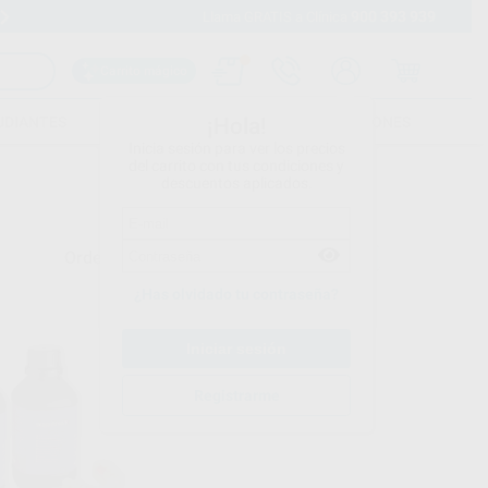
900 393 939
Envíos gratuitos desde 110€
Llama GRATIS a Clínica
Carrito mágico
UDIANTES
FOLLETOS
FORMACIONES
¡Hola!
Inicia sesión para ver los precios
del carrito con tus condiciones y
descuentos aplicados.
Ordenar por
¿Has olvidado tu contraseña?
Registrarme