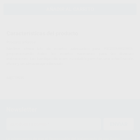
AÑADIR AL CARRITO
Características del producto
Proclinic informa:
Mectron ofrece kits de insertos adecuados para PIEZOSURGERY®,
proporcionando todos los insertos necesarios para las diversas
indicaciones. Las bandejas de acero inoxidable permiten una esterilización
eficaz y un almacenaje adecuado.
MECTRON
Newsletter
ENVIAR
Le informamos de que el Responsable del tratamiento de sus Datos