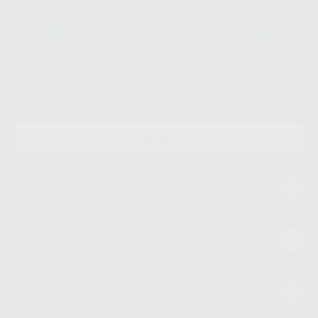
Personales es Proclinic S.A.U.. La Finalidad del tratamiento de sus Datos
Personales es el envío de información comercial. La legitimación para el
envío de la información comercial es su consentimiento prestado. Sus
datos únicamente serán cedidos a empresas vinculadas con Proclinic
S.A.U. que comercialicen productos similares del sector odontológico,
siempre bajo su consentimiento y no habrás cesión internacional de sus
Datos Personales. Podrá ejercitar los derechos de acceso, rectificación,
supresión, limitación y/o oposición al tratamiento de datos, entre otros, a
través de lopd@proclinic.es. Si desea conocer información adicional sobre
el tratamiento de datos personales, acceda a:
Protección de datos
CONTACTO
Mi cuenta
Estudiantes
Conócenos