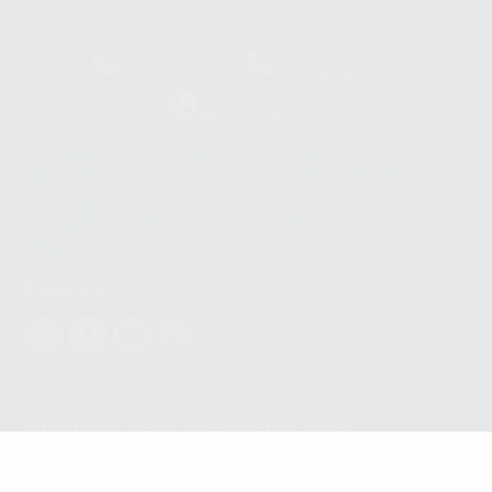
Clínica
Laboratorio
900 393 939
900 800 880
Whatsapp
665 533 087
Los servicios de WhatsApp Business son proporcionados por WhatsApp
Ireland Limited (WhatsApp Ireland). La información que controla WhatsApp
Ireland puede ser transferida a WhatsApp LLC y a Facebook Inc.. Dicha
Transferencia Internacional de Datos ofrece garantías adecuadas al
basarse en la Cláusula Contractual Tipo para la transferencia de datos
personales a terceros países. Puede ampliar la información en el siguiente
enlace:
WhatsApp Business Data Transfer Addendum
.
Síguenos
PROCLINIC S.A.U.
Copyright (c) 2026
Aviso legal