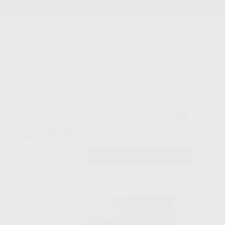
Stock de más de 15.000 productos
¡Hola!
Inicia sesión para ver los precios
del carrito con tus condiciones y
Proclinic
descuentos aplicados.
¿Todavía no tienes nuestra App?
¡Descárgala para ser siempre el primero en conocer nuestras
promociones y descuentos! Disponible en Google Play o App Store.
Google Play
Inicio
/
Equipamiento
/
Cirugía e implantes
/
Inserts osteotomia
/
KIT
¿Has olvidado tu contraseña?
SINUS LIFT PIEZOSURGERY
Registrarme